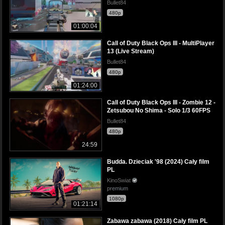
Bullet84
480p
01:00:04
Call of Duty Black Ops III - MultiPlayer
13 (Live Stream)
Bullet84
480p
01:24:00
Call of Duty Black Ops III - Zombie 12 -
Zetsubou No Shima - Solo 1/3 60FPS
Bullet84
480p
24:59
Budda. Dzieciak '98 (2024) Cały film
PL
KinoSwiat
premium
1080p
01:21:14
Zabawa zabawa (2018) Cały film PL