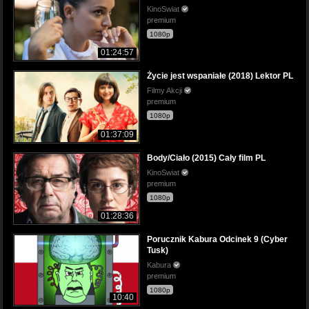
KinoSwiat
premium
1080p
01:24:57
Życie jest wspaniałe (2018) Lektor PL
Filmy Akcji
premium
1080p
01:37:09
Body/Ciało (2015) Cały film PL
KinoSwiat
premium
1080p
01:28:36
Porucznik Kabura Odcinek 9 (Cyber
Tusk)
Kabura
premium
1080p
10:40