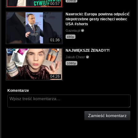
1080p
00:57
Nawrocki: Europa powinna odpuścić
niepotrzebne gesty niechęci wobec
USA #shorts
Gazeta.pl
480p
01:36
NAJWIĘKSZE ŻENADY?!
Jakub Cheer
1080p
04:26
Komentarze
Zamieść komentarz