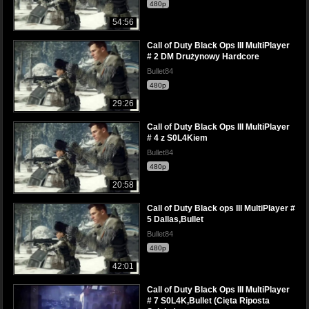
480p
54:56
Call of Duty Black Ops III MultiPlayer
# 2 DM Drużynowy Hardcore
Bullet84
480p
29:26
Call of Duty Black Ops III MultiPlayer
# 4 z S0L4Kiem
Bullet84
480p
20:58
Call of Duty Black ops III MultiPlayer #
5 Dallas,Bullet
Bullet84
480p
42:01
Call of Duty Black Ops III MultiPlayer
# 7 S0L4K,Bullet (Cięta Riposta