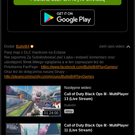
Dodał:
Bullet84
zwiń opis video
Parę map z DLC Hardcore na Eclipse
Nie zapomnij Za Subskrybować,dać Lajka i wstawić komentarz oraz
udostępnić filmik.Miłego oglądania a w ten zapraszam też do
Polubienia FanPage -
https://www.facebook.com/Bullet84PlayGames/
Oraz też do dołączenia naszej Grupy -
http://steamcommunity.com/groups/Bullet84PlayGames
Następne wideo:
Call of Duty Black Ops III - MultiPlayer
13 (Live Stream)
Bullet84
480p
01:24:00
Call of Duty Black Ops III - MultiPlayer
11 (Live Stream)