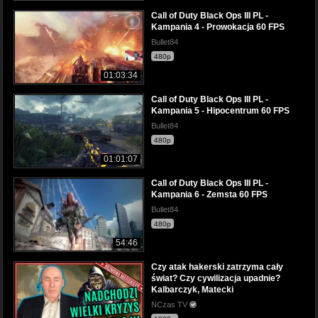
Call of Duty Black Ops III PL -
Kampania 4 - Prowokacja 60 FPS
Bullet84
480p
01:03:34
Call of Duty Black Ops III PL -
Kampania 5 - Hipocentrum 60 FPS
Bullet84
480p
01:01:07
Call of Duty Black Ops III PL -
Kampania 6 - Zemsta 60 FPS
Bullet84
480p
54:46
Czy atak hakerski zatrzyma cały
świat? Czy cywilizacja upadnie?
Kalbarczyk, Matecki
NCzas TV