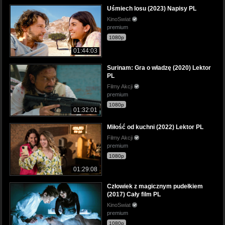
Uśmiech losu (2023) Napisy PL
KinoSwiat
premium
1080p
01:44:03
Surinam: Gra o władzę (2020) Lektor
PL
Filmy Akcji
premium
1080p
01:32:01
Miłość od kuchni (2022) Lektor PL
Filmy Akcji
premium
1080p
01:29:08
Człowiek z magicznym pudełkiem
(2017) Cały film PL
KinoSwiat
premium
1080p