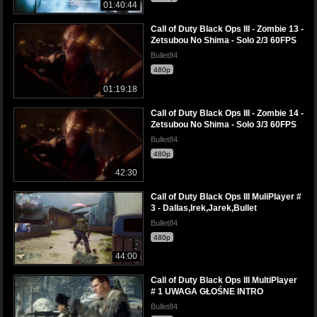
01:40:44
Call of Duty Black Ops III - Zombie 13 -
Zetsubou No Shima - Solo 2/3 60FPS
Bullet84
480p
01:19:18
Call of Duty Black Ops III - Zombie 14 -
Zetsubou No Shima - Solo 3/3 60FPS
Bullet84
480p
42:30
Call of Duty Black Ops III MuliPlayer #
3 - Dallas,Irek,Jarek,Bullet
Bullet84
480p
44:00
Call of Duty Black Ops III MultiPlayer
# 1 UWAGA GŁOŚNE INTRO
Bullet84