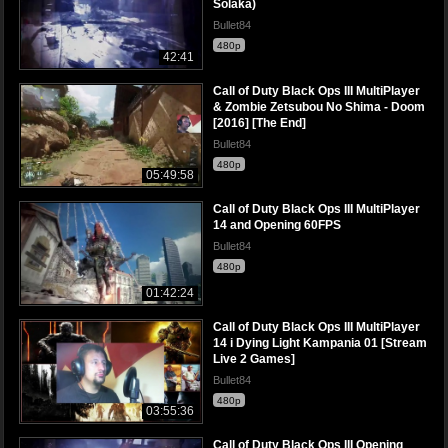
Solaka)
Bullet84
480p
42:41
Call of Duty Black Ops III MultiPlayer
& Zombie Zetsubou No Shima - Doom
[2016] [The End]
Bullet84
480p
05:49:58
Call of Duty Black Ops III MultiPlayer
14 and Opening 60FPS
Bullet84
480p
01:42:24
Call of Duty Black Ops III MultiPlayer
14 i Dying Light Kampania 01 [Stream
Live 2 Games]
Bullet84
480p
03:55:36
Call of Duty Black Ops III Opening