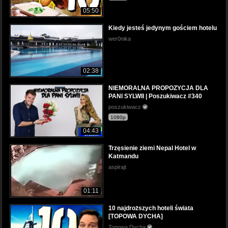
05:50
Kiedy jesteś jedynym gościem hotelu
wer0nika
02:38
NIEMORALNA PROPOZYCJA DLA
PANI SYLWII | Poszukiwacz #340
poszukiwacz
1080p
04:43
Trzęsienie ziemi Nepal Hotel w
Katmandu
aspirajt
01:11
10 najdroższych hoteli świata
[TOPOWA DYCHA]
Topowa Dycha