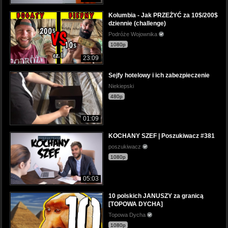
Kolumbia - Jak PRZEŻYĆ za 10$/200$
dziennie (challenge)
Podróże Wojownika
1080p
23:09
Sejfy hotelowy i ich zabezpieczenie
Niekiepski
480p
01:09
KOCHANY SZEF | Poszukiwacz #381
poszukiwacz
1080p
05:03
10 polskich JANUSZY za granicą
[TOPOWA DYCHA]
Topowa Dycha
1080p