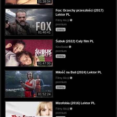
01:38:04
Fox: Grzechy przeszłości (2017)
Lektor PL
Filmy Akcji
premium
1080p
01:40:41
Śubuk (2022) Cały film PL
KinoSwiat
premium
1080p
01:47:00
Miłość na Bali (2024) Lektor PL
Filmy Akcji
premium
1080p
01:52:24
Mizofobia (2016) Lektor PL
Filmy Akcji
premium