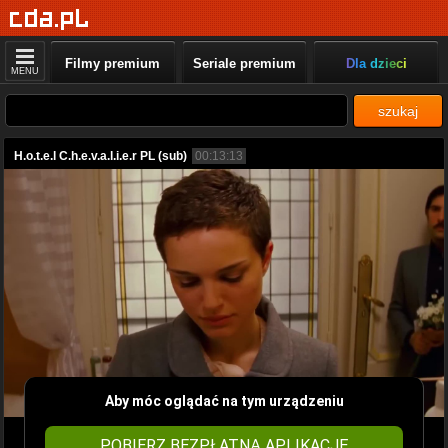
Filmy premium
Seriale premium
Dla dzieci
MENU
szukaj
H.o.t.e.l C.h.e.v.a.l.i.e.r PL (sub)
00:13:13
Aby móc oglądać na tym urządzeniu
POBIERZ BEZPŁATNĄ APLIKACJĘ