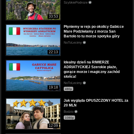
SzybkiePodroze
33:53
Płyniemy w rejs po okolicy Gabicce
Mare Podziwiamy z morza San
Bartolo to tu morze spotyka góry
NoToLecimy
22:13
Idealny dzień na RIWIERZE
ADRIATYCKIEJ Szerokie plaże,
gorące morze i magiczny zachód
słońca!
NoToLecimy
19:18
480p
Jak wygląda OPUSZCZONY HOTEL za
20 MLN
Bodzio
1080p
12:09