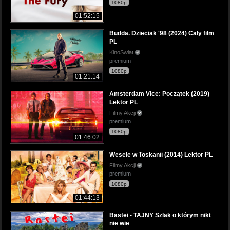
1080p
01:52:15
Budda. Dzieciak '98 (2024) Cały film
PL
KinoSwiat
premium
1080p
01:21:14
Amsterdam Vice: Początek (2019)
Lektor PL
Filmy Akcji
premium
1080p
01:46:02
Wesele w Toskanii (2014) Lektor PL
Filmy Akcji
premium
1080p
01:44:13
Bastei - TAJNY Szlak o którym nikt
nie wie