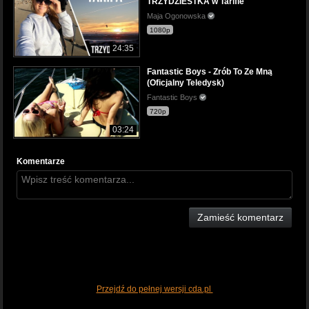
TRZYDZIESTKA w Tarifie
Maja Ogonowska
1080p
24:35
Fantastic Boys - Zrób To Ze Mną
(Oficjalny Teledysk)
Fantastic Boys
720p
03:24
Komentarze
Zamieść komentarz
Przejdź do pełnej wersji cda.pl