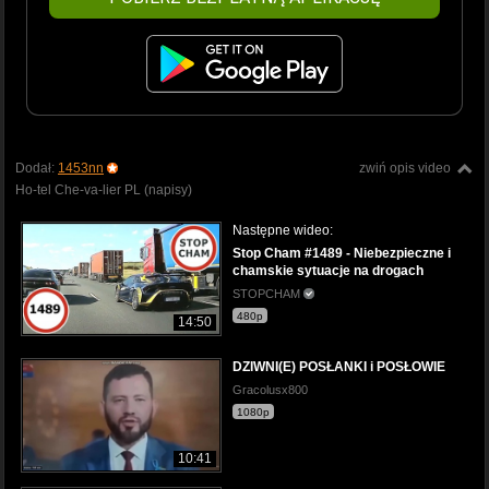
Dodał:
1453nn
zwiń opis video
Ho-tel Che-va-lier PL (napisy)
Następne wideo:
Stop Cham #1489 - Niebezpieczne i
chamskie sytuacje na drogach
STOPCHAM
480p
14:50
DZIWNI(E) POSŁANKI i POSŁOWIE
Gracolusx800
1080p
10:41