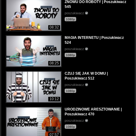
ZNOWU DO ROBOTY | Poszukiwacz
545
poszukiwacz
1080p
08:32
MAGIA INTERNETU | Poszukiwacz
524
poszukiwacz
1080p
08:25
CZUJ SIĘ JAK W DOMU |
Poszukiwacz 512
poszukiwacz
1080p
10:12
URODZINOWE ARESZTOWANIE |
Poszukiwacz 470
poszukiwacz
1080p
07:57