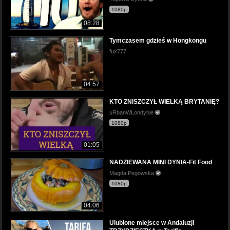
1080p
08:28
Tymczasem gdzieś w Hongkongu
fux777
04:57
KTO ZNISZCZYŁ WIELKĄ BRYTANIĘ?
uRbanWLondynie
1080p
01:05
NADZIEWANA MINI DYNIA-Fit Food
Magda Pegowska
1080p
04:06
Ulubione miejsce w Andaluzji