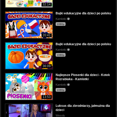
32:14
Bajki edukacyjne dla dzieci po polsku
Kamlotki
1080p
20:41
Bajki edukacyjne dla dzieci po polsku
Kamlotki
1080p
36:09
Najlepsze Piosenki dla dzieci - Kotek
Rozrabiaka - Kamlotki
Kamlotki
1080p
13:53
Luksus dla zbrodniarzy, jałmużna dla
dzieci
Wesoly