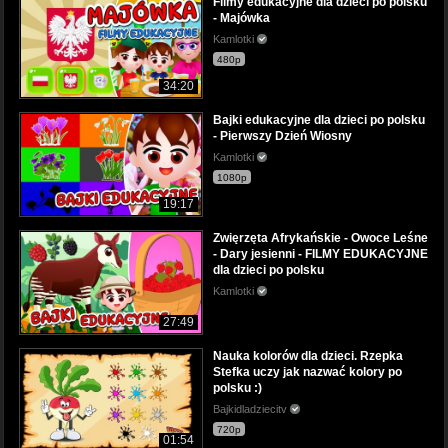
Filmy edukacyjne dla dzieci po polsku
- Majówka
Kamlotki
480p
34:20
Bajki edukacyjne dla dzieci po polsku
- Pierwszy Dzień Wiosny
Kamlotki
1080p
19:17
Zwięrzęta Afrykańskie - Owoce Leśne
- Dary jesienni - FILMY EDUKACYJNE
dla dzieci po polsku
Kamlotki
27:49
Nauka kolorów dla dzieci. Rzepka
Stefka uczy jak nazwać kolory po
polsku :)
Bajkidladziecitv
720p
01:54