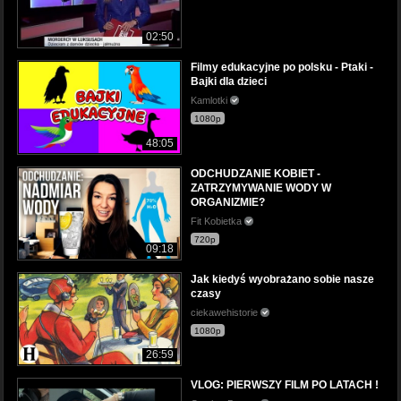
02:50
Filmy edukacyjne po polsku - Ptaki -
Bajki dla dzieci
Kamlotki
1080p
48:05
ODCHUDZANIE KOBIET -
ZATRZYMYWANIE WODY W
ORGANIZMIE?
Fit Kobietka
720p
09:18
Jak kiedyś wyobrażano sobie nasze
czasy
ciekawehistorie
1080p
26:59
VLOG: PIERWSZY FILM PO LATACH !