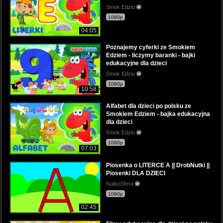
Smok Edzio
1080p
04:05
Poznajemy cyferki ze Smokiem
Edziem - liczymy baranki - bajki
edukacyjne dla dzieci
Smok Edzio
1080p
10:58
Alfabet dla dzieci po polsku ze
Smokiem Edziem - bajka edukacyjna
dla dzieci
Smok Edzio
1080p
07:03
Piosenka o LITERCE A || DrobNutki ||
Piosenki DLA DZIECI
NutkoSfera
1080p
02:45