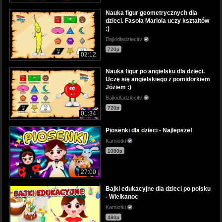
Nauka figur geometrycznych dla
dzieci. Fasola Mariola uczy kształtów
:)
Bajkidladziecitv
720p
02:12
Nauka figur po angielsku dla dzieci.
Uczę się angielskiego z pomidorkiem
Józiem :)
Bajkidladziecitv
720p
01:34
Piosenki dla dzieci - Najlepsze!
Kamlotki
1080p
27:00
Bajki edukacyjne dla dzieci po polsku
- Wielkanoc
Kamlotki
480p