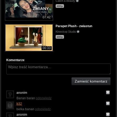
Catch a Beauty
480p
07:42
Parapet Plush - zwiastun
Kineskop Studio
480p
00:33
Komentarze
Zamieść komentarz
anonim
Banan baran
odpowiedz
b32
belka banan
odpowiedz
anonim