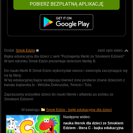
POBIERZ BEZPŁATNĄ APLIKACJĘ
Dodał:
Smok Edzio
zwiń opis video
Bajka edukacyjna dla dzieci z serii "Poznajemy literki ze Smokiem Edziem".
W tym odcinku Smok Edzio prezentuje dzieciom literkę B.
Do nauki literki B Smok Edzio wykorzystał owoce i zwierzęta zaczynające się
na tę literę.
W tej edukacyjnej bajce występują również inne postacie znane dzieciom z
kanału bajlandia.tv - Wróżka Dobruszka, Tomcio i Tola.
Zapraszamy wszystkie dzieci do nauki literek i alfabetu po polsku ze
Smokiem Edziem!
W katalogu:
Smok Edzio - bajki edukacyjne dla dzieci
Następne wideo:
nauka literek dla dzieci ze Smokiem
Edziem - litera C - bajka edukacyjna