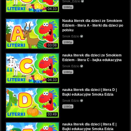
Smok_Edzio
1080p
04:33
Nauka literek dla dzieci ze Smokiem
Edziem - litera A - literki dla dzieci po
polsku
Smok Edzio
1080p
03:08
nauka literek dla dzieci ze Smokiem
Edziem - litera C - bajka edukacyjna
Smok Edzio
1080p
04:33
nauka literek dla dzieci | litera D |
Bajki edukacyjne Smoka Edzia
Smok Edzio
1080p
03:49
nauka literek dla dzieci | litera E |
Bajki edukacyjne Smoka Edzia