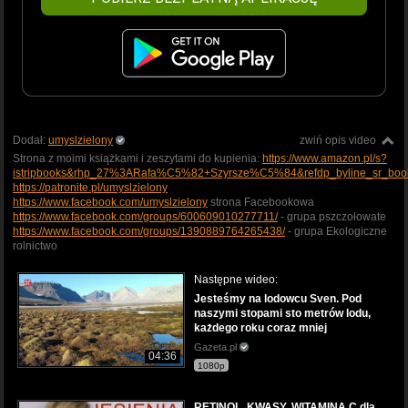
Dodał:
umyslzielony
zwiń opis video
Strona z moimi książkami i zeszytami do kupienia:
https://www.amazon.pl/s?
istripbooks&rhp_27%3ARafa%C5%82+Szyrsze%C5%84&refdp_byline_sr_boo
https://patronite.pl/umyslzielony
https://www.facebook.com/umyslzielony
strona Facebookowa
https://www.facebook.com/groups/600609010277711/
- grupa pszczołowate
https://www.facebook.com/groups/1390889764265438/
- grupa Ekologiczne
rolnictwo
Następne wideo:
Jesteśmy na lodowcu Sven. Pod
naszymi stopami sto metrów lodu,
każdego roku coraz mniej
Gazeta.pl
04:36
1080p
RETINOL, KWASY, WITAMINA C dla