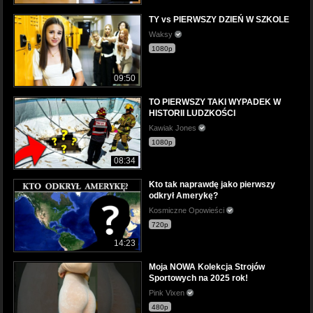
TY vs PIERWSZY DZIEŃ W SZKOLE
Waksy
1080p
09:50
TO PIERWSZY TAKI WYPADEK W
HISTORII LUDZKOŚCI
Kawiak Jones
1080p
08:34
Kto tak naprawdę jako pierwszy
odkrył Amerykę?
Kosmiczne Opowieści
720p
14:23
Moja NOWA Kolekcja Strojów
Sportowych na 2025 rok!
Pink Vixen
480p