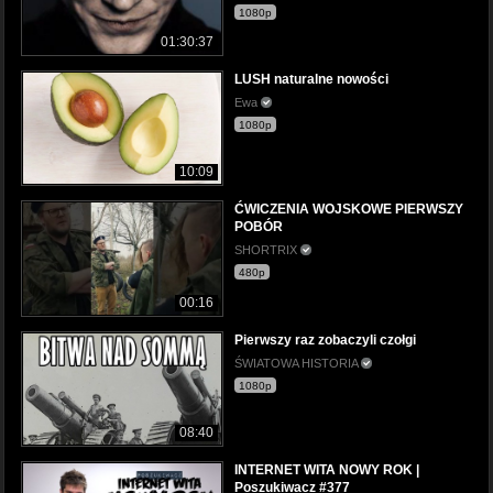
1080p
01:30:37
LUSH naturalne nowości
Ewa
1080p
10:09
ĆWICZENIA WOJSKOWE PIERWSZY
POBÓR
SHORTRIX
480p
00:16
Pierwszy raz zobaczyli czołgi
ŚWIATOWA HISTORIA
1080p
08:40
INTERNET WITA NOWY ROK |
Poszukiwacz #377