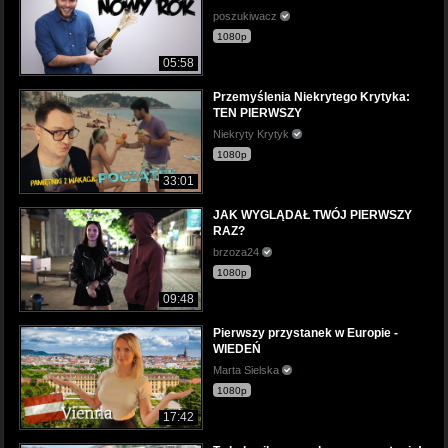
poszukiwacz
1080p
05:58
Przemyślenia Niekrytego Krytyka:
TEN PIERWSZY
Niekryty Krytyk
1080p
33:01
JAK WYGLĄDAŁ TWÓJ PIERWSZY
RAZ?
brzoza24
1080p
09:48
Pierwszy przystanek w Europie -
WIEDEŃ
Marta Sielska
1080p
17:42