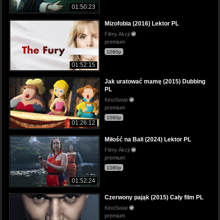
01:50:23
Mizofobia (2016) Lektor PL
Filmy Akcji
premium
1080p
01:52:15
Jak uratować mamę (2015) Dubbing
PL
KinoSwiat
premium
1080p
01:26:12
Miłość na Bali (2024) Lektor PL
Filmy Akcji
premium
1080p
01:52:24
Czerwony pająk (2015) Cały film PL
KinoSwiat
premium