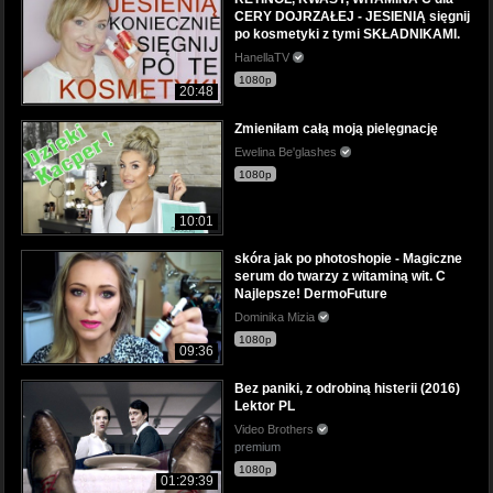
CERY DOJRZAŁEJ - JESIENIĄ sięgnij
po kosmetyki z tymi SKŁADNIKAMI.
HanellaTV
1080p
20:48
Zmieniłam całą moją pielęgnację
Ewelina Be'glashes
1080p
10:01
skóra jak po photoshopie - Magiczne
serum do twarzy z witaminą wit. C
Najlepsze! DermoFuture
Dominika Mizia
1080p
09:36
Bez paniki, z odrobiną histerii (2016)
Lektor PL
Video Brothers
premium
1080p
01:29:39