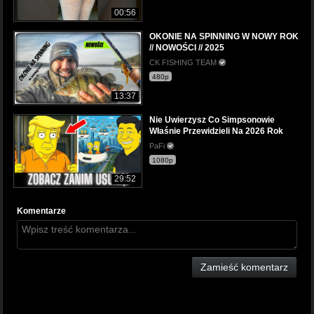
00:56
OKONIE NA SPINNING W NOWY ROK
// NOWOŚCI // 2025
CK FISHING TEAM
480p
13:37
Nie Uwierzysz Co Simpsonowie
Właśnie Przewidzieli Na 2026 Rok
PaFi
1080p
29:52
Komentarze
Zamieść komentarz