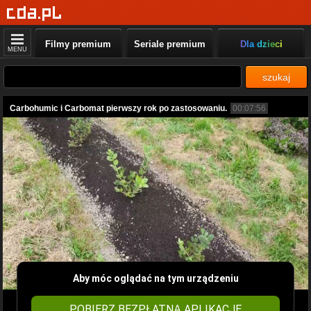
Filmy premium
Seriale premium
Dla dzieci
MENU
szukaj
Carbohumic i Carbomat pierwszy rok po zastosowaniu.
00:07:56
Aby móc oglądać na tym urządzeniu
POBIERZ BEZPŁATNĄ APLIKACJĘ