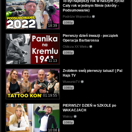
To był najlepszy rok w naszym życiu!
Cały rok w jednym filmie (skróty -
Podsumowanie)
Podróże Wojownika
1080p
18:39
Pierwszy dzień inwazji - początek
Operacja Barbarossa
Oblicza XX Wieku
1080p
11:13
Zrobiłem swój pierwszy tatuaż! | Pal
Hajs TV
WuwunioTV
1080p
01:19:55
PIERWSZY DZIEŃ w SZKOLE po
WAKACJACH
Waksy
1080p
10:08