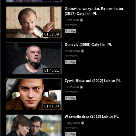
Gotowi na wszystko. Exterminator
(2017) Cały film PL
KinoSwiat
premium
1080p
01:52:39
Dom zły (2009) Cały film PL
Media4fun
premium
1080p
01:45:21
Żywie Biełaruś! (2012) Lektor PL
KinoSwiat
premium
1080p
01:41:08
W świetle dnia (2013) Lektor PL
Filmy Akcji
premium
1080p