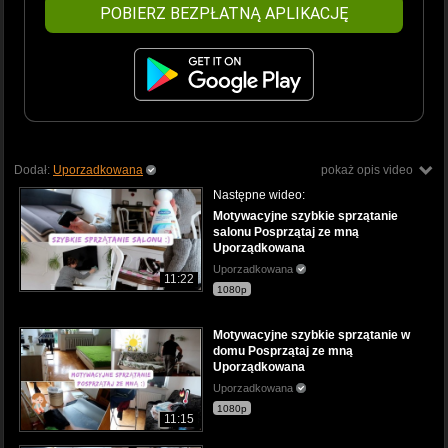
POBIERZ BEZPŁATNĄ APLIKACJĘ
Dodał:
Uporzadkowana
pokaż opis video
Następne wideo:
Motywacyjne szybkie sprzątanie
salonu Posprzątaj ze mną
Uporządkowana
Uporzadkowana
11:22
1080p
Motywacyjne szybkie sprzątanie w
domu Posprzątaj ze mną
Uporządkowana
Uporzadkowana
1080p
11:15