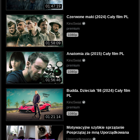
01:47:19
Czerwone maki (2024) Cały film PL
KinoSwiat
premium
1080p
01:58:09
Anatomia zła (2015) Cały film PL
KinoSwiat
premium
1080p
01:56:46
Budda. Dzieciak '98 (2024) Cały film
PL
KinoSwiat
premium
1080p
01:21:14
Motywacyjne szybkie sprzątanie
Posprzątaj ze mną Uporządkowana
Uporzadkowana