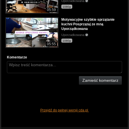
Uporzadkowana
1080p
05:59
Motywacyjne szybkie sprzątanie
kuchni Posprzątaj ze mną
Uporządkowana
Uporzadkowana
1080p
05:55
Komentarze
Zamieść komentarz
Przejdź do pełnej wersji cda.pl