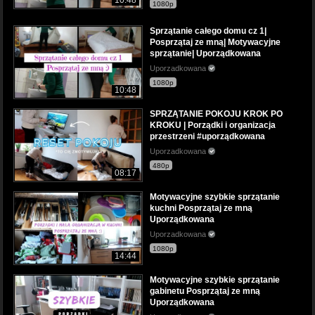
1080p
Sprzątanie całego domu cz 1|
Posprzątaj ze mną| Motywacyjne
sprzątanie| Uporządkowana
Uporzadkowana
1080p
10:48
SPRZĄTANIE POKOJU KROK PO
KROKU | Porządki i organizacja
przestrzeni #uporządkowana
Uporzadkowana
480p
08:17
Motywacyjne szybkie sprzątanie
kuchni Posprzątaj ze mną
Uporządkowana
Uporzadkowana
1080p
14:44
Motywacyjne szybkie sprzątanie
gabinetu Posprzątaj ze mną
Uporządkowana