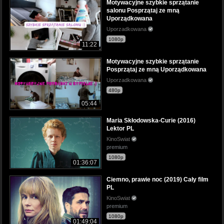
Motywacyjne szybkie sprzątanie
salonu Posprzątaj ze mną
Uporządkowana
Uporzadkowana
1080p
11:22
Motywacyjne szybkie sprzątanie
Posprzątaj ze mną Uporządkowana
Uporzadkowana
480p
05:44
Maria Skłodowska-Curie (2016)
Lektor PL
KinoSwiat
premium
1080p
01:36:07
Ciemno, prawie noc (2019) Cały film
PL
KinoSwiat
premium
1080p
01:49:04