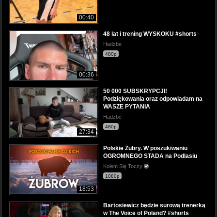
00:40
48 lat i trening WYSKOKU #shorts
Hadzbe
480p
00:36
50 000 SUBSKRYPCJI!
Podziękowania oraz odpowiadam na
WASZE PYTANIA
Hadzbe
480p
27:34
Polskie Żubry. W poszukiwaniu
OGROMNEGO STADA na Podlasiu
Kołem Się Toczy
1080p
18:53
Bartosiewicz będzie surową trenerką
w The Voice of Poland? #shorts