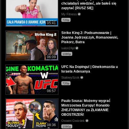
chciałabyś wiedzieć, ale bałeś się
zapytać [RUSZ SIĘ]
My Fitness
720p
05:41
Strike King 2: Podsumowanie |
Joanna Jędrzejczyk, Romanowski,
Piskorz, Batra
salon24pl
1080p
06:09
UFC Na Dopingu! | Ginekomastia u
Israela Adesanya
StalowySzok
720p
06:57
Paulo Sousa: Możemy wygrać
Mistrzostwa Europy! Ronaldo
ZHEJTOWANY za ZŁAMANIE
OBOSTRZEŃ!
Ostatni Gwizdek
08:36
1080p