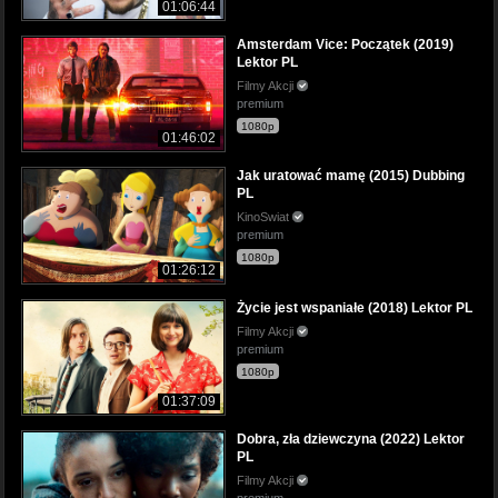
01:06:44
Amsterdam Vice: Początek (2019)
Lektor PL
Filmy Akcji
premium
1080p
01:46:02
Jak uratować mamę (2015) Dubbing
PL
KinoSwiat
premium
1080p
01:26:12
Życie jest wspaniałe (2018) Lektor PL
Filmy Akcji
premium
1080p
01:37:09
Dobra, zła dziewczyna (2022) Lektor
PL
Filmy Akcji
premium