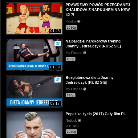
PRAWDZIWY POWÓD PRZEGRANEJ
KHALIDOVA Z NARKUNEM NA KSW
42 ?!
Pawlos
1080p
01:48
Najbardziej hardkorowy trening
Joanny Jędrzejczyk [RUSZ SIĘ]
My Fitness
480p
01:39
Bezglutenowa dieta Joanny
Jędrzejczyk [RUSZ SIĘ]
My Fitness
720p
03:17
Popek za życia (2017) Cały film PL
Netlook
premium
1080p