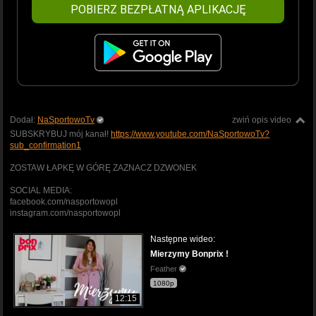
POBIERZ BEZPŁATNĄ APLIKACJĘ
Dodał:
NaSportowoTv
zwiń opis video
SUBSKRYBUJ mój kanał!
https://www.youtube.com/NaSportowoTv?
sub_confirmation1
ZOSTAW ŁAPKĘ W GÓRĘ ZAZNACZ DZWONEK
SOCIAL MEDIA:
facebook.com/nasportowopl
instagram.com/nasportowopl
Następne wideo:
Mierzymy Bonprix !
Feather
1080p
12:15