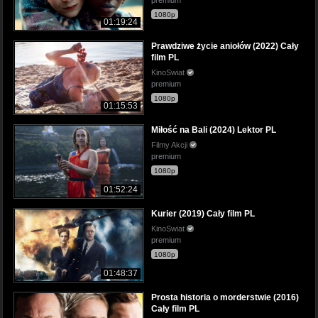
1080p
01:19:24
Prawdziwe życie aniołów (2022) Cały
film PL
KinoSwiat
premium
1080p
01:15:53
Miłość na Bali (2024) Lektor PL
Filmy Akcji
premium
1080p
01:52:24
Kurier (2019) Cały film PL
KinoSwiat
premium
1080p
01:48:37
Prosta historia o morderstwie (2016)
Cały film PL