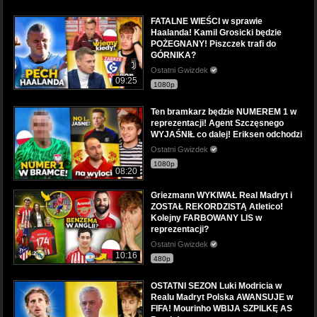
FATALNE WIEŚCI w sprawie
Haalanda! Kamil Grosicki będzie
POŻEGNANY! Piszczek trafi do
GÓRNIKA?
Ostatni Gwizdek
09:25
1080p
Ten bramkarz będzie NUMEREM 1 w
reprezentacji! Agent Szczęsnego
WYJAŚNIŁ co dalej! Eriksen odchodzi
Ostatni Gwizdek
1080p
08:20
Griezmann WYKIWAŁ Real Madryt i
ZOSTAŁ REKORDZISTĄ Atletico!
Kolejny FARBOWANY LIS w
reprezentacji?
Ostatni Gwizdek
10:16
480p
OSTATNI SEZON Luki Modricia w
Realu Madryt Polska AWANSUJE w
FIFA! Mourinho WBIJA SZPILKĘ AS