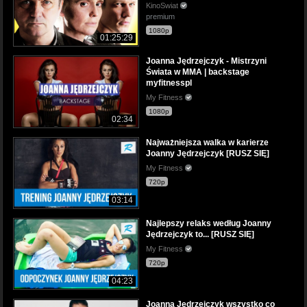
KinoSwiat
premium
1080p
01:25:29
Joanna Jędrzejczyk - Mistrzyni
Świata w MMA | backstage
myfitnesspl
My Fitness
1080p
02:34
Najważniejsza walka w karierze
Joanny Jędrzejczyk [RUSZ SIĘ]
My Fitness
720p
03:14
Najlepszy relaks według Joanny
Jędrzejczyk to... [RUSZ SIĘ]
My Fitness
720p
04:23
Joanna Jędrzejczyk wszystko co