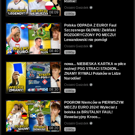
Romie!
Ostatni Gwizdek
08:09
1080p
Polska ODPADA Z EURO! Faul
Szczęsnego GŁOWĄ! Zieliński
ROZGORYCZONY PO MECZU!
Lewandowski nie pomógł
Ostatni Gwizdek
08:40
1080p
nowa... NIEBIESKA KARTKA w piłce
nożnej! PSG STRACI STADION...
ZNAMY RYWALI Polaków w Lidze
Narodów!
Ostatni Gwizdek
08:30
1080p
POGROM Niemców w PIERWSZYM
MECZU EURO 2024! Wyleciał z
boiska za BRUTALNY FAUL!
Rewelacyjny Kroos...
Ostatni Gwizdek
08:20
1080p