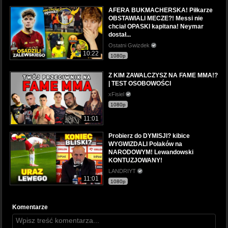
AFERA BUKMACHERSKA! Piłkarze
OBSTAWIALI MECZE?! Messi nie
chciał OPASKI kapitana! Neymar
dostał...
Ostatni Gwizdek
10:22
1080p
Z KIM ZAWALCZYSZ NA FAME MMA!?
| TEST OSOBOWOŚCI
xFisiel
1080p
11:01
Probierz do DYMISJI? kibice
WYGWIZDALI Polaków na
NARODOWYM! Lewandowski
KONTUZJOWANY!
LANDRIYT
11:01
1080p
Komentarze