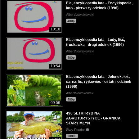
Ela, encyklopedia lata - Encyklopedia,
lato - pierwszy odcinek (1996)
AlbertNowakowski
480p
10:18
Ela, encyklopedia lata - Lody, liść,
truskawka - drugi odcinek (1996)
AlbertNowakowski
480p
10:54
Ela, encyklopedia lata - Jelonek, łoś,
sarna, lis, ryjkowiec - ostatni odcinek
(1996)
AlbertNowakowski
480p
09:56
490 SETKI RYB NA
AGROTURYSTYCE - GRANICA
STARY MŁYN
Siwy Feeder
1080p