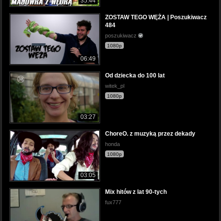
35:44
ZOSTAW TEGO WĘŻA | Poszukiwacz
484
poszukiwacz
1080p
06:49
Od dziecka do 100 lat
witek_pl
1080p
03:27
ChoreO. z muzyką przez dekady
honda
1080p
03:05
Mix hitów z lat 90-tych
fux777