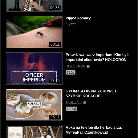
06:38
Pijące komary
fux777
03:11
Prawdziwa twarz Imperium. Kim byli
imperialni oficerowie? HOLOCRON
HOLOCRON
720p
17:15
5 POMYSŁOW NA ZDROWE I
SZYBKIE KOLACJE
Słodka Ada
1080p
05:11
Apka na telefon dla herbaciarza:
MyTeaPal. Czajnikowy.pl