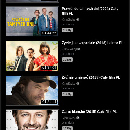
Powrót do tamtych dni (2021) Cały
film PL
KinoSwiat
premium
1080p
01:44:55
Życie jest wspaniałe (2018) Lektor PL
Filmy Akcji
premium
1080p
01:37:09
Żyć nie umierać (2015) Cały film PL
KinoSwiat
premium
1080p
01:21:14
Carte blanche (2015) Cały film PL
KinoSwiat
premium
1080p