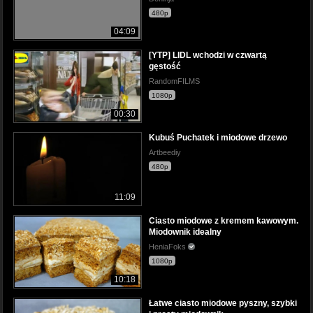
480p
04:09
[YTP] LIDL wchodzi w czwartą
gęstość
RandomFILMS
1080p
00:30
Kubuś Puchatek i miodowe drzewo
Artbeediy
480p
11:09
Ciasto miodowe z kremem kawowym.
Miodownik idealny
HeniaFoks
1080p
10:18
Łatwe ciasto miodowe pyszny, szybki