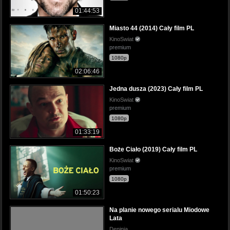
01:44:53
Miasto 44 (2014) Cały film PL
KinoSwiat
premium
1080p
02:06:46
Jedna dusza (2023) Cały film PL
KinoSwiat
premium
1080p
01:33:19
Boże Ciało (2019) Cały film PL
KinoSwiat
premium
1080p
01:50:23
Na planie nowego serialu Miodowe
Lata
Deninja