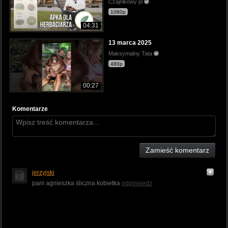
Czajnikowy pl
1080p
04:31
13 marca 2025
Maksymalny Tata
480p
00:27
Komentarze
Zamieść komentarz
jerzyjski
pani agnieszka śliczna kobietka
odpowiedz