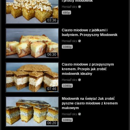
i prosty miodownik
HeniaFoks
480p
03:36
Ciasto miodowe z jabłkami i
budyniem. Przepyszny Miodownik
HeniaFoks
1080p
06:30
Ciasto miodowe z przepysznym
kremem. Przepis jak zrobić
miodownik idealny
HeniaFoks
1080p
07:46
Miodownik na święta! Jak zrobić
pyszne ciasto miodowe z kremem
makowym
HeniaFoks
1080p
06:20