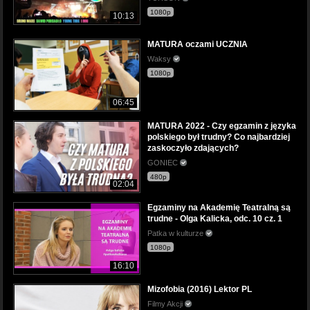
1080p
10:13
MATURA oczami UCZNIA
Waksy
1080p
06:45
MATURA 2022 - Czy egzamin z języka
polskiego był trudny? Co najbardziej
zaskoczyło zdających?
GONIEC
480p
02:04
Egzaminy na Akademię Teatralną są
trudne - Olga Kalicka, odc. 10 cz. 1
Patka w kulturze
1080p
16:10
Mizofobia (2016) Lektor PL
Filmy Akcji