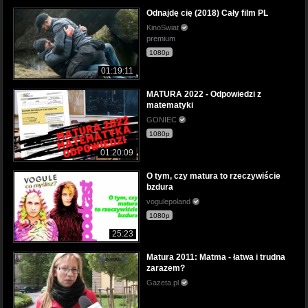
Odnajdę cię (2018) Cały film PL
KinoSwiat
premium
1080p
01:19:11
MATURA 2022 - Odpowiedzi z
matematyki
GONIEC
1080p
01:20:09
O tym, czy matura to rzeczywiście
bzdura
vogulepoland
1080p
25:23
Matura 2011: Matma - łatwa i trudna
zarazem?
Gazeta.pl