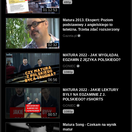
480p
01:12:53
Matura 2013. Ekspert: Poziom
podstawowy z angielskiego to
łatwizna. Trzeba zdać rozszerzony
Gazeta.pl
02:32
MATURA 2022 - JAK WYGLĄDAŁ
EGZAMIN Z JĘZYKA POLSKIEGO?
GONIEC
1080p
06:56
MATURA 2022 - JAKIE LEKTURY
BYŁY NA EGZAMINIE Z J.
POLSKIEGO? #SHORTS
GONIEC
1080p
00:57
Matura Song - Czekam na wynik
matur