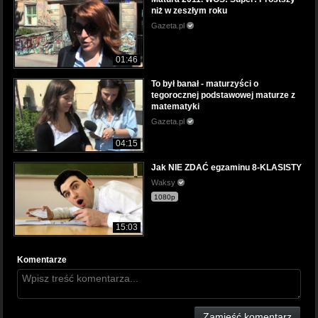
niż w zeszłym roku
Gazeta.pl
01:46
To był banał - maturzyści o
tegorocznej podstawowej maturze z
matematyki
Gazeta.pl
04:15
Jak NIE ZDAĆ egzaminu 8-KLASISTY
Waksy
1080p
15:03
Komentarze
Zamieść komentarz