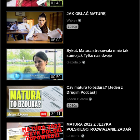
01:43
JAK OBLAĆ MATURĘ
Waksy
1080p
08:08
Sykut: Matura stresowała mnie tak
samo jak Tylko nas dwoje
Gazeta.pl
00:50
Czy matura to bzdura? [Jeden z
Drugim Podcast]
Jeden z Wielu
1080p
39:11
MATURA 2022 Z JĘZYKA
POLSKIEGO. ROZWIĄZANIE ZADAŃ
GONIEC