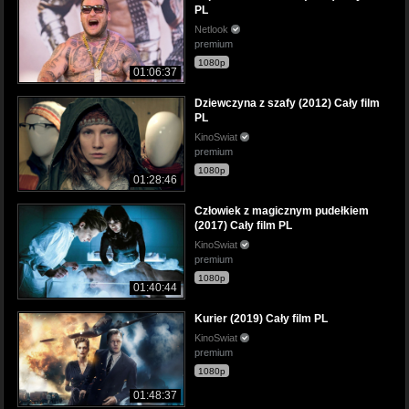
PL
Netlook
premium
1080p
01:06:37
Dziewczyna z szafy (2012) Cały film
PL
KinoSwiat
premium
1080p
01:28:46
Człowiek z magicznym pudełkiem
(2017) Cały film PL
KinoSwiat
premium
1080p
01:40:44
Kurier (2019) Cały film PL
KinoSwiat
premium
1080p
01:48:37