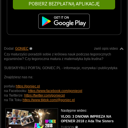
POBIERZ BEZPŁATNĄ APLIKACJĘ
Dodał:
GONIEC
zwiń opis video
Czy maturzyści poradzili sobie z królowa nauk podczas tegorocznych
egzaminów? Czy tegoroczna matura z matematyka była trudna?
SUBSKRYBUJ PORTAL GONIEC.PL - informacje, rozrywka i publicystyka
Znajdziesz nas na:
portalu
https://goniec.pl
na Facebooku:
https://www.facebook.com/goniecpl
na Twitterze:
https://twitter.com/goniecpl
na Tik Toku
https://www.tiktok.com/@goniec.pl
Następne wideo:
VLOG: 3 DNIOWA IMPREZA NA
OPENER 2018 z Ada The Sisters
TURSON