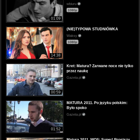
wbiuru
1080p
01:09
(NIE)TYPOWA STUDNIÓWKA
Waksy
1080p
14:38
Kret: Matura? Zarwane noce nie tylko
przez naukę
Gazeta.pl
00:59
MATURA 2011. Po języku polskim:
Było spoko
Gazeta.pl
01:52
Matura 2011. WOS: Super! Prostszy