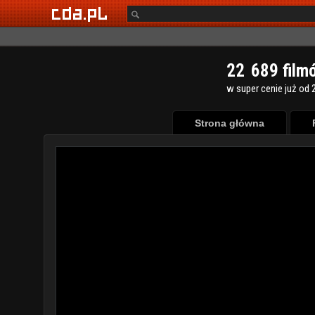
2
2
6
8
9
film
w super cenie już od 2
Strona główna