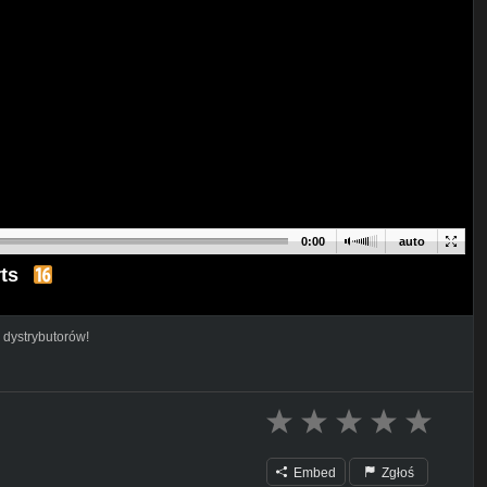
0:00
auto
ts
 dystrybutorów!
Embed
Zgłoś