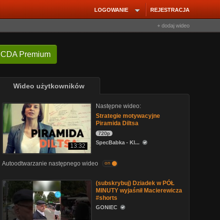
LOGOWANIE
REJESTRACJA
+ dodaj wideo
 CDA Premium
Wideo użytkowników
Następne wideo:
Strategie motywacyjne
Piramida Diltsa
720p
SpecBabka - Kl...
13:32
Autoodtwarzanie następnego wideo
on
(subskrybuj) Dziadek w PÓŁ
MINUTY wyjaśnił Macierewicza
#shorts
GONIEC