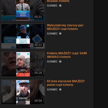
Brauna! #shorts
GONIEC
00:31
Wykształcony starszy pan
MIAŻDŻY rząd #shorts
GONIEC
00:21
Kobieta MIAŻDŻY rząd: SAMI
WARIACI #shorts
GONIEC
00:28
93 letni staruszek MIAŻDŻY
polski rząd #shorts
GONIEC
00:58