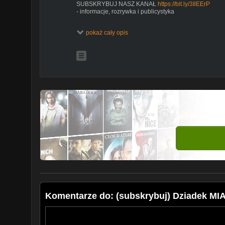
SUBSKRYBUJ NASZ KANAŁ
https://bit.ly/3IlEErP
- informacje, rozrywka i publicystyka
Znajdziesz nas na:
pokaż cały opis
portalu
https://goniec.pl
na Facebooku:
https://www.facebook.com/goniecpl
na Twitterze:
https://twitter.com/goniecpl
na Tik Toku
https://www.tiktok.com/@goniec.pl
Goniec - kanał informacyjny, Wiadomości na żywo, Pol
Gońca to: wydarzenia, polityka polska, polityka zagra
wywiady, tematyka społeczna, debaty i relacje na żywo
Komentarze do: (subskrybuj) Dziadek MI