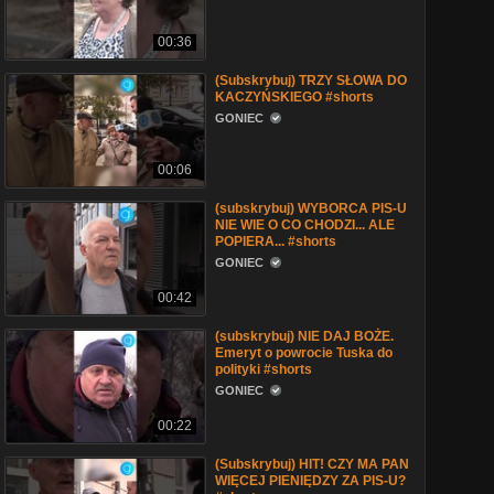
00:36
(Subskrybuj) TRZY SŁOWA DO
KACZYŃSKIEGO #shorts
GONIEC
00:06
(subskrybuj) WYBORCA PIS-U
NIE WIE O CO CHODZI... ALE
POPIERA... #shorts
GONIEC
00:42
(subskrybuj) NIE DAJ BOŻE.
Emeryt o powrocie Tuska do
polityki #shorts
GONIEC
00:22
(Subskrybuj) HIT! CZY MA PAN
WIĘCEJ PIENIĘDZY ZA PIS-U?