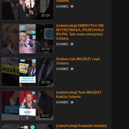
#shorts
GONIEC
00:04
(subskrybuj) EMERYTKA NIE
WYTRZYMAŁA, POJECHAŁA
PO PIS. Tyle mam emerytury
#shorts
GONIEC
00:56
Grabarczyk MIAŻDŻY rząd
#shorts
GONIEC
00:58
(subskrybuj) Tusk MIAŻDŻY
Kukiza #shorts
GONIEC
00:57
(subskrybuj) Kowalski miażdży