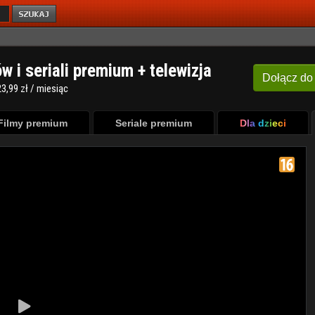
ów i seriali premium + telewizja
Dołącz
do
3,99 zł / miesiąc
Filmy premium
Seriale premium
Dla dzieci