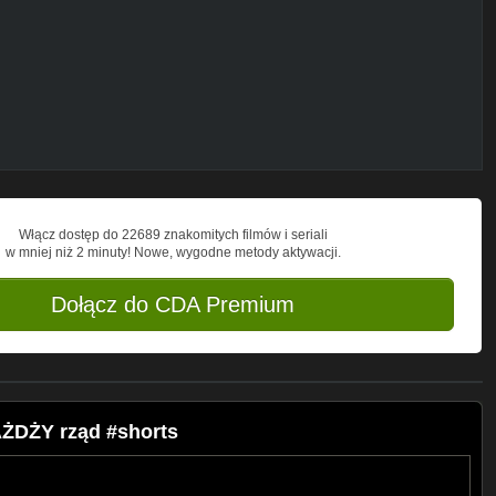
ska, Świat. Główne tematy na kanale
niczna, gospodarka, Sejm, newsy,
.
Włącz dostęp do 22689 znakomitych filmów i seriali
w mniej niż 2 minuty! Nowe, wygodne metody aktywacji.
Dołącz do CDA Premium
AŻDŻY rząd #shorts