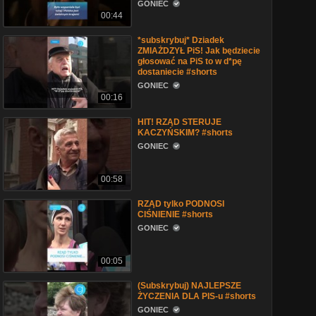
GONIEC
00:44
*subskrybuj* Dziadek
ZMIAŻDZYŁ PiS! Jak będziecie
głosować na PiS to w d*pę
dostaniecie #shorts
GONIEC
00:16
HIT! RZĄD STERUJE
KACZYŃSKIM? #shorts
GONIEC
00:58
RZĄD tylko PODNOSI
CIŚNIENIE #shorts
GONIEC
00:05
(Subskrybuj) NAJLEPSZE
ŻYCZENIA DLA PIS-u #shorts
GONIEC