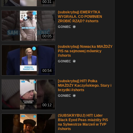
00:31
(subskrybuj) EMERYTKA
WYGRAŁA. CO POWINIEN
ZROBIĆ RZĄD? #shorts
GONIEC
00:05
(subskrybuj) Nowacka MIAŻDŻY
PiS na sejmowej mównicy
#shorts
GONIEC
00:54
[subskrybuj] HIT! Polka
MIAŻDŻY Kaczyńskiego. Stary i
brzydki #shorts
GONIEC
00:12
(SUBSKRYBUJ) HIT! Lider
Black Eyed Peas miażdży PiS
na Sylwestrze Marzeń w TVP
#shorts