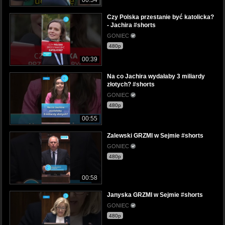
Czy Polska przestanie być katolicka?
- Jachira #shorts
GONIEC
480p
00:39
Na co Jachira wydałaby 3 miliardy
złotych? #shorts
GONIEC
480p
00:55
Zalewski GRZMI w Sejmie #shorts
GONIEC
480p
00:58
Janyska GRZMI w Sejmie #shorts
GONIEC
480p