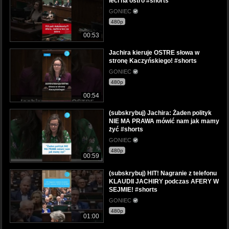
leci na ostro #shorts
GONIEC
480p
00:53
Jachira kieruje OSTRE słowa w
stronę Kaczyńskiego! #shorts
GONIEC
480p
00:54
(subskrybuj) Jachira: Żaden polityk
NIE MA PRAWA mówić nam jak mamy
żyć #shorts
GONIEC
480p
00:59
(subskrybuj) HIT! Nagranie z telefonu
KLAUDII JACHIRY podczas AFERY W
SEJMIE! #shorts
GONIEC
480p
01:00