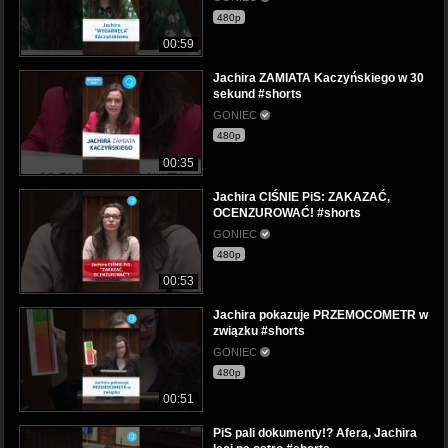
480p
00:59
Jachira ZAMIATA Kaczyńskiego w 30
sekund #shorts
GONIEC
480p
00:35
Jachira CIŚNIE PiS: ZAKAZAĆ,
OCENZUROWAĆ! #shorts
GONIEC
480p
00:53
Jachira pokazuje PRZEMOCOMETR w
związku #shorts
GONIEC
480p
00:51
PiS pali dokumenty!? Afera, Jachira