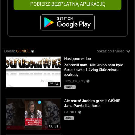
POBIERZ BEZPŁATNĄ APLIKACJĘ
Dodał:
GONIEC
pokaż opis video
Następne wideo:
Zabronili nam.. Nie wolno nam było
Struskawka 1 #vlog #künzelsau
#zakupy
Trzy_Po_Trzy
25:24
1080p
Ale ostro! Jachira grzmi i CIŚNIE
Jana Pawła II #shorts
GONIEC
480p
00:31