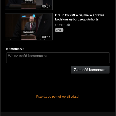
00:57
Braun GRZMI w Sejmie w sprawie
kodeksu wyborczego #shorts
GONIEC
480p
00:57
Komentarze
Zamieść komentarz
Przejdź do pełnej wersji cda.pl