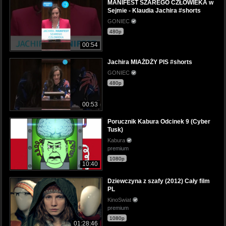
MANIFEST SZAREGO CZŁOWIEKA w
Sejmie - Klaudia Jachira #shorts
GONIEC
480p
00:54
Jachira MIAŻDŻY PIS #shorts
GONIEC
480p
00:53
Porucznik Kabura Odcinek 9 (Cyber
Tusk)
Kabura
premium
1080p
10:40
Dziewczyna z szafy (2012) Cały film
PL
KinoSwiat
premium
1080p
01:28:46