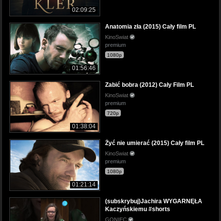
02:09:25
Anatomia zła (2015) Cały film PL
KinoSwiat
premium
1080p
01:56:46
Zabić bobra (2012) Cały Film PL
KinoSwiat
premium
720p
01:38:04
Żyć nie umierać (2015) Cały film PL
KinoSwiat
premium
1080p
01:21:14
(subskrybuj)Jachira WYGARNĘŁA
Kaczyńskiemu #shorts
GONIEC