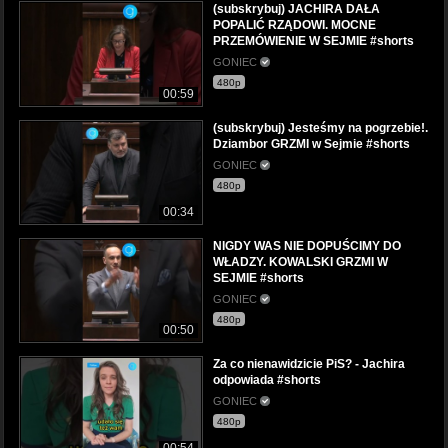
(subskrybuj) JACHIRA DAŁA
POPALIĆ RZĄDOWI. MOCNE
PRZEMÓWIENIE W SEJMIE #shorts
GONIEC
480p
00:59
(subskrybuj) Jesteśmy na pogrzebie!.
Dziambor GRZMI w Sejmie #shorts
GONIEC
480p
00:34
NIGDY WAS NIE DOPUŚCIMY DO
WŁADZY. KOWALSKI GRZMI W
SEJMIE #shorts
GONIEC
480p
00:50
Za co nienawidzicie PiS? - Jachira
odpowiada #shorts
GONIEC
480p
00:54