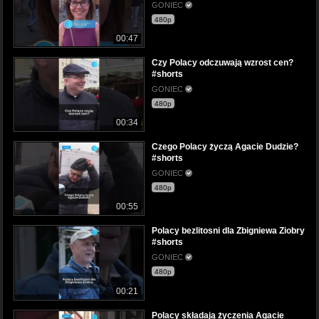
GONIEC
480p
00:47
Czy Polacy odczuwają wzrost cen?
#shorts
GONIEC
480p
00:34
Czego Polacy życzą Agacie Dudzie?
#shorts
GONIEC
480p
00:55
Polacy bezlitosni dla Zbigniewa Ziobry
#shorts
GONIEC
480p
00:21
Polacy składają życzenia Agacie