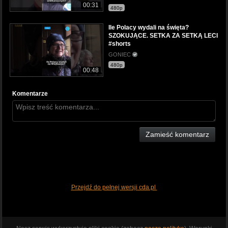
00:31
480p
Ile Polacy wydali na święta?
SZOKUJĄCE. SETKA ZA SETKĄ LECI
#shorts
GONIEC
480p
00:48
Komentarze
Zamieść komentarz
Przejdź do pełnej wersji cda.pl