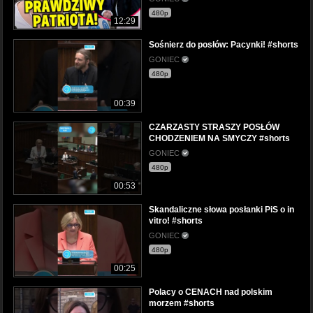
480p
12:29
Sośnierz do posłów: Pacynki! #shorts
GONIEC
480p
00:39
CZARZASTY STRASZY POSŁÓW
CHODZENIEM NA SMYCZY #shorts
GONIEC
480p
00:53
Skandaliczne słowa posłanki PiS o in
vitro! #shorts
GONIEC
480p
00:25
Polacy o CENACH nad polskim
morzem #shorts