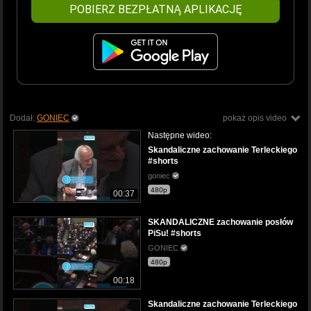
POBIERZ BEZPŁATNĄ APLIKACJĘ
Dodał:
GONIEC
pokaż opis video
Następne wideo:
Skandaliczne zachowanie Terleckiego
#shorts
goniec
480p
00:37
SKANDALICZNE zachowanie posłów
PiSu! #shorts
GONIEC
480p
00:18
Skandaliczne zachowanie Terleckiego