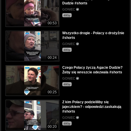
Dudzie #shorts
GONIEC
480p
00:53
Wszystko drogie - Polacy o drożyźnie
#shorts
GONIEC
480p
00:24
Czego Polacy życzą Agacie Dudzie?
Żeby się wreszcie odezwała #shorts
GONIEC
480p
00:25
Z kim Polacy podzieliliby się
jajeczkiem? - odpowiedzi zaskakują
#shorts
GONIEC
480p
00:20