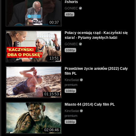
#shorts
GONIEC
480p
00:37
Polacy oceniają rząd - Kaczyński się
stara! - Pytamy zwykłych ludzi
GONIEC
1080p
13:51
Prawdziwe życie aniołów (2022) Cały
film PL
KinoSwiat
premium
1080p
01:15:53
Miasto 44 (2014) Cały film PL
KinoSwiat
premium
1080p
02:06:46