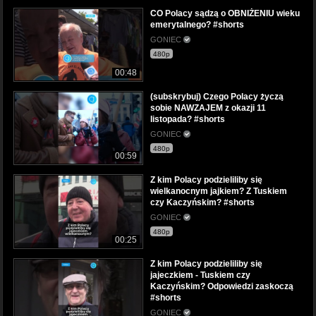
CO Polacy sądzą o OBNIŻENIU wieku
emerytalnego? #shorts
GONIEC
480p
00:48
(subskrybuj) Czego Polacy życzą
sobie NAWZAJEM z okazji 11
listopada? #shorts
GONIEC
480p
00:59
Z kim Polacy podzieliliby się
wielkanocnym jajkiem? Z Tuskiem
czy Kaczyńskim? #shorts
GONIEC
480p
00:25
Z kim Polacy podzieliliby się
jajeczkiem - Tuskiem czy
Kaczyńskim? Odpowiedzi zaskoczą
#shorts
GONIEC