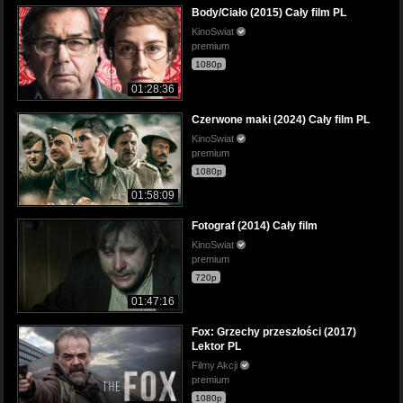
Body/Ciało (2015) Cały film PL
KinoSwiat
premium
1080p
01:28:36
Czerwone maki (2024) Cały film PL
KinoSwiat
premium
1080p
01:58:09
Fotograf (2014) Cały film
KinoSwiat
premium
720p
01:47:16
Fox: Grzechy przeszłości (2017)
Lektor PL
Filmy Akcji
premium
1080p