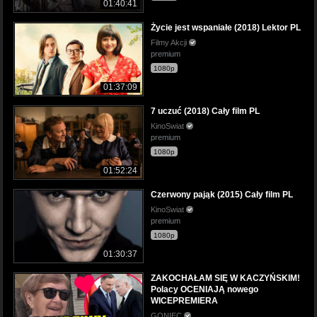
01:40:41
Życie jest wspaniałe (2018) Lektor PL
Filmy Akcji
premium
1080p
01:37:09
7 uczuć (2018) Cały film PL
KinoSwiat
premium
1080p
01:52:24
Czerwony pająk (2015) Cały film PL
KinoSwiat
premium
1080p
01:30:37
ZAKOCHAŁAM SIĘ W KACZYŃSKIM!
Polacy OCENIAJĄ nowego
WICEPREMIERA
GONIEC