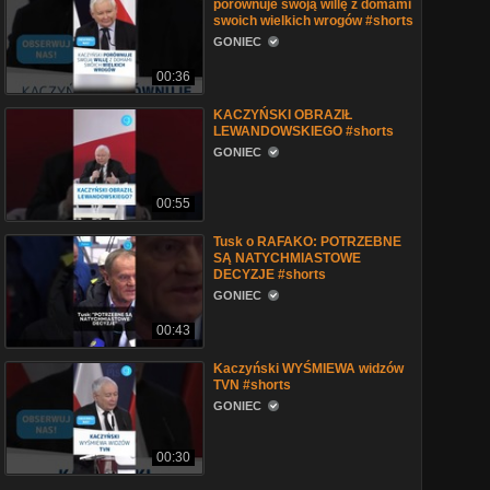
porównuje swoją willę z domami
swoich wielkich wrogów #shorts
GONIEC
00:36
KACZYŃSKI OBRAZIŁ
LEWANDOWSKIEGO #shorts
GONIEC
00:55
Tusk o RAFAKO: POTRZEBNE
SĄ NATYCHMIASTOWE
DECYZJE #shorts
GONIEC
00:43
Kaczyński WYŚMIEWA widzów
TVN #shorts
GONIEC
00:30