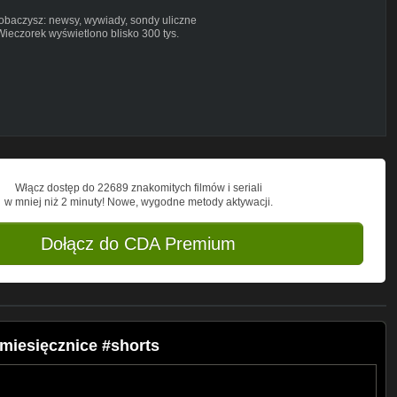
zobaczysz: newsy, wywiady, sondy uliczne
ieczorek wyświetlono blisko 300 tys.
Pytamy zwykłych ludzi. To głos i
, konferencje, relacje na żywo,
j!
Włącz dostęp do 22689 znakomitych filmów i seriali
w mniej niż 2 minuty! Nowe, wygodne metody aktywacji.
Dołącz do CDA Premium
miesięcznice #shorts