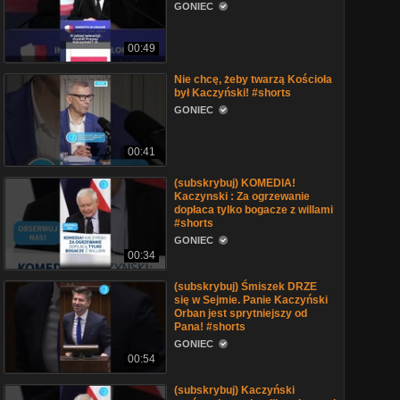
GONIEC
00:49
Nie chcę, żeby twarzą Kościoła
był Kaczyński! #shorts
GONIEC
00:41
(subskrybuj) KOMEDIA!
Kaczynski : Za ogrzewanie
dopłaca tylko bogacze z willami
#shorts
GONIEC
00:34
(subskrybuj) Śmiszek DRZE
się w Sejmie. Panie Kaczyński
Orban jest sprytniejszy od
Pana! #shorts
GONIEC
00:54
(subskrybuj) Kaczyński