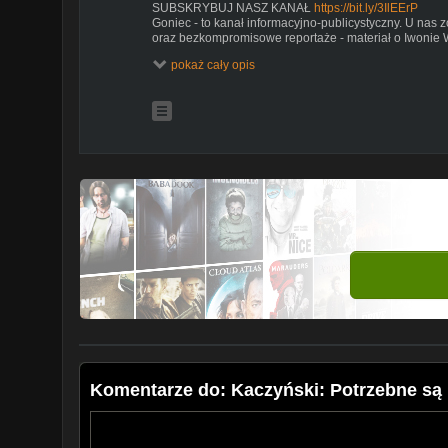
SUBSKRYBUJ NASZ KANAŁ
https://bit.ly/3IlEErP
Goniec - to kanał informacyjno-publicystyczny. U nas 
oraz bezkompromisowe reportaże - materiał o Iwonie W
razy!
pokaż cały opis
Na kanale Gońca obejrzysz także serię sond ulicznych 
problemy zwykłych Polaków są dla nas najważniejsze!
Wydarzenia, polityka, gospodarka, Sejm, newsy, debaty
unikatowe shorts, w tych tematach czujemy się najlepie
Nasze strony w Internecie:
https://goniec.pl
Facebook -
https://www.facebook.com/goniecpl
Tik toku -
https://www.tiktok.com/@goniec.pl
#goniec
Komentarze do: Kaczyński: Potrzebne są 