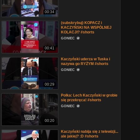
00:34
(subskrybuj) KOPACZ i
KACZYŃSKI NA WSPÓLNEJ
KOLACJI? #shorts
GONIEC
00:41
Kaczyński uderza w Tuska i
nazywa go RYŻYM #shorts
GONIEC
00:29
Polka: Lech Kaczyński w grobie
się przekręca! #shorts
GONIEC
00:20
Kaczyński nabija się z telewizji...
ale jakiej? :D #shorts