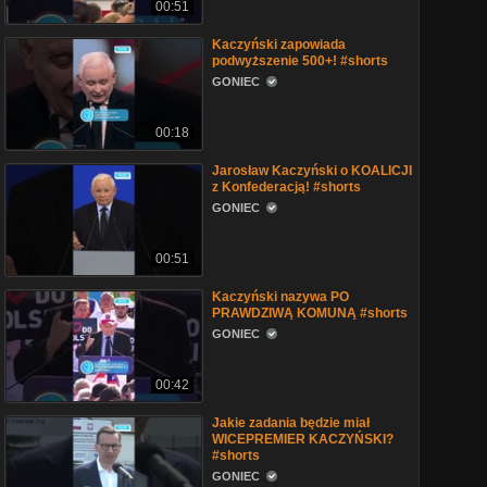
00:51
Kaczyński zapowiada
podwyższenie 500+! #shorts
GONIEC
00:18
Jarosław Kaczyński o KOALICJI
z Konfederacją! #shorts
GONIEC
00:51
Kaczyński nazywa PO
PRAWDZIWĄ KOMUNĄ #shorts
GONIEC
00:42
Jakie zadania będzie miał
WICEPREMIER KACZYŃSKI?
#shorts
GONIEC