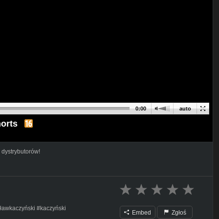
0:00
auto
orts
 dystrybutorów!
sławkaczyński #kaczyński
Embed
Zgłoś