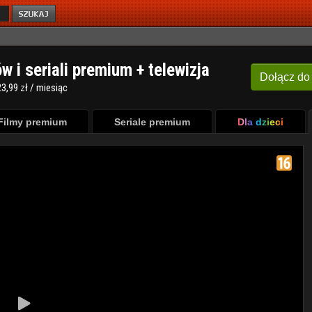
ów i seriali premium + telewizja
Dołącz
do
3,99 zł / miesiąc
Filmy premium
Seriale premium
Dla dzieci