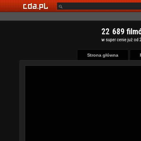
2
2
6
8
9
film
w super cenie już od 2
Strona główna