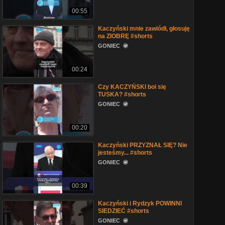
00:55
Kaczyński mnie zawiódł, głosuję
na ZIOBRĘ #shorts
GONIEC
00:24
Czy KACZYŃSKI boi się
TUSKA? #shorts
GONIEC
00:20
Kaczyński PRZYZNAŁ SIĘ? Nie
jesteśmy... #shorts
GONIEC
00:39
Kaczyński i Rydzyk POWINNI
SIEDZIEĆ #shorts
GONIEC