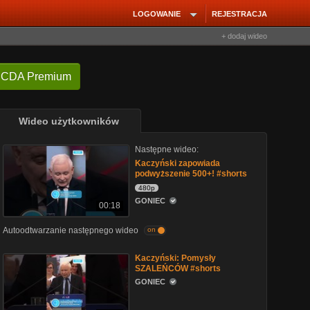
LOGOWANIE
REJESTRACJA
+ dodaj wideo
 CDA Premium
Wideo użytkowników
Następne wideo:
Kaczyński zapowiada
podwyższenie 500+! #shorts
480p
GONIEC
00:18
Autoodtwarzanie następnego wideo
on
Kaczyński: Pomysły
SZALEŃCÓW #shorts
GONIEC