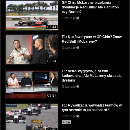
GP Chin: McLareny przełamią
dominację Red Bulli? Ale Hamilton
czy Button?
Gazeta.pl
03:44
F1: Kto faworytem w GP Chin? Znów
Red Bull i McLareny?
Gazeta.pl
03:24
F1: Vettel wygrywa, a za nim
kotłowanina. Ale McLareny skracają
dystans
Gazeta.pl
03:37
F1: Rywalizacja wewnątrz teamów w
tym sezonie to już standard?
Gazeta.pl
480p
01:59