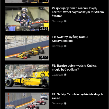
Pasjonujący finisz sezonu! Błędy
Ferrari! Vettel najmłodszym mistrzem
świata!
Gazeta.pl
02:16
F1: Świetny wyścig Kamui
Kobayashiego!
Gazeta.pl
04:30
F1: Bardzo dobry wyścig Kubicy,
mogło być podium?
Gazeta.pl
03:18
F1: Safety Car - Nie będzie idealnych
zasad
Gazeta.pl