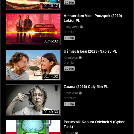
1080p
01:26:12
Amsterdam Vice: Początek (2019)
Lektor PL
Filmy Akcji
premium
1080p
01:46:02
Uśmiech losu (2023) Napisy PL
KinoSwiat
premium
1080p
01:44:03
Zaćma (2016) Cały film PL
KinoSwiat
premium
1080p
01:49:33
Porucznik Kabura Odcinek 9 (Cyber
Tusk)
Kabura