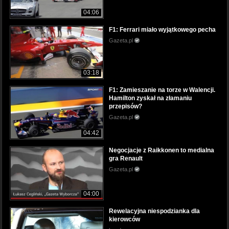
04:06
F1: Ferrari miało wyjątkowego pecha
Gazeta.pl
03:18
F1: Zamieszanie na torze w Walencji.
Hamilton zyskał na złamaniu
przepisów?
Gazeta.pl
04:42
Negocjacje z Raikkonen to medialna
gra Renault
Gazeta.pl
04:00
Rewelacyjna niespodzianka dla
kierowców