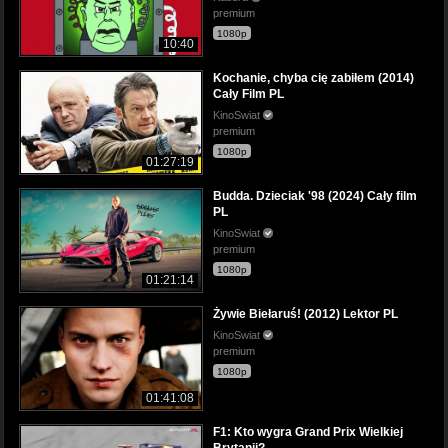
premium
1080p
10:40
Kochanie, chyba cię zabiłem (2014)
Cały Film PL
KinoSwiat
premium
1080p
01:27:19
Budda. Dzieciak '98 (2024) Cały film
PL
KinoSwiat
premium
1080p
01:21:14
Żywie Biełaruś! (2012) Lektor PL
KinoSwiat
premium
1080p
01:41:08
F1: Kto wygra Grand Prix Wielkiej