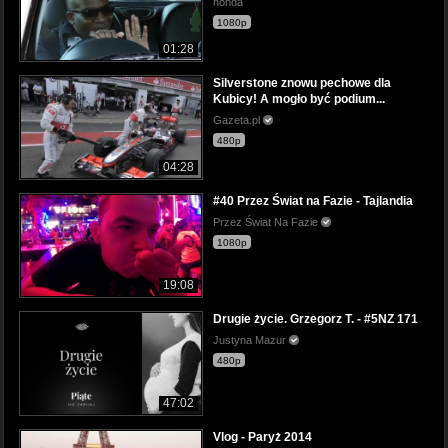
honda
1080p
01:28
Silverstone znowu pechowe dla
Kubicy! A mogło być podium...
Gazeta.pl
480p
04:28
#40 Przez Świat na Fazie - Tajlandia
Przez Świat Na Fazie
1080p
19:08
Drugie życie. Grzegorz T. - #5NZ 171
Justyna Mazur
480p
47:02
Vlog - Paryż 2014