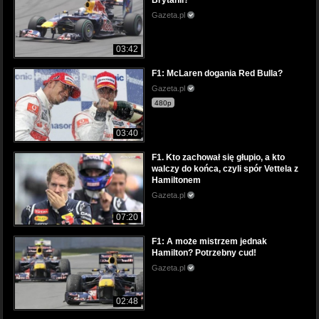
Brytanii?
Gazeta.pl
03:42
F1: McLaren dogania Red Bulla?
Gazeta.pl
480p
03:40
F1. Kto zachował się głupio, a kto
walczy do końca, czyli spór Vettela z
Hamiltonem
Gazeta.pl
07:20
F1: A może mistrzem jednak
Hamilton? Potrzebny cud!
Gazeta.pl
02:48