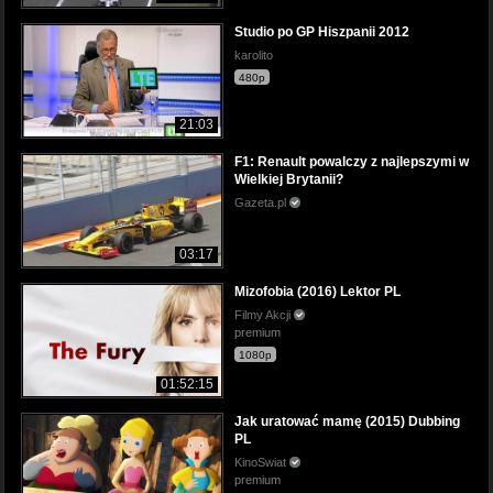
Studio po GP Hiszpanii 2012
karolito
480p
21:03
F1: Renault powalczy z najlepszymi w
Wielkiej Brytanii?
Gazeta.pl
03:17
Mizofobia (2016) Lektor PL
Filmy Akcji
premium
1080p
01:52:15
Jak uratować mamę (2015) Dubbing
PL
KinoSwiat
premium