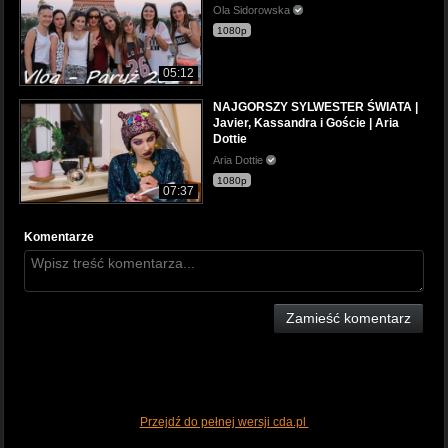
Ola Sidorowska
1080p
05:12
NAJGORSZY SYLWESTER ŚWIATA |
Javier, Kassandra i Goście | Aria
Dottie
Aria Dottie
1080p
07:37
Komentarze
Zamieść komentarz
Przejdź do pełnej wersji cda.pl