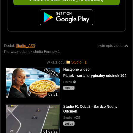
Dodał:
Studio_AZS
zwiń opis video
Pierwszy odcinek studia Formuły 1
W katalogu:
Studio F1
Następne wideo:
Piątek - serial oryginalny odcinek 104
Piatek
1080p
09:31
Studio F1 Odc. 2 - Bardzo Nudny
Odcinek
Studio_AZS
1080p
01:08:32