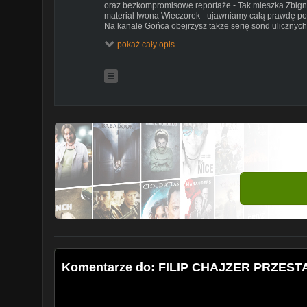
oraz bezkompromisowe reportaże - Tak mieszka Zbigni
materiał Iwona Wieczorek - ujawniamy całą prawdę pon
Na kanale Gońca obejrzysz także serię sond ulicznych
zwykłych Polaków są dla nas najważniejsze!
pokaż cały opis
Wydarzenia, polityka, gospodarka, Sejm, newsy, debaty
unikatowe shorts w tych tematach czujemy się najlepie
Wywiady z najbardziej znanymi postaciami polskiej sce
Obywatelskiej, Lewicy, PiS, po Konfederację. Tylko u 
Antoniego Macierewicza z Krzysztofem Bosakiem. Mówi
Nasze strony w Internecie:
https://goniec.pl
Facebook -
https://www.facebook.com/goniecpl
Tik toku -
https://www.tiktok.com/@goniec.pl
Nasze kanały:
Goniec -
https://www.youtube.com/@goniecredakcja
Świat Gwiazd -
https://www.youtube.com/@swiatgwiaz
Rolnik Info -
https://www.youtube.com/@RolnikInfo
Goniec Sport -
https://www.youtube.com/@goniecsport
Goniec Extra -
https://www.youtube.com/@GONIECE
#goniec #filipchajzer #chajzer
Komentarze do: FILIP CHAJZER PRZES