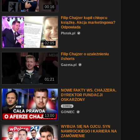
00:16
Filip Chajzer kupił chłopcu
książkę. Akcja marketingowa?
Odpowiada
Plotek.pl
02:05
Filip Chajzer o uzależnieniu
#shorts
Gazeta.pl
01:21
NOWE FAKTY WS. CHAJZERA.
DYREKTOR FUNDACJI
OSKARŻONY
1080p
GONIEC
13:00
WYBIJA SIĘ NA OJCU. SYN
NAWROCKIEGO I KARIERA NA
ZAMÓWIENIE