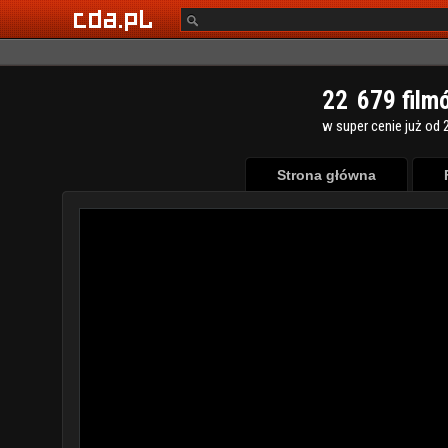
2
2
6
7
9
film
w super cenie już od 2
Strona główna