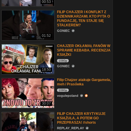
00:53
FILIP CHAJZER I KONFLIKT Z
DZIENNIKARZAMI. KTO PYTA O
FUNDACJĘ, TEN STAJE SIĘ
STALKEREM?
GONIEC
01:52
CHAJZER OKŁAMAŁ FANÓW W
SPRAWIE KEBABA. RECENZJA
KSIĄŻKI
1080p
GONIEC
18:50
Filip Chajzer atakuje Gargamela,
meh / Prasówka
1080p
vogulepoland
30:07
FILIP CHAJZER KRYTYKUJE
KSIĄŻULA, A POTEM GO
PRZEPRASZA! #shorts
REPLAY_REPLAY