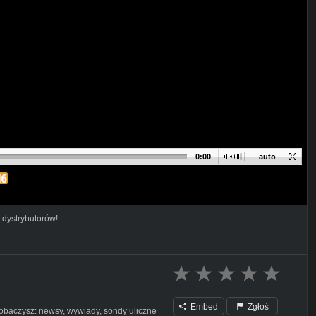
0:00
auto
 dystrybutorów!
Embed
Zgłoś
zobaczysz: newsy, wywiady, sondy uliczne