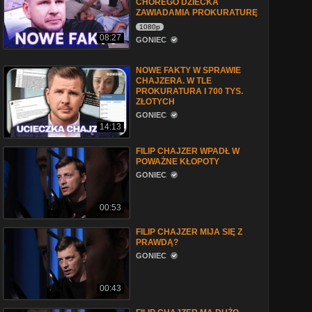
CHOREGO DZIECKA
ZAWIADAMIA PROKURATURĘ
1080p
08:27
GONIEC
NOWE FAKTY W SPRAWIE
CHAJZERA. W TLE
PROKURATURA I 700 TYS.
ZŁOTYCH
GONIEC
14:13
FILIP CHAJZER WPADŁ W
POWAŻNE KŁOPOTY
GONIEC
00:53
FILIP CHAJZER MIJA SIĘ Z
PRAWDĄ?
GONIEC
00:43