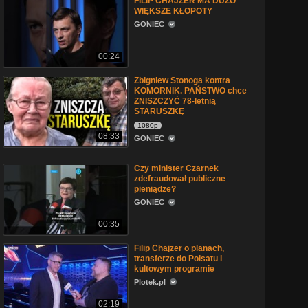
FILIP CHAJZER MA DUŻO
WIĘKSZE KŁOPOTY
GONIEC
00:24
Zbigniew Stonoga kontra
KOMORNIK. PAŃSTWO chce
ZNISZCZYĆ 78-letnią
STARUSZKĘ
1080p
08:33
GONIEC
Czy minister Czarnek
zdefraudował publiczne
pieniądze?
GONIEC
00:35
Filip Chajzer o planach,
transferze do Polsatu i
kultowym programie
Plotek.pl
02:19