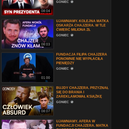
GONIEC
08:04
UJAWNIAMY. KOLEJNA MATKA
OSKARŻA CHAJZERA. W TLE
ĆWIERĆ MILIONA ZŁ
GONIEC
08:03
FUNDACJA FILIPA CHAJZERA
PONOWNIE NIE WYPŁACIŁA
PIENIĘDZY
GONIEC
01:00
BUJDY CHAJZERA. PRZYZNAŁ
SIĘ DO BRANIA I
ZAREKLAMOWAŁ KSIĄŻKĘ
GONIEC
08:07
UJAWNIAMY. AFERA W
FUNDACJI CHAJZERA. MATKA