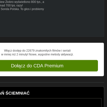
ew Ziobro wyświetlono 800 tys., a
ad 700 tys. razy!
 Sonda Polska. To głos i problemy
, konferencje, relacje na żywo,
j!
ny politycznej. Od Platformy
nas doszło do wyjątkowej debaty
my, jak jest.
Włącz dostęp do 22679 znakomitych filmów i seriali
w mniej niż 2 minuty! Nowe, wygodne metody aktywacji.
dpl
Dołącz do CDA Premium
/
XTRA
TAŃ ŚCIEMNIAĆ