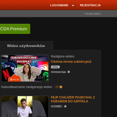
LOGOWANIE
REJESTRACJA
+ dodaj wideo
 CDA Premium
Wideo użytkowników
Następne wideo:
Ciemna strona subskrypcji
480p
miniwersja
22:07
Autoodtwarzanie następnego wideo
on
FILIP CHAJZER POJECHAŁ Z
KEBABEM DO SZPITALA
GONIEC