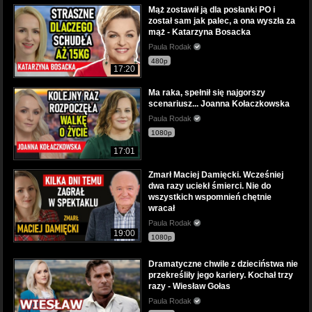
Mąż zostawił ją dla posłanki PO i
został sam jak palec, a ona wyszła za
mąż - Katarzyna Bosacka
Paula Rodak
480p
17:20
Ma raka, spełnił się najgorszy
scenariusz... Joanna Kołaczkowska
Paula Rodak
1080p
17:01
Zmarł Maciej Damięcki. Wcześniej
dwa razy uciekł śmierci. Nie do
wszystkich wspomnień chętnie
wracał
Paula Rodak
19:00
1080p
Dramatyczne chwile z dzieciństwa nie
przekreśliły jego kariery. Kochał trzy
razy - Wiesław Gołas
Paula Rodak