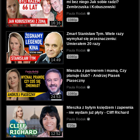
mi bez niego Jak sobie radzi?
Zembrzuska i Kobuszewski
Paula Rodak
1080p
16:16
Zmarł Stanisław Tym. Wiele razy
wymykał się przeznaczeniu:
Umierałem 20 razy
Paula Rodak
1080p
14:49
Mieszka z partnerem i mamą. Czy
planuje ślub? - Andrzej Piasek
Piaseczny
Paula Rodak
1080p
24:53
Mieszka z byłym księdzem i zapewnia
- nie wydam już płyty - Cliff Richard
Paula Rodak
720p
12:52