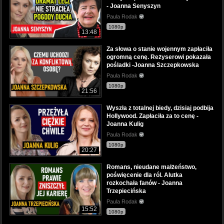
- Joanna Senyszyn
Paula Rodak
1080p
13:48
Za słowa o stanie wojennym zapłaciła
ogromną cenę. Reżyserowi pokazała
pośladki -Joanna Szczepkowska
Paula Rodak
1080p
21:56
Wyszła z totalnej biedy, dzisiaj podbija
Hollywood. Zapłaciła za to cenę -
Joanna Kulig
Paula Rodak
1080p
20:27
Romans, nieudane małżeństwo,
poświęcenie dla ról. Alutka
rozkochała fanów - Joanna
Trzepiecińska
Paula Rodak
15:52
1080p