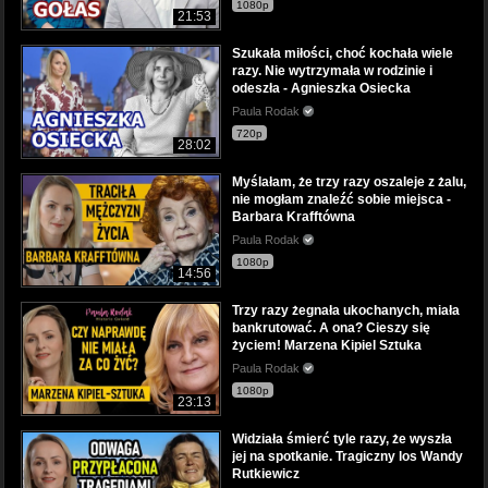
1080p
21:53
Szukała miłości, choć kochała wiele
razy. Nie wytrzymała w rodzinie i
odeszła - Agnieszka Osiecka
Paula Rodak
720p
28:02
Myślałam, że trzy razy oszaleje z żalu,
nie mogłam znaleźć sobie miejsca -
Barbara Krafftówna
Paula Rodak
1080p
14:56
Trzy razy żegnała ukochanych, miała
bankrutować. A ona? Cieszy się
życiem! Marzena Kipiel Sztuka
Paula Rodak
1080p
23:13
Widziała śmierć tyle razy, że wyszła
jej na spotkanie. Tragiczny los Wandy
Rutkiewicz