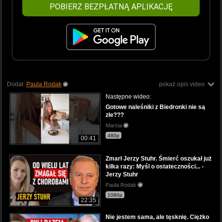
POBIERZ BEZPŁATNĄ APLIKACJĘ
Dodał:
Paula Rodak
pokaż opis video
Następne wideo:
Gotowe naleśniki z Biedronki nie są
złe???
Marsia
480p
00:41
Zmarł Jerzy Stuhr. Śmierć oszukał już
kilka razy: Myśl o ostateczności... -
Jerzy Stuhr
Paula Rodak
1080p
22:35
Nie jestem sama, ale tęsknię. Ciężko