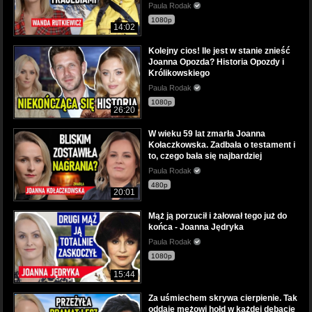
Paula Rodak
1080p
14:02
Kolejny cios! Ile jest w stanie znieść
Joanna Opozda? Historia Opozdy i
Królikowskiego
Paula Rodak
1080p
26:20
W wieku 59 lat zmarła Joanna
Kołaczkowska. Zadbała o testament i
to, czego bała się najbardziej
Paula Rodak
480p
20:01
Mąż ją porzucił i żałował tego już do
końca - Joanna Jędryka
Paula Rodak
1080p
15:44
Za uśmiechem skrywa cierpienie. Tak
oddaje mężowi hołd w każdej debacie