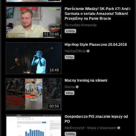
Pierścienie Władzy! SK-Park #7! And i
Sarmata o serialu Amazonu! Tolkien!
Przejdźmy na Panie Bracie
Skrzydlata Kompanija
1080p
01:59:46
Hip-Hop Style Piaseczno 20.04.2018
HipHopOfficial
720p
16:49
Mocny trening na siłowni
Marsia
480p
00:59
Gospodarczo PiS znacznie lepszy od
PO
KikiKrzysztof - Wojna z lewactwem
1080p