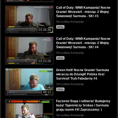
Call of Duty: WWII Kampania! Nocne
Granie! Wrzesień - miesiąc 2 Wojny
Światowej! Sarmata - SK! #3
Skrzydlata Kompanija
480p
03:36:36
Call of Duty: WWII Kampania! Nocne
Granie! Wrzesień - miesiąc 2 Wojny
Światowej! Sarmata - SK! #4
Skrzydlata Kompanija
480p
03:23:26
Green Hell! Nocne Granie! Sarmata
wkracza do Dżungli! Polska Gra!
Survival! Tryb Fabularny #4
Skrzydlata Kompanija
480p
49:12
Factorio! Ropa i rafinerie! Budujemy
bazę! Tajemniczy Srokas i Sarmata
grają razem #4! Zapraszamy: )
Skrzydlata Kompanija