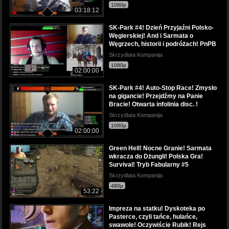
1080p
03:18:12
SK-Park #4! Dzień Przyjaźni Polsko-
Węgierskiej! And i Sarmata o
Węgrzech, historii i podróżach! PnPB
Skrzydlata Kompanija
1080p
02:00:00
SK-Park #4! Auto-Stop Race! Zmysło
na gigancie! Przejdźmy na Panie
Bracie! Otwarta infolinia disc. !
Skrzydlata Kompanija
1080p
02:00:00
Green Hell! Nocne Granie! Sarmata
wkracza do Dżungli! Polska Gra!
Survival! Tryb Fabularny #5
Skrzydlata Kompanija
480p
53:22
Impreza na statku! Dyskoteka po
Pasterce, czyli tańce, hulańce,
swawole! Oczywiście Rubik! Rejs