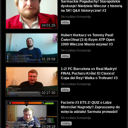
Sarmackie Pogaduchy! Staropolskie
dyskusje! Niedziela Wieczur z historią
na SK! Q&A historyczne! #3
Skrzydlata Kompanija
480p
04:01:26
Hubert Hurkacz vs Tommy Paul!
Ćwierćfinał (3:4) Rzym ATP Open
1000 Wieczne Miasto wzywa! #3
Skrzydlata Kompanija
480p
01:26:58
1:2! FC Barcelona vs Real Madryt!
FINAŁ Pucharu Króla! El Clasico!
Copa del Rey! Walka o Trofeum! #3
Skrzydlata Kompanija
480p
02:27:30
Factorio #3 ETS 2! QUIZ o Lidze
Mistrzów! Nagrody!! Zapraszamy do
wzięcia udziału! Sarmata prowadzi!
Skrzydlata Kompanija
1080p
03:09:18