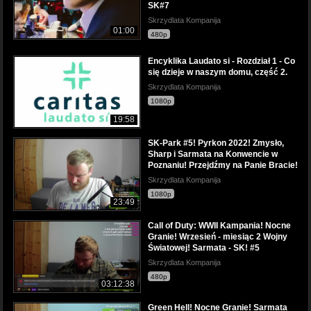
SK#7
Skrzydlata Kompanija
01:00
480p
Encyklika Laudato si - Rozdział 1 - Co
się dzieje w naszym domu, część 2.
Skrzydlata Kompanija
1080p
19:58
SK-Park #5! Pyrkon 2022! Zmysło,
Sharp i Sarmata na Konwencie w
Poznaniu! Przejdźmy na Panie Bracie!
Skrzydlata Kompanija
1080p
23:49
Call of Duty: WWII Kampania! Nocne
Granie! Wrzesień - miesiąc 2 Wojny
Światowej! Sarmata - SK! #5
Skrzydlata Kompanija
480p
03:12:38
Green Hell! Nocne Granie! Sarmata