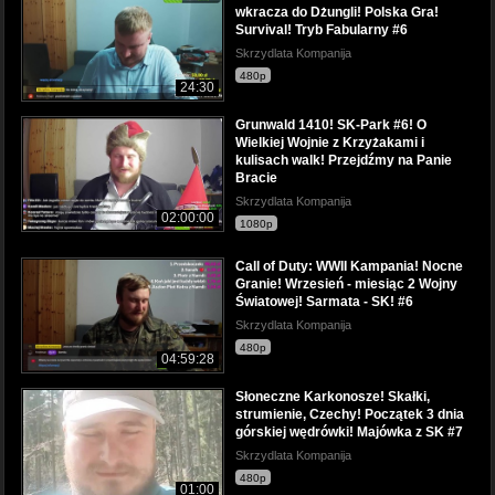
wkracza do Dżungli! Polska Gra!
Survival! Tryb Fabularny #6
Skrzydlata Kompanija
480p
24:30
Grunwald 1410! SK-Park #6! O
Wielkiej Wojnie z Krzyżakami i
kulisach walk! Przejdźmy na Panie
Bracie
Skrzydlata Kompanija
02:00:00
1080p
Call of Duty: WWII Kampania! Nocne
Granie! Wrzesień - miesiąc 2 Wojny
Światowej! Sarmata - SK! #6
Skrzydlata Kompanija
480p
04:59:28
Słoneczne Karkonosze! Skałki,
strumienie, Czechy! Początek 3 dnia
górskiej wędrówki! Majówka z SK #7
Skrzydlata Kompanija
480p
01:00