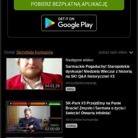
POBIERZ BEZPŁATNĄ APLIKACJĘ
Dodał:
Skrzydlata Kompanija
pokaż opis video
Następne wideo:
Sarmackie Pogaduchy! Staropolskie
dyskusje! Niedziela Wieczur z historią
na SK! Q&A historyczne! #3
skrzydlatakompanija
04:01:26
480p
SK-Park #3 Przejdźmy na Panie
Bracie! Zmysło i Sarmata o życiu i
świecie! Otwarta infolinia!
Skrzydlata Kompanija
1080p
02:00:00