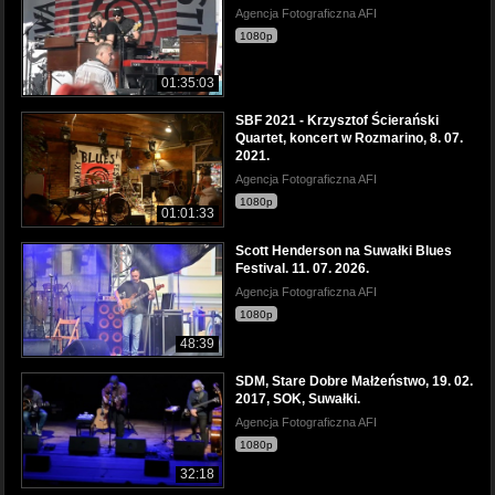
Agencja Fotograficzna AFI
1080p
01:35:03
SBF 2021 - Krzysztof Ścierański
Quartet, koncert w Rozmarino, 8. 07.
2021.
Agencja Fotograficzna AFI
1080p
01:01:33
Scott Henderson na Suwałki Blues
Festival. 11. 07. 2026.
Agencja Fotograficzna AFI
1080p
48:39
SDM, Stare Dobre Małżeństwo, 19. 02.
2017, SOK, Suwałki.
Agencja Fotograficzna AFI
1080p
32:18