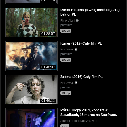
01:55:20
Doris: Historia pewnej miłości (2018)
Lektor PL
Filmy Akcji
premium
1080p
01:28:57
Kurier (2019) Cały film PL
KinoSwiat
premium
1080p
01:48:37
Zaćma (2016) Cały film PL
KinoSwiat
premium
1080p
01:49:33
Róże Europy 2014, koncert w
Suwałkach, 15 marca na Starówce.
Agencja Fotograficzna AFI
720p