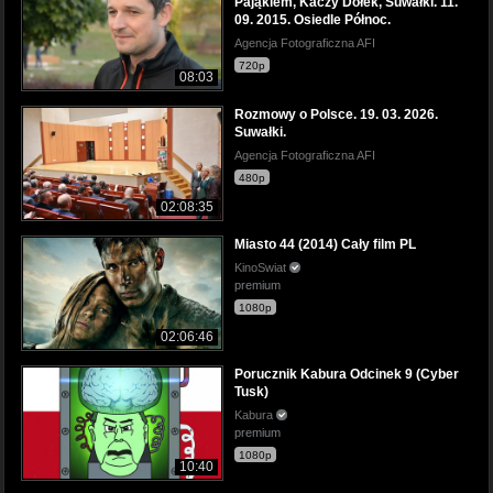
Pająkiem, Kaczy Dołek, Suwałki. 11.
09. 2015. Osiedle Północ.
Agencja Fotograficzna AFI
720p
08:03
Rozmowy o Polsce. 19. 03. 2026.
Suwałki.
Agencja Fotograficzna AFI
480p
02:08:35
Miasto 44 (2014) Cały film PL
KinoSwiat
premium
1080p
02:06:46
Porucznik Kabura Odcinek 9 (Cyber
Tusk)
Kabura
premium
1080p
10:40