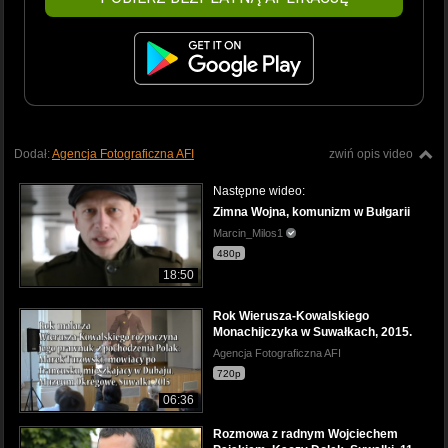
Dodał:
Agencja Fotograficzna AFI
zwiń opis video
Następne wideo:
Zimna Wojna, komunizm w Bułgarii
Marcin_Milos1
480p
18:50
Rok Wierusza-Kowalskiego
Monachijczyka w Suwałkach, 2015.
Agencja Fotograficzna AFI
720p
06:36
Rozmowa z radnym Wojciechem