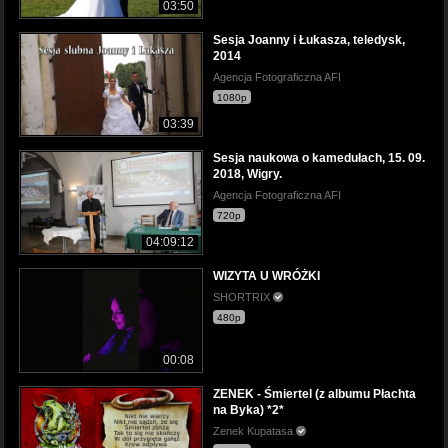
03:50
Sesja Joanny i Łukasza, teledysk,
2014
Agencja Fotograficzna AFI
1080p
03:39
Sesja naukowa o kamedułach, 15. 09.
2018, Wigry.
Agencja Fotograficzna AFI
720p
04:09:12
WIZYTA U WRÓŻKI
SHORTRIX
480p
00:08
ZENEK - Śmiertel (z albumu Płachta
na Byka) *2*
Zenek Kupatasa