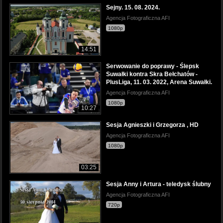
Sejny. 15. 08. 2024.
Agencja Fotograficzna AFI
1080p
14:51
Serwowanie do poprawy - Ślepsk
Suwałki kontra Skra Bełchatów -
PlusLiga, 11. 03. 2022, Arena Suwałki.
Agencja Fotograficzna AFI
1080p
10:27
Sesja Agnieszki i Grzegorza , HD
Agencja Fotograficzna AFI
1080p
03:25
Sesja Anny i Artura - teledysk ślubny
Agencja Fotograficzna AFI
720p