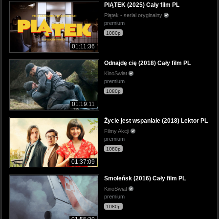
PIĄTEK (2025) Cały film PL
Piątek - serial oryginalny
premium
1080p
01:11:36
Odnajdę cię (2018) Cały film PL
KinoSwiat
premium
1080p
01:19:11
Życie jest wspaniałe (2018) Lektor PL
Filmy Akcji
premium
1080p
01:37:09
Smoleńsk (2016) Cały film PL
KinoSwiat
premium
1080p