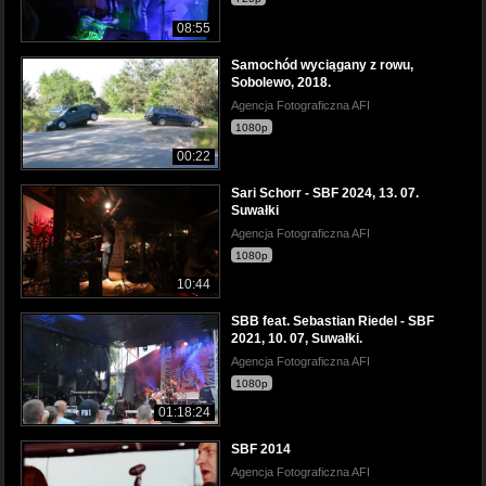
08:55
Samochód wyciągany z rowu,
Sobolewo, 2018.
Agencja Fotograficzna AFI
1080p
00:22
Sari Schorr - SBF 2024, 13. 07.
Suwałki
Agencja Fotograficzna AFI
1080p
10:44
SBB feat. Sebastian Riedel - SBF
2021, 10. 07, Suwałki.
Agencja Fotograficzna AFI
1080p
01:18:24
SBF 2014
Agencja Fotograficzna AFI