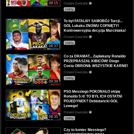
08:15
Ostatni Gwizdek
1080p
To był FATALNY SAMOBÓJ Turcji...
GOL Lukaku ZNOWU COFNIĘTY!
Kontrowersyjna decyzja Marciniaka!
Ostatni Gwizdek
1080p
08:37
Co za DRAMAT... Zapłakany Ronaldo
PRZEPRASZAŁ KIBICÓW! Diogo
Costa OBRONIŁ WSZYSTKIE KARNE!
Ostatni Gwizdek
1080p
09:39
PSG Messiego POKONAŁO ekipę
Ronaldo 5:4! TO BYŁ ICH OSTATNI
POJEDYNEK? Debiutancki GOL
Lewego!
Ostatni Gwizdek
08:35
1080p
Czy to koniec Messiego?