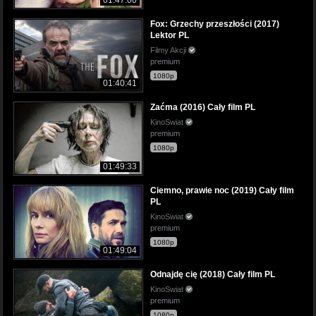
01:47:00
Fox: Grzechy przeszłości (2017)
Lektor PL
Filmy Akcji
premium
1080p
01:40:41
Zaćma (2016) Cały film PL
KinoSwiat
premium
1080p
01:49:33
Ciemno, prawie noc (2019) Cały film
PL
KinoSwiat
premium
1080p
01:49:04
Odnajdę cię (2018) Cały film PL
KinoSwiat
premium
1080p