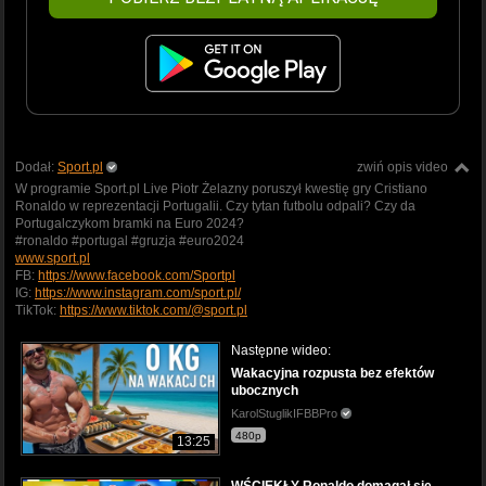
Dodał:
Sport.pl
zwiń opis video
W programie Sport.pl Live Piotr Żelazny poruszył kwestię gry Cristiano
Ronaldo w reprezentacji Portugalii. Czy tytan futbolu odpali? Czy da
Portugalczykom bramki na Euro 2024?
#ronaldo #portugal #gruzja #euro2024
www.sport.pl
FB:
https://www.facebook.com/Sportpl
IG:
https://www.instagram.com/sport.pl/
TikTok:
https://www.tiktok.com/@sport.pl
Następne wideo:
Wakacyjna rozpusta bez efektów
ubocznych
KarolStuglikIFBBPro
480p
13:25
WŚCIEKŁY Ronaldo domagał się