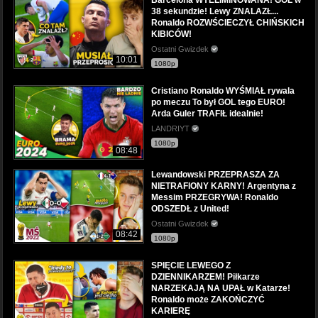
38 sekundzie! Lewy ZNALAZŁ...
Ronaldo ROZWŚCIECZYŁ CHIŃSKICH
KIBICÓW!
Ostatni Gwizdek
10:01
1080p
Cristiano Ronaldo WYŚMIAŁ rywala
po meczu To był GOL tego EURO!
Arda Guler TRAFIŁ idealnie!
LANDRIYT
1080p
08:48
Lewandowski PRZEPRASZA ZA
NIETRAFIONY KARNY! Argentyna z
Messim PRZEGRYWA! Ronaldo
ODSZEDŁ z United!
Ostatni Gwizdek
08:42
1080p
SPIĘCIE LEWEGO Z
DZIENNIKARZEM! Piłkarze
NARZEKAJĄ NA UPAŁ w Katarze!
Ronaldo może ZAKOŃCZYĆ
KARIERĘ