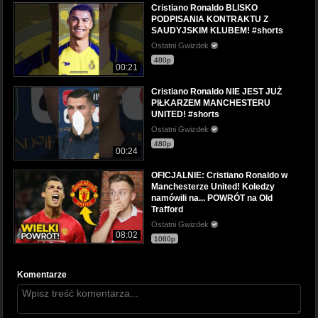
Cristiano Ronaldo BLISKO
PODPISANIA KONTRAKTU Z
SAUDYJSKIM KLUBEM! #shorts
Ostatni Gwizdek
480p
00:21
Cristiano Ronaldo NIE JEST JUŻ
PIŁKARZEM MANCHESTERU
UNITED! #shorts
Ostatni Gwizdek
480p
00:24
OFICJALNIE: Cristiano Ronaldo w
Manchesterze United! Koledzy
namówili na... POWRÓT na Old
Trafford
Ostatni Gwizdek
08:02
1080p
Komentarze