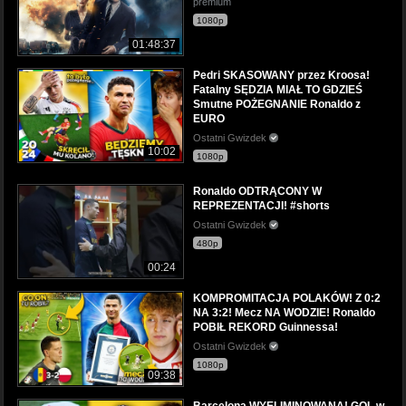
premium
1080p
01:48:37
Pedri SKASOWANY przez Kroosa!
Fatalny SĘDZIA MIAŁ TO GDZIEŚ
Smutne POŻEGNANIE Ronaldo z
EURO
Ostatni Gwizdek
10:02
1080p
Ronaldo ODTRĄCONY W
REPREZENTACJI! #shorts
Ostatni Gwizdek
480p
00:24
KOMPROMITACJA POLAKÓW! Z 0:2
NA 3:2! Mecz NA WODZIE! Ronaldo
POBIŁ REKORD Guinnessa!
Ostatni Gwizdek
1080p
09:38
Barcelona WYELIMINOWANA! GOL w