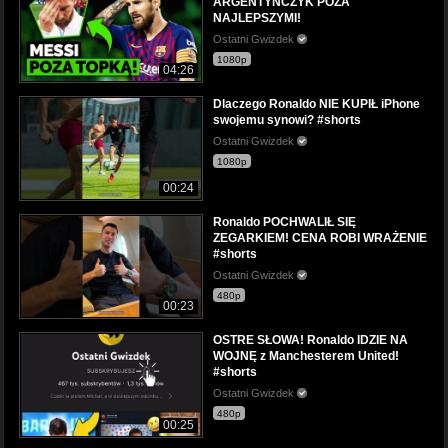
ARGENTYŃCZYK POZA
NAJLEPSZYMI!
Ostatni Gwizdek
1080p
04:26
Dlaczego Ronaldo NIE KUPIŁ iPhone
swojemu synowi? #shorts
Ostatni Gwizdek
1080p
00:24
Ronaldo POCHWALIŁ SIĘ
ZEGARKIEM! CENA ROBI WRAŻENIE
#shorts
Ostatni Gwizdek
480p
00:23
OSTRE SŁOWA! Ronaldo IDZIE NA
WOJNĘ z Manchesterem United!
#shorts
Ostatni Gwizdek
480p
00:25