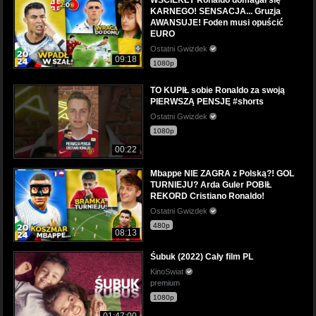
KARNEGO! SENSACJA... Gruzja
AWANSUJE! Foden musi opuścić
EURO
Ostatni Gwizdek
09:18
1080p
TO KUPIŁ sobie Ronaldo za swoją
PIERWSZĄ PENSJĘ #shorts
Ostatni Gwizdek
1080p
00:22
Mbappe NIE ZAGRA z Polską?! GOL
TURNIEJU? Arda Guler POBIŁ
REKORD Cristiano Ronaldo!
Ostatni Gwizdek
480p
08:13
Śubuk (2022) Cały film PL
KinoSwiat
premium
1080p