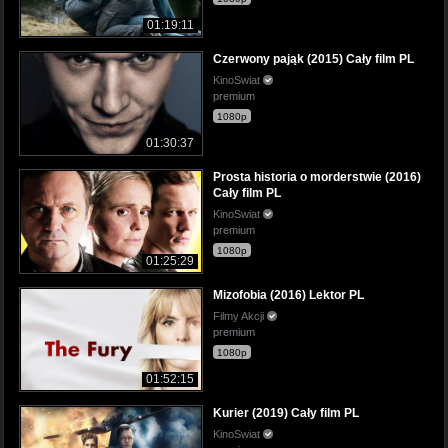
01:19:11
Czerwony pająk (2015) Cały film PL
KinoSwiat
premium
1080p
01:30:37
Prosta historia o morderstwie (2016)
Cały film PL
KinoSwiat
premium
1080p
01:25:29
Mizofobia (2016) Lektor PL
Filmy Akcji
premium
1080p
01:52:15
Kurier (2019) Cały film PL
KinoSwiat