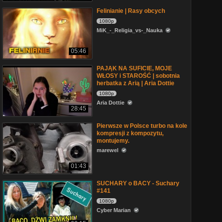
Felinianie | Rasy obcych
1080p
MiK_-_Religia_vs-_Nauka
05:46
PAJĄK NA SUFICIE, MOJE
WŁOSY i STAROŚĆ | sobotnia
herbatka z Arią | Aria Dottie
1080p
Aria Dottie
28:45
Pierwsze w Polsce turbo na kole
kompresji z kompozytu,
montujemy.
marewel
01:43
SUCHARY o BACY - Suchary
#141
1080p
Cyber Marian