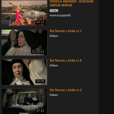
TERESA WERNER - KOCHAM
SWOJE MORZE
720p
mariuszgajda92
04:12
Św Teresa z Avila cz 1
KMare
01:00:01
Św Teresa z Avila cz 6
KMare
56:09
Św Teresa z Avila cz 2
KMare
57:41