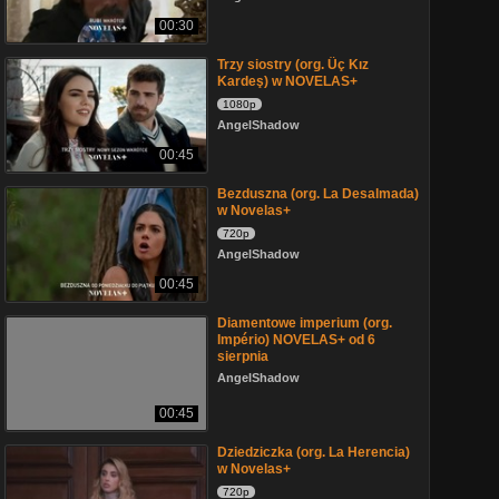
00:30
Trzy siostry (org. Üç Kız
Kardeş) w NOVELAS+
1080p
AngelShadow
00:45
Bezduszna (org. La Desalmada)
w Novelas+
720p
AngelShadow
00:45
Diamentowe imperium (org.
Império) NOVELAS+ od 6
sierpnia
AngelShadow
00:45
Dziedziczka (org. La Herencia)
w Novelas+
720p