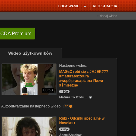
LOGOWANIE
REJESTRACJA
+ dodaj wideo
 CDA Premium
Wideo użytkowników
Następne wideo:
MASŁO robi się z JAJEK???
#maturatobzdura
#współpracapłatna #kowr
#śmieszne
00:58
480p
Matura To Bzdu...
Autoodtwarzanie następnego wideo
on
Rubi - Odcinki specjalne w
Novelas+
720p
AngelShadow