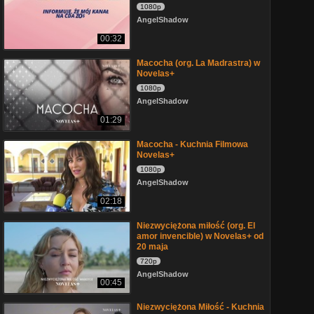
1080p
AngelShadow
00:32
Macocha (org. La Madrastra) w
Novelas+
1080p
AngelShadow
01:29
Macocha - Kuchnia Filmowa
Novelas+
1080p
AngelShadow
02:18
Niezwyciężona miłość (org. El
amor invencible) w Novelas+ od
20 maja
720p
AngelShadow
00:45
Niezwyciężona Miłość - Kuchnia