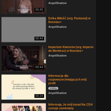
AngelShadow
00:45
Dzika Miłość (org. Pantanal) w
Novelas+
AngelShadow
00:44
Imperium Kłamstw (org. Imperio
de Mentiras) w Novelas+
AngelShadow
00:44
Informacja dla
rozpowszechniających mój
profil
1080p
AngelShadow
00:24
Informuję, że mój kanał Na CDA
zostaje zamknięty