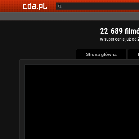
2
2
6
8
9
film
w super cenie już od 2
Strona główna