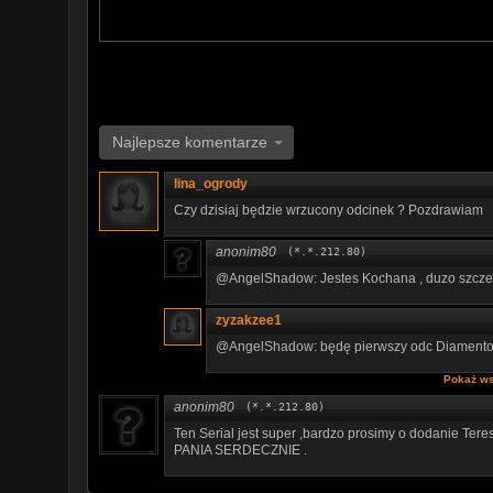
Najlepsze komentarze
lina_ogrody
Czy dzisiaj będzie wrzucony odcinek ? Pozdrawiam
anonim80
(*.*.212.80)
@AngelShadow: Jestes Kochana , duzo szczesci
zyzakzee1
@AngelShadow: będę pierwszy odc Diament
Pokaż ws
anonim80
(*.*.212.80)
Ten Serial jest super ,bardzo prosimy o dodanie Te
PANIA SERDECZNIE .