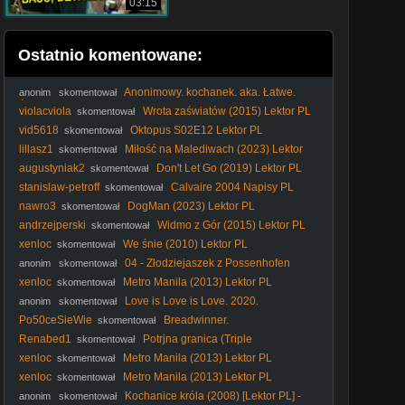
03:15
Ostatnio komentowane:
Anonimowy. kochanek. aka. Łatwe.
anonim
skomentował
Życie. 1949. Lektor.pl
violacviola
Wrota zaświatów (2015) Lektor PL
skomentował
vid5618
Oktopus S02E12 Lektor PL
skomentował
lillasz1
Miłość na Malediwach (2023) Lektor
skomentował
PL
augustyniak2
Don't Let Go (2019) Lektor PL
skomentował
stanislaw-petroff
Calvaire 2004 Napisy PL
skomentował
nawro3
DogMan (2023) Lektor PL
skomentował
andrzejperski
Widmo z Gór (2015) Lektor PL
skomentował
xenloc
We śnie (2010) Lektor PL
skomentował
04 - Złodziejaszek z Possenhofen
anonim
skomentował
xenloc
Metro Manila (2013) Lektor PL
skomentował
Love is Love is Love. 2020.
anonim
skomentował
Po50ceSieWie
Breadwinner.
skomentował
Renabed1
Potrjna granica (Triple
skomentował
Frontier2019) Lektor Pl 1080p.
xenloc
Metro Manila (2013) Lektor PL
skomentował
xenloc
Metro Manila (2013) Lektor PL
skomentował
Kochanice króla (2008) [Lektor PL] -
anonim
skomentował