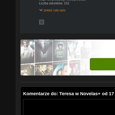
Liczba odcinków: 152
Wytwórnia: Televisa
pokaż cały opis
Obsada
Angelique Boyer, Sebastian Rulli, Aarón Díaz, Ana Bre
Landeta, Fernanda Castillo, Margarita Magaña, Felicia
Mariscal, Juan Carlos Colombo, Alejandro Ávila, Fabi
Opis
Teresa jest piękną i inteligentną młodą kobietą, zdes
której mieszka. Dziewczyna manipuluje otoczeniem, uci
odmienić swój los i awansować społecznie. Mimo iż rod
odebrała jak najlepszą edukację, wyrachowana i ambi
sukces, niekoniecznie uczciwą pracą. Planuje ucieczk
wykorzystując swoją urodę jako sposób na uzyskanie 
wielokrotnie wykorzystuje dobroć zakochanego w nie
krzywdzi osoby z najbliższego otoczenia, by uzyskać 
przyjdzie jej ponieść konsekwencje swoich czynów
Emisja od poniedziałku do piątku o godz. 18:00 w Nov
Komentarze do: Teresa w Novelas+ od 17