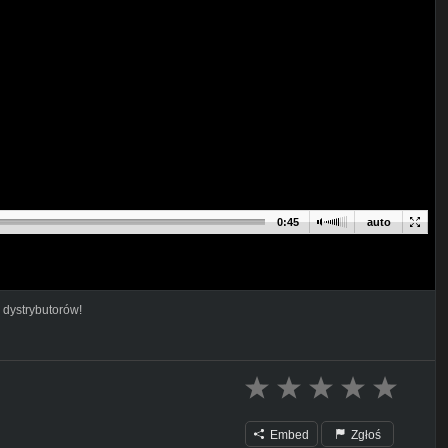
0:45
auto
 dystrybutorów!
Embed
Zgłoś