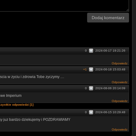
Dodaj komentarz
0
2024-06-17 19:21:26
Odpowiedz
+1
2024-06-18 15:03:48
a w zyciu i zdrowia Tobe zyczymy ....
Odpowiedz
0
2024-08-06 20:14:09
owe Imperium
Odpowiedz
zystkie odpowiedzi [1]
0
2024-06-15 10:29:48
resy juz bardzo dziekujemy i POZDRAWIAMY
Odpowiedz