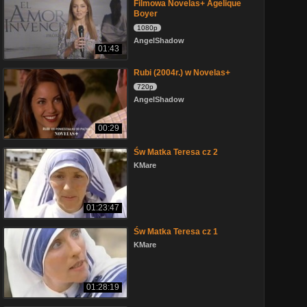
Filmowa Novelas+ Agelique
Boyer
1080p
AngelShadow
01:43
Rubi (2004r.) w Novelas+
720p
AngelShadow
00:29
Św Matka Teresa cz 2
KMare
01:23:47
Św Matka Teresa cz 1
KMare
01:28:19