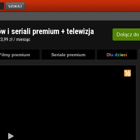
ów i seriali premium + telewizja
Dołącz
do
3,99 zł / miesiąc
Filmy premium
Seriale premium
Dla dzieci