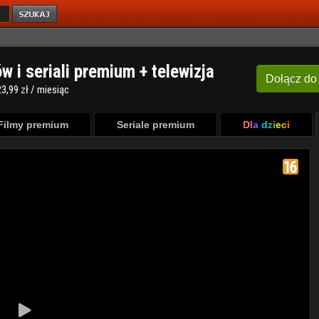
ów i seriali premium + telewizja
Dołącz
do
3,99 zł / miesiąc
Filmy premium
Seriale premium
Dla dzieci