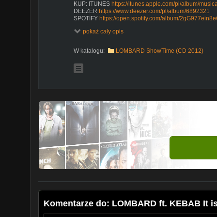
KUP: ITUNES
https://itunes.apple.com/pl/album/mus
DEEZER
https://www.deezer.com/pl/album/6892321
SPOTIFY
https://open.spotify.com/album/2gG977ei
pokaż cały opis
W katalogu:
LOMBARD ShowTime (CD 2012)
Komentarze do: LOMBARD ft. KEBAB It i