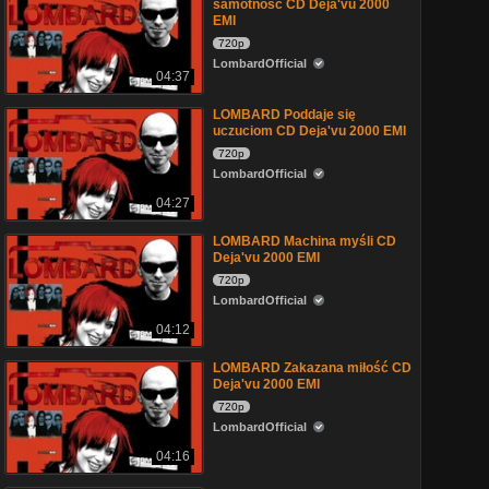
samotność CD Deja'vu 2000
EMI
720p
LombardOfficial
04:37
LOMBARD Poddaje się
uczuciom CD Deja'vu 2000 EMI
720p
LombardOfficial
04:27
LOMBARD Machina myśli CD
Deja'vu 2000 EMI
720p
LombardOfficial
04:12
LOMBARD Zakazana miłość CD
Deja'vu 2000 EMI
720p
LombardOfficial
04:16