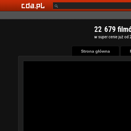
2
2
6
7
9
film
w super cenie już od 2
Strona główna