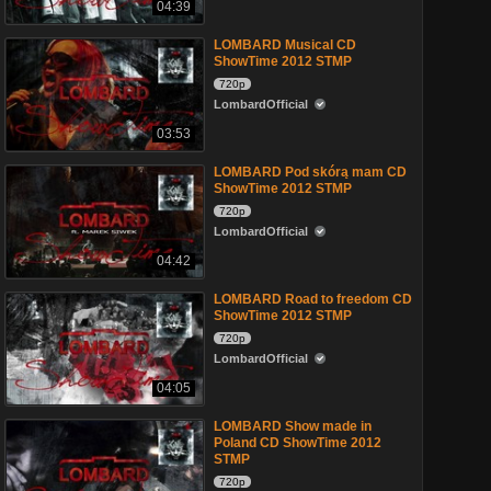
04:39
LOMBARD Musical CD
ShowTime 2012 STMP
720p
LombardOfficial
03:53
LOMBARD Pod skórą mam CD
ShowTime 2012 STMP
720p
LombardOfficial
04:42
LOMBARD Road to freedom CD
ShowTime 2012 STMP
720p
LombardOfficial
04:05
LOMBARD Show made in
Poland CD ShowTime 2012
STMP
720p