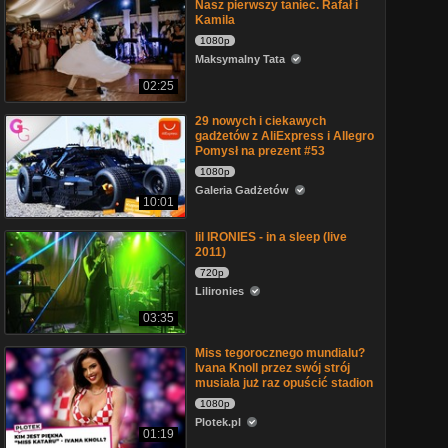
Nasz pierwszy taniec. Rafał i
Kamila
1080p
Maksymalny Tata
02:25
29 nowych i ciekawych
gadżetów z AliExpress i Allegro
Pomysł na prezent #53
1080p
Galeria Gadżetów
10:01
lil IRONIES - in a sleep (live
2011)
720p
Lilironies
03:35
Miss tegorocznego mundialu?
Ivana Knoll przez swój strój
musiała już raz opuścić stadion
1080p
Plotek.pl
01:19