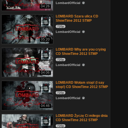
LombardOfficial
04:26
LOMBARD Szara ulica CD
ShowTime 2012 STMP
720p
LombardOfficial
05:20
LOMBARD Why are you crying
CD ShowTime 2012 STMP
720p
LombardOfficial
04:06
LOMBARD Wołam stop! (I say
stop!) CD ShowTime 2012 STMP
720p
LombardOfficial
04:46
LOMBARD Życzę Ci miłego dnia
CD ShowTime 2012 STMP
720p