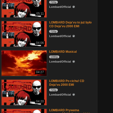
720p
LombardOfficial
05:11
LOMBARD Deja'vu to już było
CD Deja'vu 2000 EMI
720p
LombardOfficial
04:06
LOMBARD Musical
1080p
LombardOfficial
04:27
LOMBARD Po cichu! CD
Deja'vu 2000 EMI
720p
LombardOfficial
04:20
LOMBARD Prywatna