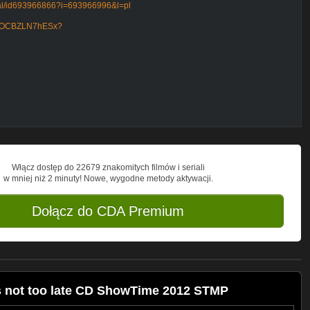
ical/id693966866?i=693966996&l=pl
n8eOCBZLN7hESx?
Włącz dostęp do 22679 znakomitych filmów i seriali
w mniej niż 2 minuty! Nowe, wygodne metody aktywacji.
Dołącz do CDA Premium
s not too late CD ShowTime 2012 STMP