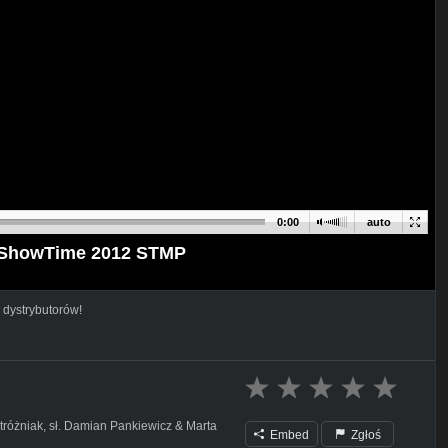
0:00
auto
D ShowTime 2012 STMP
 dystrybutorów!
tróżniak, sł. Damian Pankiewicz & Marta
Embed
Zgłoś