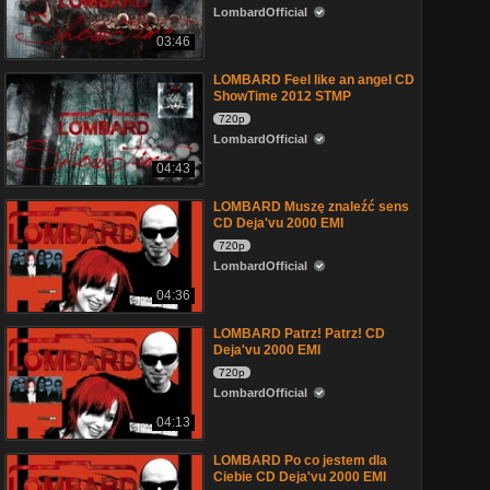
LombardOfficial
03:46
LOMBARD Feel like an angel CD
ShowTime 2012 STMP
720p
LombardOfficial
04:43
LOMBARD Muszę znaleźć sens
CD Deja'vu 2000 EMI
720p
LombardOfficial
04:36
LOMBARD Patrz! Patrz! CD
Deja'vu 2000 EMI
720p
LombardOfficial
04:13
LOMBARD Po co jestem dla
Ciebie CD Deja'vu 2000 EMI