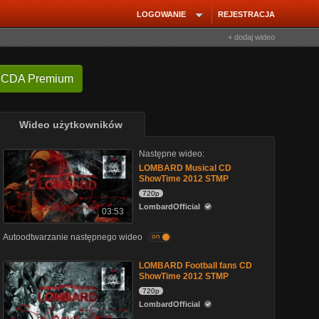
LOGOWANIE
REJESTRACJA
+ dodaj wideo
 CDA Premium
Wideo użytkowników
Następne wideo:
LOMBARD Musical CD
ShowTime 2012 STMP
720p
LombardOfficial
03:53
Autoodtwarzanie następnego wideo
on
LOMBARD Football fans CD
ShowTime 2012 STMP
720p
LombardOfficial