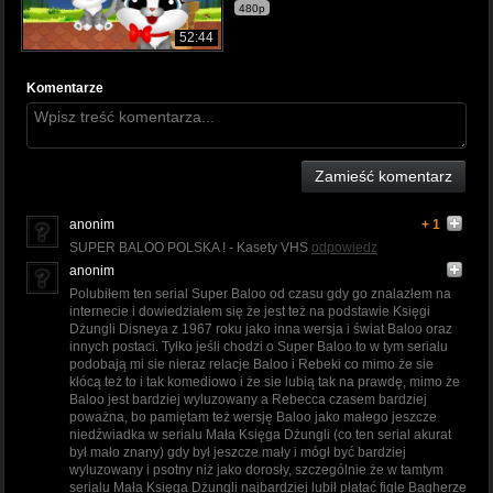
480p
52:44
Komentarze
Zamieść komentarz
anonim
+ 1
SUPER BALOO POLSKA ! - Kasety VHS
odpowiedz
anonim
Polubiłem ten serial Super Baloo od czasu gdy go znalazłem na
internecie i dowiedziałem się że jest też na podstawie Księgi
Dżungli Disneya z 1967 roku jako inna wersja i świat Baloo oraz
innych postaci. Tylko jeśli chodzi o Super Baloo to w tym serialu
podobają mi sie nieraz relacje Baloo i Rebeki co mimo że sie
kłócą też to i tak komediowo i że sie lubią tak na prawdę, mimo że
Baloo jest bardziej wyluzowany a Rebecca czasem bardziej
poważna, bo pamiętam też wersję Baloo jako małego jeszcze
niedźwiadka w serialu Mała Księga Dżungli (co ten serial akurat
był mało znany) gdy był jeszcze mały i mógł być bardziej
wyluzowany i psotny niż jako dorosły, szczególnie że w tamtym
serialu Mała Księga Dżungli najbardziej lubił płatać figle Bagherze