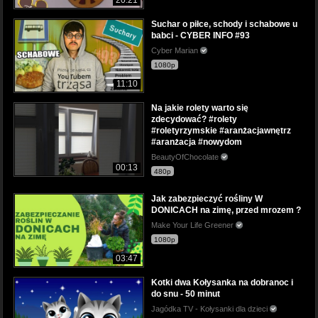
Suchar o piłce, schody i schabowe u
babci - CYBER INFO #93
Cyber Marian
1080p
11:10
Na jakie rolety warto się
zdecydować? #rolety
#roletyrzymskie #aranżacjawnętrz
#aranżacja #nowydom
BeautyOfChocolate
00:13
480p
Jak zabezpieczyć rośliny W
DONICACH na zimę, przed mrozem ?
Make Your Life Greener
1080p
03:47
Kotki dwa Kołysanka na dobranoc i
do snu - 50 minut
Jagódka TV - Kołysanki dla dzieci