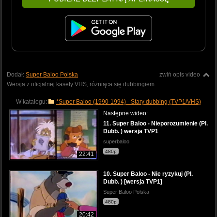
Dodał:
Super Baloo Polska
zwiń opis video
Wersja z oficjalnej kasety VHS, różniąca się dubbingiem.
W katalogu:
*Super Baloo (1990-1994) - Stary dubbing (TVP1/VHS)
Następne wideo:
11. Super Baloo - Nieporozumienie (Pl.
Dubb. ) wersja TVP1
superbaloo
480p
22:41
10. Super Baloo - Nie ryzykuj (Pl.
Dubb. ) [wersja TVP1]
Super Baloo Polska
480p
20:42