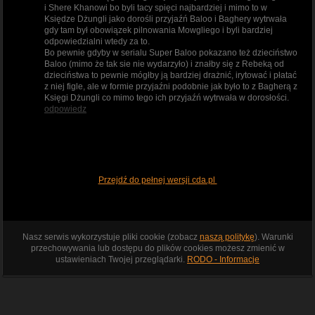
i Shere Khanowi bo byli tacy spięci najbardziej i mimo to w
Księdze Dżungli jako dorośli przyjaźń Baloo i Baghery wytrwała
gdy tam był obowiązek pilnowania Mowgliego i byli bardziej
odpowiedzialni wtedy za to.
Bo pewnie gdyby w serialu Super Baloo pokazano też dzieciństwo
Baloo (mimo że tak sie nie wydarzyło) i znałby się z Rebeką od
dzieciństwa to pewnie mógłby ją bardziej drażnić, irytować i płatać
z niej figle, ale w formie przyjaźni podobnie jak było to z Bagherą z
Księgi Dżungli co mimo tego ich przyjaźń wytrwała w dorosłości.
odpowiedz
Przejdź do pełnej wersji cda.pl
Nasz serwis wykorzystuje pliki cookie (zobacz
naszą politykę
). Warunki
przechowywania lub dostępu do plików cookies możesz zmienić w
ustawieniach Twojej przeglądarki.
RODO - Informacje