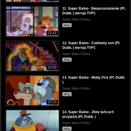
11. Super Baloo - Nieporozumienie (Pl.
Dubb. ) wersja TVP1
Super Baloo Polska
480p
22:41
12. Super Baloo - Cudowny sen (Pl.
Dubb. ) wersja TVP1
Super Baloo Polska
480p
20:55
13. Super Baloo - Moby Fick (Pl. Dubb.
)
Super Baloo Polska
480p
20:25
14. Super Baloo - Złoty łańcuch
przyjaźni (Pl. Dubb. )
Super Baloo Polska
480p