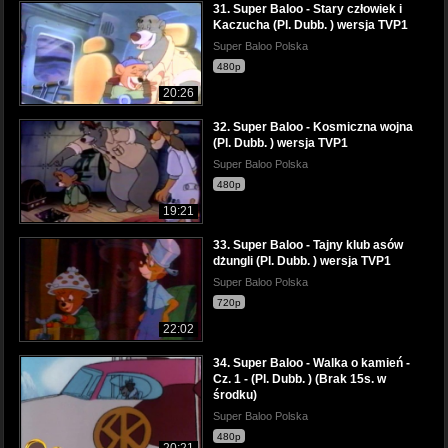
31. Super Baloo - Stary człowiek i
Kaczucha (Pl. Dubb. ) wersja TVP1
Super Baloo Polska
480p
20:26
32. Super Baloo - Kosmiczna wojna
(Pl. Dubb. ) wersja TVP1
Super Baloo Polska
480p
19:21
33. Super Baloo - Tajny klub asów
dżungli (Pl. Dubb. ) wersja TVP1
Super Baloo Polska
720p
22:02
34. Super Baloo - Walka o kamień -
Cz. 1 - (Pl. Dubb. ) (Brak 15s. w
środku)
Super Baloo Polska
480p
20:21