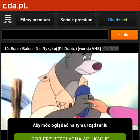
Filmy premium
Seriale premium
Dla dzieci
MENU
szukaj
10. Super Baloo - Nie Ryzykuj (Pl. Dubb. ) [wersja VHS]
00:20:24
Aby móc oglądać na tym urządzeniu
POBIERZ BEZPŁATNĄ APLIKACJĘ