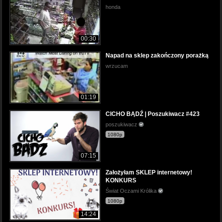
honda
00:30
Napad na sklep zakończony porażką
wrzucam
01:19
CICHO BĄDŹ | Poszukiwacz #423
poszukiwacz
1080p
07:15
Założyłam SKLEP internetowy!
KONKURS
Świat Oczami Królika
1080p
14:24