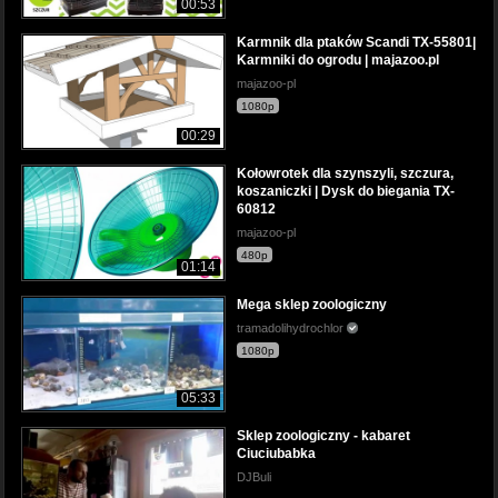
00:53
Karmnik dla ptaków Scandi TX-55801|
Karmniki do ogrodu | majazoo.pl
majazoo-pl
1080p
00:29
Kołowrotek dla szynszyli, szczura,
koszaniczki | Dysk do biegania TX-
60812
majazoo-pl
480p
01:14
Mega sklep zoologiczny
tramadolihydrochlor
1080p
05:33
Sklep zoologiczny - kabaret
Ciuciubabka
DJBuli