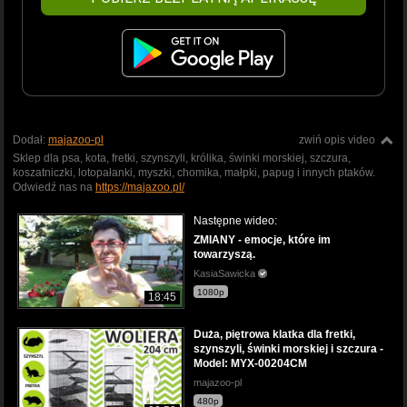
Dodał:
majazoo-pl
zwiń opis video
Sklep dla psa, kota, fretki, szynszyli, królika, świnki morskiej, szczura,
koszatniczki, lotopałanki, myszki, chomika, małpki, papug i innych ptaków.
Odwiedź nas na
https://majazoo.pl/
Następne wideo:
ZMIANY - emocje, które im
towarzyszą.
KasiaSawicka
1080p
18:45
Duża, piętrowa klatka dla fretki,
szynszyli, świnki morskiej i szczura -
Model: MYX-00204CM
majazoo-pl
480p