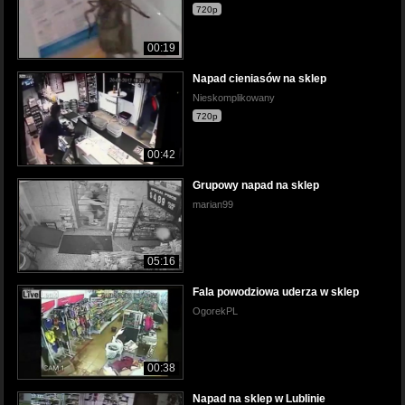
720p
00:19
Napad cieniasów na sklep
Nieskomplikowany
720p
00:42
Grupowy napad na sklep
marian99
05:16
Fala powodziowa uderza w sklep
OgorekPL
00:38
Napad na sklep w Lublinie