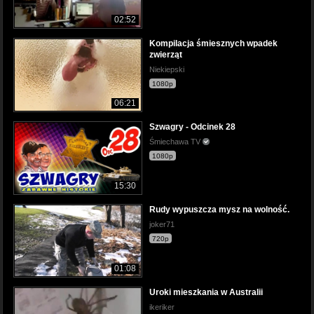
02:52
Kompilacja śmiesznych wpadek
zwierząt
Niekiepski
1080p
06:21
Szwagry - Odcinek 28
Śmiechawa TV
1080p
15:30
Rudy wypuszcza mysz na wolność.
joker71
720p
01:08
Uroki mieszkania w Australii
ikeriker