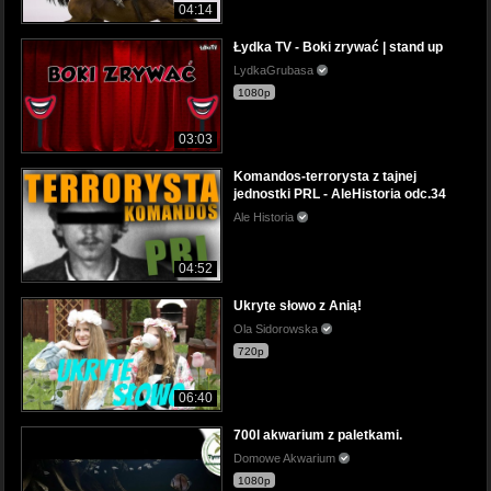
04:14
Łydka TV - Boki zrywać | stand up
LydkaGrubasa
1080p
03:03
Komandos-terrorysta z tajnej
jednostki PRL - AleHistoria odc.34
Ale Historia
04:52
Ukryte słowo z Anią!
Ola Sidorowska
720p
06:40
700l akwarium z paletkami.
Domowe Akwarium
1080p