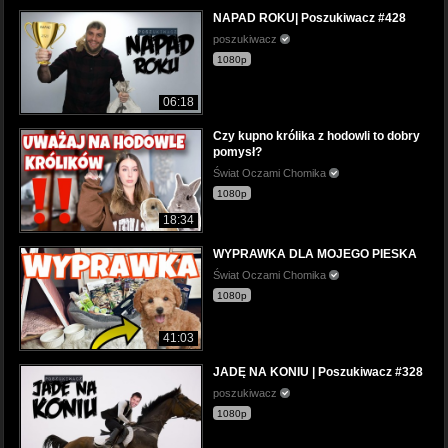
NAPAD ROKU| Poszukiwacz #428
poszukiwacz
1080p
06:18
Czy kupno królika z hodowli to dobry
pomysł?
Świat Oczami Chomika
1080p
18:34
WYPRAWKA DLA MOJEGO PIESKA
Świat Oczami Chomika
1080p
41:03
JADĘ NA KONIU | Poszukiwacz #328
poszukiwacz
1080p