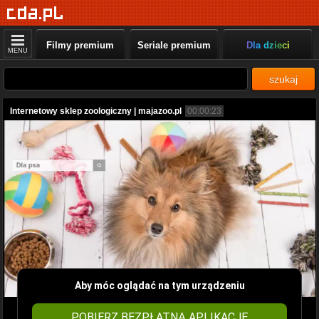
Filmy premium
Seriale premium
Dla dzieci
MENU
szukaj
Internetowy sklep zoologiczny | majazoo.pl
00:00:23
Aby móc oglądać na tym urządzeniu
POBIERZ BEZPŁATNĄ APLIKACJĘ