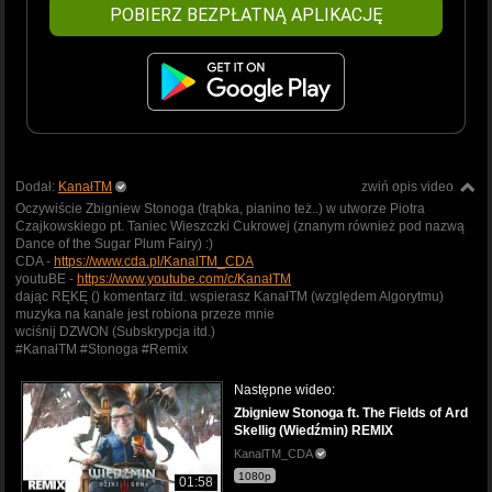
POBIERZ BEZPŁATNĄ APLIKACJĘ
Dodał:
KanałTM
zwiń opis video
Oczywiście Zbigniew Stonoga (trąbka, pianino też..) w utworze Piotra
Czajkowskiego pt. Taniec Wieszczki Cukrowej (znanym również pod nazwą
Dance of the Sugar Plum Fairy) :)
CDA -
https://www.cda.pl/KanalTM_CDA
youtuBE -
https://www.youtube.com/c/KanałTM
dając RĘKĘ () komentarz itd. wspierasz KanałTM (względem Algorytmu)
muzyka na kanale jest robiona przeze mnie
wciśnij DZWON (Subskrypcja itd.)
#KanałTM #Stonoga #Remix
Następne wideo:
Zbigniew Stonoga ft. The Fields of Ard
Skellig (Wiedźmin) REMIX
KanalTM_CDA
1080p
01:58