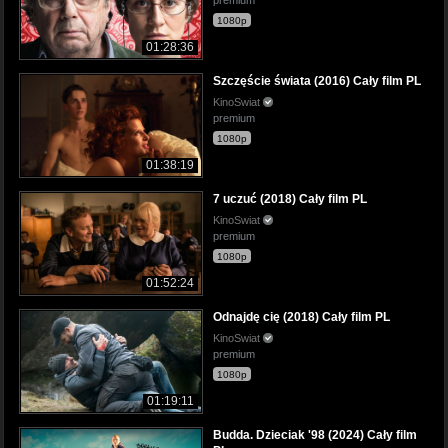
1080p
01:28:36
Szczęście świata (2016) Cały film PL
KinoSwiat
premium
1080p
01:38:19
7 uczuć (2018) Cały film PL
KinoSwiat
premium
1080p
01:52:24
Odnajdę cię (2018) Cały film PL
KinoSwiat
premium
1080p
01:19:11
Budda. Dzieciak '98 (2024) Cały film