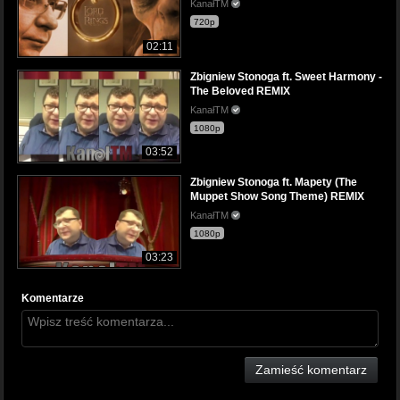
KanałTM
720p
02:11
Zbigniew Stonoga ft. Sweet Harmony -
The Beloved REMIX
KanałTM
1080p
03:52
Zbigniew Stonoga ft. Mapety (The
Muppet Show Song Theme) REMIX
KanałTM
1080p
03:23
Komentarze
Zamieść komentarz