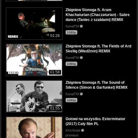
Zbigniew Stonoga ft. Aram
Khachaturian (Chaczaturian) - Sabre
dance (Taniec z szablami) REMIX
KanałTM
1080p
01:26
Zbigniew Stonoga ft. The Fields of Ard
Skellig (Wiedźmin) REMIX
KanałTM
1080p
01:58
Zbigniew Stonoga ft. The Sound of
Silence (Simon & Garfunkel) REMIX
KanałTM
1080p
01:55
Gotowi na wszystko. Exterminator
(2017) Cały film PL
KinoSwiat
premium