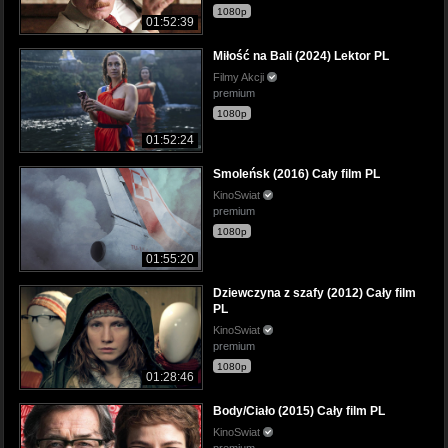
1080p
01:52:39
Miłość na Bali (2024) Lektor PL
Filmy Akcji
premium
1080p
01:52:24
Smoleńsk (2016) Cały film PL
KinoSwiat
premium
1080p
01:55:20
Dziewczyna z szafy (2012) Cały film
PL
KinoSwiat
premium
1080p
01:28:46
Body/Ciało (2015) Cały film PL
KinoSwiat
premium