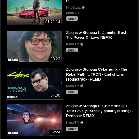
PL
KinoSwiat
premium
1080p
01:21:14
Zbigniew Stonoga ft. Jennifer Rush -
The Power Of Love REMIX
KanałTM
1080p
03:22
Zbigniew Stonoga Cyberpunk - The
Rebel Path ft. TRON - End of Line
(soundtrack) REMIX
KanałTM
1080p
04:00
Zbigniew Stonoga ft. Come and get
Your Love (Strażnicy galaktyki song) -
Redbone REMIX
KanałTM
1080p
02:24