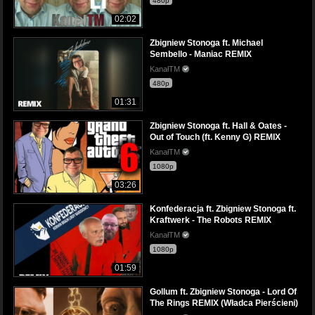
480p
02:02
Zbigniew Stonoga ft. Michael
Sembello - Maniac REMIX
KanałTM
480p
01:31
Zbigniew Stonoga ft. Hall & Oates -
Out of Touch (ft. Kenny G) REMIX
KanałTM
1080p
03:26
Konfederacja ft. Zbigniew Stonoga ft.
Kraftwerk - The Robots REMIX
KanałTM
1080p
01:59
Gollum ft. Zbigniew Stonoga - Lord Of
The Rings REMIX (Władca Pierścieni)