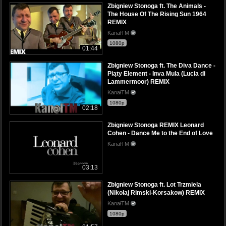
Zbigniew Stonoga ft. The Animals -
The House Of The Rising Sun 1964
REMIX
KanałTM
1080p
01:44
Zbigniew Stonoga ft. The Diva Dance -
Piąty Element - Inva Mula (Lucia di
Lammermoor) REMIX
KanałTM
1080p
02:18
Zbigniew Stonoga REMIX Leonard
Cohen - Dance Me to the End of Love
KanałTM
03:13
Zbigniew Stonoga ft. Lot Trzmiela
(Nikołaj Rimski-Korsakow) REMIX
KanałTM
1080p