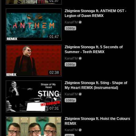
01:57
Zbigniew Stonoga ft. ANTHEM OST -
Legion of Dawn REMIX
KanałTM
1080p
01:47
Zbigniew Stonoga ft. 5 Seconds of
Summer - Teeth REMIX
KanałTM
1080p
02:38
Zbigniew Stonoga ft. Sting - Shape of
My Heart REMIX (Instrumental)
KanałTM
1080p
07:31
Zbigniew Stonoga ft. Hoist the Colours
REMIX
KanałTM