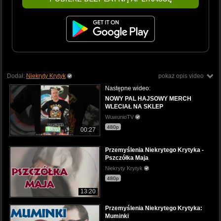
Dodał:
Niekryty Krytyk
pokaż opis video
Następne wideo:
NOWY PAL HAJSOWY MERCH
WLECIAŁ NA SKLEP
WuwunioTV
480p
00:27
Przemyślenia Niekrytego Krytyka -
Pszczółka Maja
Niekryty Krytyk
480p
13:20
Przemyślenia Niekrytego Krytyka:
Muminki