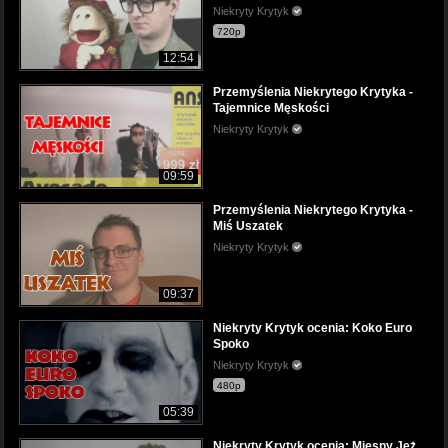
Niekryty Krytyk
720p
12:54
Przemyślenia Niekrytego Krytyka -
Tajemnice Męskości
Niekryty Krytyk
09:59
Przemyślenia Niekrytego Krytyka -
Miś Uszatek
Niekryty Krytyk
09:37
Niekryty Krytyk ocenia: Koko Euro
Spoko
Niekryty Krytyk
480p
05:39
Niekryty Krytyk ocenia: Mięsny Jeż