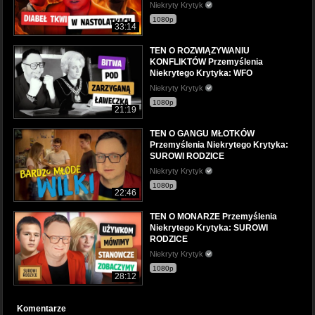
Niekryty Krytyk
1080p
33:14
TEN O ROZWIĄZYWANIU
KONFLIKTÓW Przemyślenia
Niekrytego Krytyka: WFO
Niekryty Krytyk
1080p
21:19
TEN O GANGU MŁOTKÓW
Przemyślenia Niekrytego Krytyka:
SUROWI RODZICE
Niekryty Krytyk
1080p
22:46
TEN O MONARZE Przemyślenia
Niekrytego Krytyka: SUROWI
RODZICE
Niekryty Krytyk
1080p
28:12
Komentarze