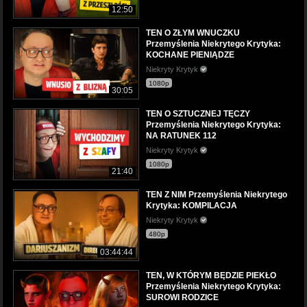
12:50
TEN O ZŁYM WNUCZKU
Przemyślenia Niekrytego Krytyka:
KOCHANE PIENIĄDZE
Niekryty Krytyk
1080p
30:05
TEN O SZTUCZNEJ TĘCZY
Przemyślenia Niekrytego Krytyka:
NA RATUNEK 112
Niekryty Krytyk
1080p
21:40
TEN Z NIM Przemyślenia Niekrytego
Krytyka: KOMPILACJA
Niekryty Krytyk
480p
03:44:44
TEN, W KTÓRYM BĘDZIE PIEKŁO
Przemyślenia Niekrytego Krytyka:
SUROWI RODZICE