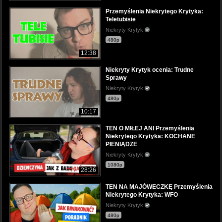
Przemyślenia Niekrytego Krytyka:
Teletubisie
Niekryty Krytyk
480p
12:38
Niekryty Krytyk ocenia: Trudne
Sprawy
Niekryty Krytyk
480p
10:17
TEN O MIŁEJ ANI Przemyślenia
Niekrytego Krytyka: KOCHANE
PIENIĄDZE
Niekryty Krytyk
1080p
28:26
TEN NA MAJÓWECZKĘ Przemyślenia
Niekrytego Krytyka: WFO
Niekryty Krytyk
480p