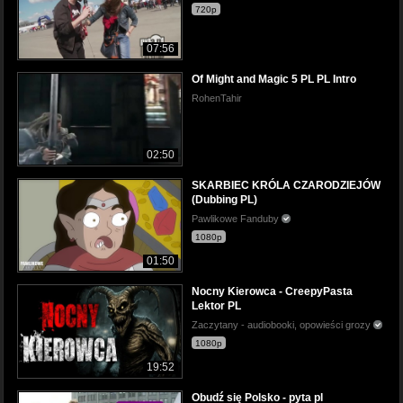
720p
07:56
Of Might and Magic 5 PL PL Intro
RohenTahir
02:50
SKARBIEC KRÓLA CZARODZIEJÓW
(Dubbing PL)
Pawlikowe Fanduby
1080p
01:50
Nocny Kierowca - CreepyPasta
Lektor PL
Zaczytany - audiobooki, opowieści grozy
1080p
19:52
Obudź się Polsko - pyta pl