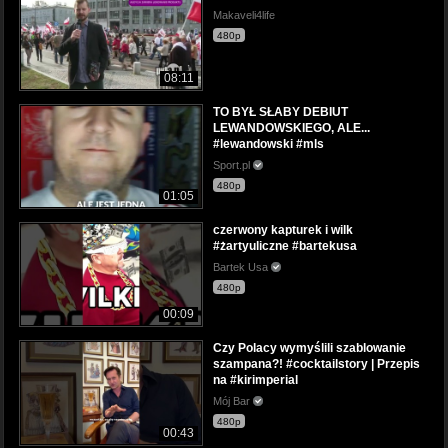
Makaveli4life
480p
08:11
TO BYŁ SŁABY DEBIUT
LEWANDOWSKIEGO, ALE...
#lewandowski #mls
Sport.pl
480p
01:05
czerwony kapturek i wilk
#żartyuliczne #bartekusa
Bartek Usa
480p
00:09
Czy Polacy wymyślili szablowanie
szampana?! #cocktailstory | Przepis
na #kirimperial
Mój Bar
480p
00:43