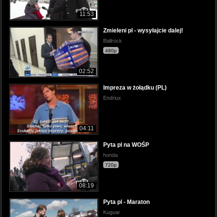
11:53
Zmieleni pl - wysyłajcie dalej!
Ballrock
480p
02:52
Impreza w żołądku (PL)
Endriux
04:11
Pyta pl na WOŚP
honda
720p
08:19
Pyta pl - Maraton
Kuguar