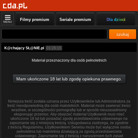
Filmy premium
Seriale premium
Dla dzieci
MENU
szukaj
K@chający SŁ@NIE.pl
01:26:15
Materiał przeznaczony dla osób pełnoletnich
Mam ukończone 18 lat lub zgodę opiekuna prawnego.
Niniejsza treść została uznana przez Użytkowników lub Administratora za
treść nieodpowiednią dla osób małoletnich. Materiał może zawierać treści
wrażliwe, w szczególności pornografię lub w sposób nieuzasadniony
eksponując przemoc. Aby obejrzeć materiał Użytkownik musi mieć
ukończone 18 lat lub posiadać zgodę przedstawiciela ustawowego na
zapoznanie się z niniejszą treścią. Usługodawca zastrzega, że zgodnie
z treścią Regulaminu, Użytkownikiem Serwisu może być wyłącznie osoba
pełnoletnia lub małoletnia działającą za zgodą przedstawiciela
ustawowego. Zapoznanie się z treścią z naruszeniem tych zasad