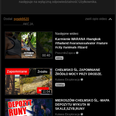
następuje na wyłączną odpowiedzialność Użytkownika.
Dodał:
sysek6620
zwiń opis video
.........................AKCJA.
Następne wideo:
Karmienie WARANA #bangkok
#thailand #varanussalvator #nature
#city #animals #lizard
PtasznikiZajaca
00:40
480p
CHEŁMSKO ŚL. ZAPOMNIANE
ŹRÓDŁO MOCY PRZY DRODZE.
Kulawa Eksploracja
1080p
11:04
MIEROSZÓW-CHEŁMSKO ŚL. -MAPA
DEPOZYTU WYKUTA W
SKALE,SZYB,RUNY
Kulawa Eksploracja