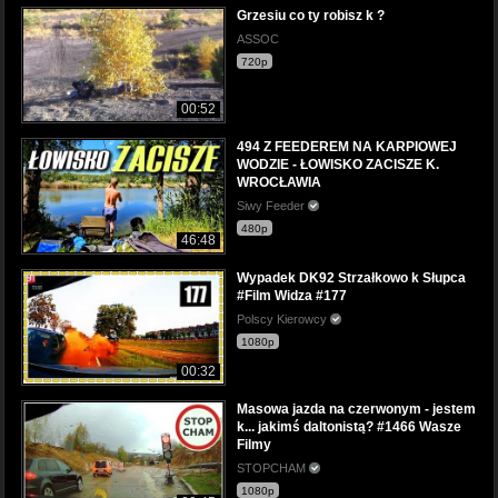
Grzesiu co ty robisz k ?
ASSOC
720p
00:52
494 Z FEEDEREM NA KARPIOWEJ
WODZIE - ŁOWISKO ZACISZE K.
WROCŁAWIA
Siwy Feeder
480p
46:48
Wypadek DK92 Strzałkowo k Słupca
#Film Widza #177
Polscy Kierowcy
1080p
00:32
Masowa jazda na czerwonym - jestem
k... jakimś daltonistą? #1466 Wasze
Filmy
STOPCHAM
1080p