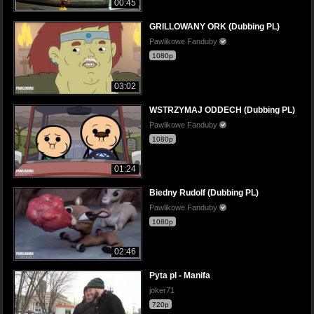
00:45
GRILLOWANY ORK (Dubbing PL)
Pawlikowe Fanduby
1080p
03:02
WSTRZYMAJ ODDECH (Dubbing PL)
Pawlikowe Fanduby
1080p
01:24
Biedny Rudolf (Dubbing PL)
Pawlikowe Fanduby
1080p
02:46
Pyta pl - Manifa
joker71
720p