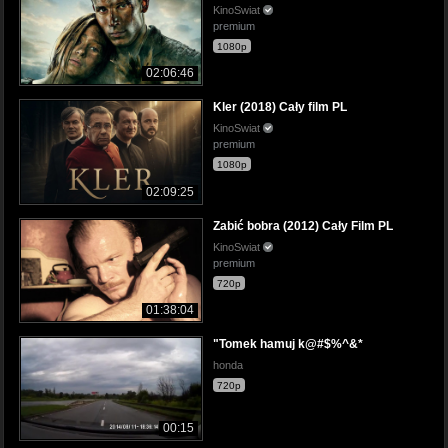
KinoSwiat
premium
1080p
02:06:46
Kler (2018) Cały film PL
KinoSwiat
premium
1080p
02:09:25
Zabić bobra (2012) Cały Film PL
KinoSwiat
premium
720p
01:38:04
"Tomek hamuj k@#$%^&*
honda
720p
00:15