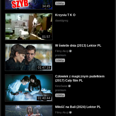
1080p
34:45
Krzysiu T K O
dawidgreg
01:57
W świetle dnia (2013) Lektor PL
Filmy Akcji
premium
1080p
01:47:19
Człowiek z magicznym pudełkiem
(2017) Cały film PL
KinoSwiat
premium
1080p
01:40:44
Miłość na Bali (2024) Lektor PL
Filmy Akcji