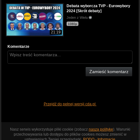
Debata wyborcza TVP - Eurowybory
2024 [Skrót debaty]
Jeden z Wielu
1080p
21:19
Komentarze
Zamieść komentarz
Przejdź do pełnej wersji cda.pl
Nasz serwis wykorzystuje pliki cookie (zobacz
naszą politykę
). Warunki
przechowywania lub dostępu do plików cookies możesz zmienić w
ustawieniach Twojej przeglądarki.
RODO - Informacje