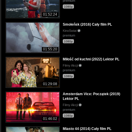
premium
1080p
01:52:24
Smoleńsk (2016) Cały film PL
KinoSwiat
premium
1080p
01:55:20
Miłość od kuchni (2022) Lektor PL
Filmy Akcji
premium
1080p
01:29:08
Amsterdam Vice: Początek (2019)
Lektor PL
Filmy Akcji
premium
1080p
01:46:02
Miasto 44 (2014) Cały film PL