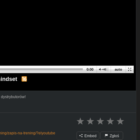
0:00
auto
indset
 dystrybutorów!
rening/zapis-na-trening/?elyoutube
Embed
Zgłoś