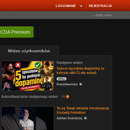
LOGOWANIE
REJESTRACJA
+ dodaj wideo
 CDA Premium
Wideo użytkowników
Następne wideo:
Sekret wysokiej dopaminy (o
którym nikt Ci nie mówi)
480p
KasiaSawicka
24:29
Autoodtwarzanie następnego wideo
on
To są Twoje aktywa #motywacja
#rozwój #mindset
Adrian Kołodziej