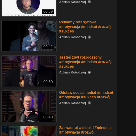
Adrian Kołodziej
00:59
Reklamy retargetowe
#motywacja #mindset #rozwój
#sukces
Adrian Kołodziej
00:42
Jesteś zbyt rozproszony
#motywacja #mindset #rozwój
#sukces
Adrian Kołodziej
00:59
Odstaw social media! #mindset
#motywacja #sukces #rozwój
Adrian Kołodziej
00:48
Zainwestuj w siebie! #mindset
#motywacja #rozwój