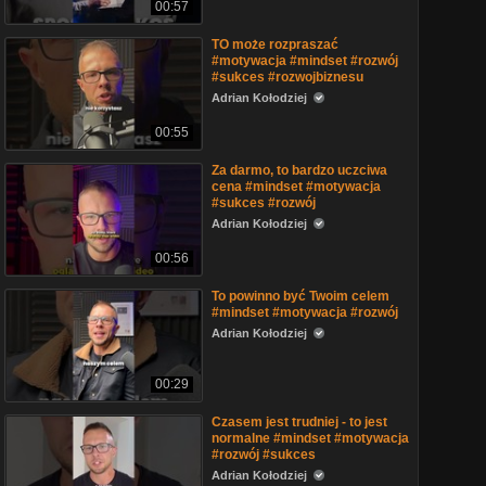
00:57
TO może rozpraszać
#motywacja #mindset #rozwój
#sukces #rozwojbiznesu
Adrian Kołodziej
00:55
Za darmo, to bardzo uczciwa
cena #mindset #motywacja
#sukces #rozwój
Adrian Kołodziej
00:56
To powinno być Twoim celem
#mindset #motywacja #rozwój
Adrian Kołodziej
00:29
Czasem jest trudniej - to jest
normalne #mindset #motywacja
#rozwój #sukces
Adrian Kołodziej