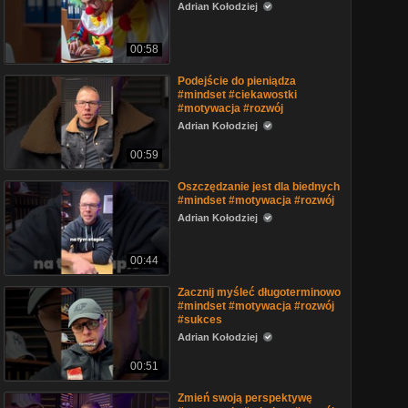
Adrian Kołodziej
00:58
Podejście do pieniądza
#mindset #ciekawostki
#motywacja #rozwój
Adrian Kołodziej
00:59
Oszczędzanie jest dla biednych
#mindset #motywacja #rozwój
Adrian Kołodziej
00:44
Zacznij myśleć długoterminowo
#mindset #motywacja #rozwój
#sukces
Adrian Kołodziej
00:51
Zmień swoją perspektywę