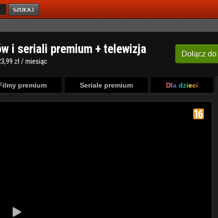
ów i seriali premium + telewizja
Dołącz
do
3,99 zł / miesiąc
Filmy premium
Seriale premium
Dla dzieci