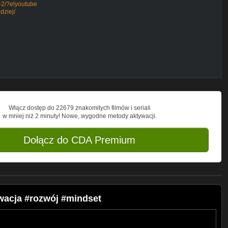
y-2/?elyoutube
dziej/
Włącz dostęp do 22679 znakomitych filmów i seriali
w mniej niż 2 minuty! Nowe, wygodne metody aktywacji.
Dołącz do CDA Premium
wacja #rozwój #mindset