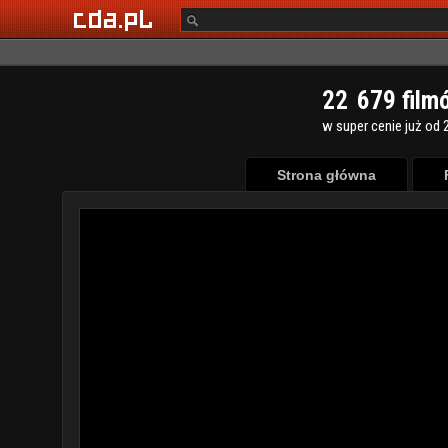
2
2
6
7
9
film
w super cenie już od 2
Strona główna