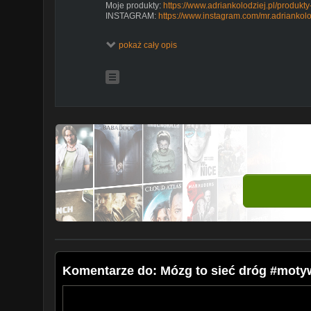
Moje produkty:
https://www.adriankolodziej.pl/produkt
INSTAGRAM:
https://www.instagram.com/mr.adriankolo
pokaż cały opis
Komentarze do: Mózg to sieć dróg #moty