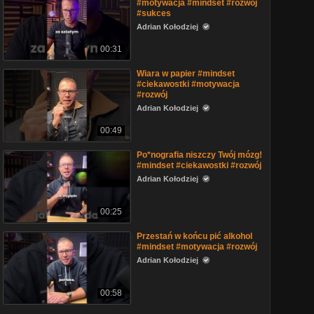
#motywacja #mindset #rozwój
#sukces
Adrian Kołodziej
00:31
Wiara w papier #mindset
#ciekawostki #motywacja
#rozwój
Adrian Kołodziej
00:49
Po*nografia niszczy Twój mózg!
#mindset #ciekawostki #rozwój
Adrian Kołodziej
00:25
Przestań w końcu pić alkohol
#mindset #motywacja #rozwój
Adrian Kołodziej
00:58