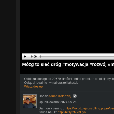
0:00
Mózg to sieć dróg #motywacja #rozwój #m
Odblokuj dostęp do 22679 filmów i seriali premium od oficjalnych
Oglądaj legalnie i w najlepszej jakości.
Włącz dostęp
Dodał:
Adrian Kołodziej
Opublikowano: 2024-05-26
Darmowy trening :
https://kolodziejconsulting.pl/pro/t
Grupa na FB:
http://bit.ly/2M7hHy6