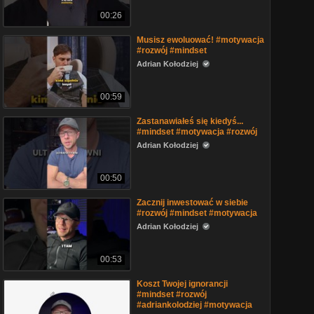
00:26
Musisz ewoluować! #motywacja
#rozwój #mindset
Adrian Kołodziej
00:59
Zastanawiałeś się kiedyś...
#mindset #motywacja #rozwój
Adrian Kołodziej
00:50
Zacznij inwestować w siebie
#rozwój #mindset #motywacja
Adrian Kołodziej
00:53
Koszt Twojej ignorancji
#mindset #rozwój
#adriankolodziej #motywacja