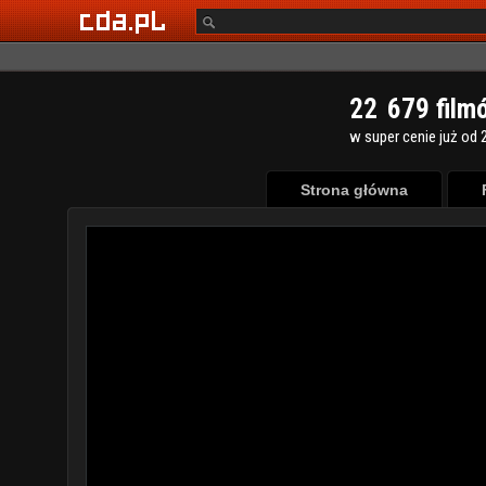
2
2
6
7
9
film
w super cenie już od 2
Strona główna