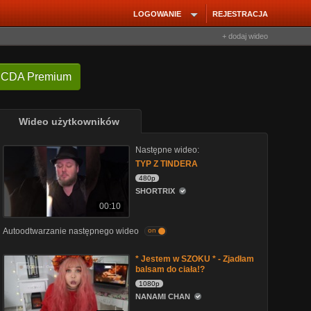
LOGOWANIE
REJESTRACJA
+ dodaj wideo
 CDA Premium
Wideo użytkowników
Następne wideo:
TYP Z TINDERA
480p
SHORTRIX
00:10
Autoodtwarzanie następnego wideo
on
* Jestem w SZOKU * - Zjadłam
balsam do ciała!?
1080p
NANAMI CHAN