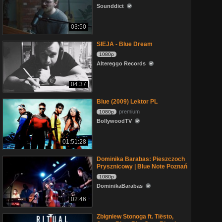
Sounddict
03:50
SIEJA - Blue Dream
1080p
Altereggo Records
04:37
Blue (2009) Lektor PL
premium
1080p
BollywoodTV
01:51:28
Dominika Barabas: Pieszczoch
Prysznicowy | Blue Note Poznań
1080p
DominikaBarabas
02:46
Zbigniew Stonoga ft. Tiësto,