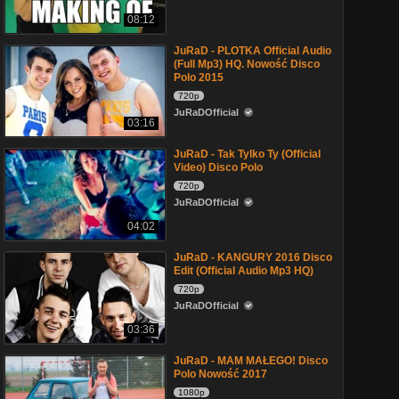
08:12
JuRaD - PLOTKA Official Audio
(Full Mp3) HQ. Nowość Disco
Polo 2015
720p
JuRaDOfficial
03:16
JuRaD - Tak Tylko Ty (Official
Video) Disco Polo
720p
JuRaDOfficial
04:02
JuRaD - KANGURY 2016 Disco
Edit (Official Audio Mp3 HQ)
720p
JuRaDOfficial
03:36
JuRaD - MAM MAŁEGO! Disco
Polo Nowość 2017
1080p