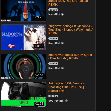
Jonas Blue, Rita Ora - Ritual
REMIX
1080p
KanałTM
03:21
Zbigniew Stonoga ft. Madonna -
True Blue (Stonoga Walentynka)
REMIX
1080p
KanałTM
00:33
Zbigniew Stonoga ft. New Order
- Blue Monday REMIX
1080p
KanałTM
02:53
Jak zagrać #339: Venus -
Shocking Blue | PTA: 2/6 |
SoundFarm
1080p
SoundFarm
02:24