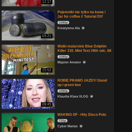
12:17
Pojemniki nie tylko na kawę /
Jar for coffee # Tutorial DIY
1080p
Kreatywna Ala
03:21
Wałki malarskie Blue Dolphin
Killer 330. Mini Test #MA odc. 88
1080p
Majster Amator
15:52
ROBIĘ PRAWO JAZDY/ Stand
up i green box
1080p
Klaudia Klara VLOG
09:45
MAKING OF - Hity Disco Polo
720p
Cyber Marian