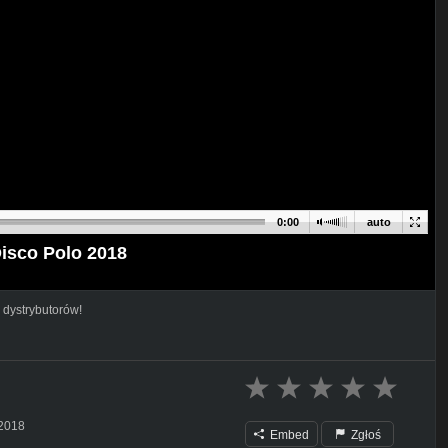
0:00
auto
Disco Polo 2018
 dystrybutorów!
 2018
Embed
Zgłoś