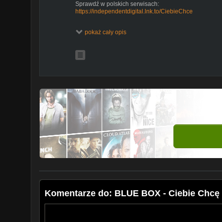
Sprawdź w polskich serwisach:
https://independentdigital.lnk.to/CiebieChce
Koncerty: +48 693 669 612
pokaż cały opis
FB:
https://www.facebook.com/GrupaBlueBox/
Autor tekstu i Muzyka: Radek Kozioł
Aranżacja i Mastering, Nagranie Wokali: D-100 Studio
https://www.facebook.com/D100StudioJMJ
Komentarze do: BLUE BOX - Ciebie Chcę (