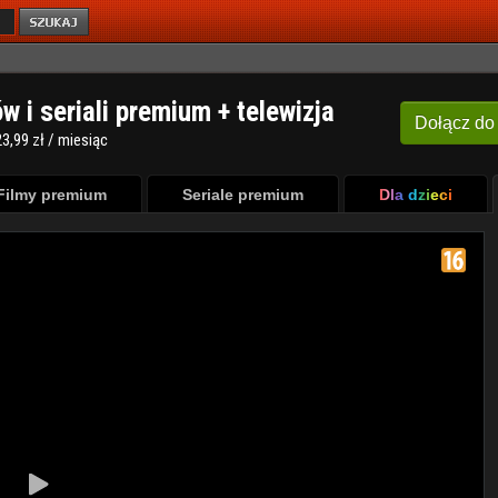
ów i seriali premium + telewizja
Dołącz
do
3,99 zł / miesiąc
Filmy premium
Seriale premium
Dla dzieci