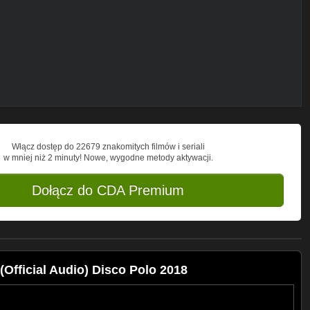
 JMJ,
Włącz dostęp do 22679 znakomitych filmów i seriali
w mniej niż 2 minuty! Nowe, wygodne metody aktywacji.
Dołącz do CDA Premium
Official Audio) Disco Polo 2018