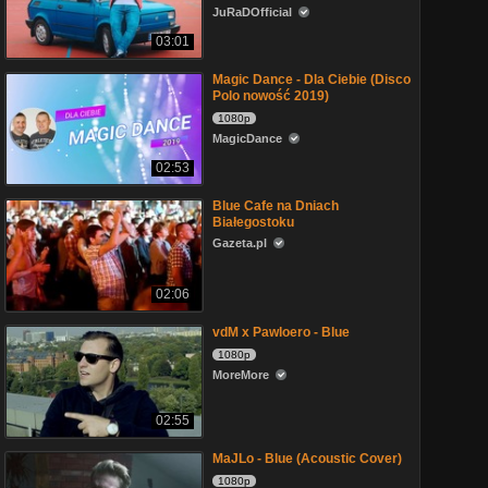
JuRaDOfficial
03:01
Magic Dance - Dla Ciebie (Disco
Polo nowość 2019)
1080p
MagicDance
02:53
Blue Cafe na Dniach
Białegostoku
Gazeta.pl
02:06
vdM x Pawloero - Blue
1080p
MoreMore
02:55
MaJLo - Blue (Acoustic Cover)
1080p