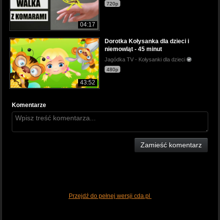
720p
04:17
Dorotka Kołysanka dla dzieci i
niemowląt - 45 minut
Jagódka TV - Kołysanki dla dzieci
480p
43:52
Komentarze
Zamieść komentarz
Przejdź do pełnej wersji cda.pl