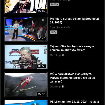
1080p
07:52
Premiera serialu o Kamilu Stochu (26.
02. 2026)
fugerghiufureow5
480p
00:40
Tajner o Stochu: będzie 'czarnym
koniem' mistrzostw świata
Gazeta.pl
01:59
MŚ w narciarstwie klasycznym.
Małysz o Stochu: Stresu nie da się
wyłączyć
Gazeta.pl
02:44
PŚ Lillehammer 23. 11. 2024 - relacja