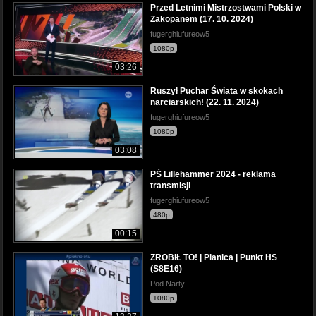
Przed Letnimi Mistrzostwami Polski w
Zakopanem (17. 10. 2024)
fugerghiufureow5
1080p
03:26
Ruszył Puchar Świata w skokach
narciarskich! (22. 11. 2024)
fugerghiufureow5
1080p
03:08
PŚ Lillehammer 2024 - reklama
transmisji
fugerghiufureow5
480p
00:15
ZROBIŁ TO! | Planica | Punkt HS
(S8E16)
Pod Narty
1080p