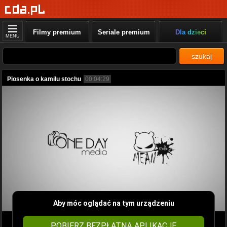
Filmy premium
Seriale premium
Dla dzieci
MENU
szukaj
Piosenka o kamilu stochu
00:04:29
Aby móc oglądać na tym urządzeniu
POBIERZ BEZPŁATNĄ APLIKACJĘ