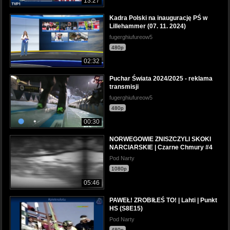
13:27
Kadra Polski na inaugurację PŚ w
Lillehammer (07. 11. 2024)
fugerghiufureow5
480p
02:32
Puchar Świata 2024/2025 - reklama
transmisji
fugerghiufureow5
480p
00:30
NORWEGOWIE ZNISZCZYLI SKOKI
NARCIARSKIE | Czarne Chmury #4
Pod Narty
1080p
05:46
PAWEŁ! ZROBIŁEŚ TO! | Lahti | Punkt
HS (S8E15)
Pod Narty
480p