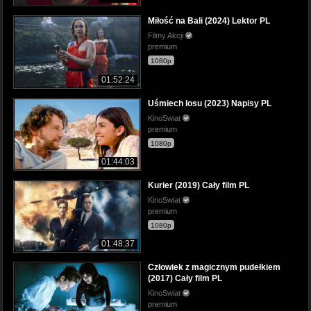
Miłość na Bali (2024) Lektor PL
Filmy Akcji
premium
1080p
01:52:24
Uśmiech losu (2023) Napisy PL
KinoSwiat
premium
1080p
01:44:03
Kurier (2019) Cały film PL
KinoSwiat
premium
1080p
01:48:37
Człowiek z magicznym pudełkiem
(2017) Cały film PL
KinoSwiat
premium