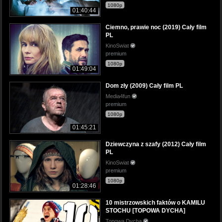
1080p
01:40:44
Ciemno, prawie noc (2019) Cały film
PL
KinoSwiat
premium
1080p
01:49:04
Dom zły (2009) Cały film PL
Media4fun
premium
1080p
01:45:21
Dziewczyna z szafy (2012) Cały film
PL
KinoSwiat
premium
1080p
01:28:46
10 mistrzowskich faktów o KAMILU
STOCHU [TOPOWA DYCHA]
Topowa Dycha