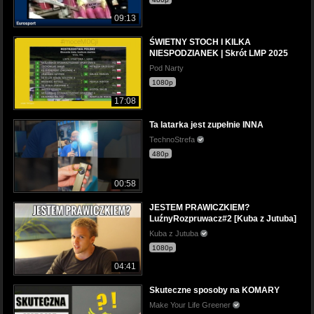
09:13
ŚWIETNY STOCH I KILKA
NIESPODZIANEK | Skrót LMP 2025
Pod Narty
1080p
17:08
Ta latarka jest zupełnie INNA
TechnoStrefa
480p
00:58
JESTEM PRAWICZKIEM?
LuźnyRozpruwacz#2 [Kuba z Jutuba]
Kuba z Jutuba
1080p
04:41
Skuteczne sposoby na KOMARY
Make Your Life Greener