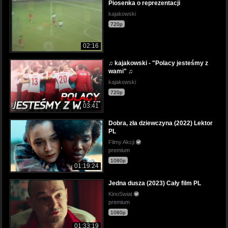
Piosenka o reprezentacji
kajakowski
720p
02:16
♫ kajakowski - "Polacy jesteśmy z
wami" ♫
kajakowski
720p
03:41
Dobra, zła dziewczyna (2022) Lektor
PL
Filmy Akcji
premium
1080p
01:19:24
Jedna dusza (2023) Cały film PL
KinoSwiat
premium
1080p
01:33:19