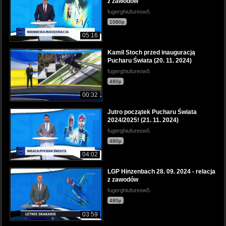
z zawodów
fugerghiufureow5
1080p
05:16
Kamil Stoch przed inauguracją
Pucharu Świata (20. 11. 2024)
fugerghiufureow5
480p
00:32
Jutro początek Pucharu Świata
2024/2025! (21. 11. 2024)
fugerghiufureow5
480p
04:02
LGP Hinzenbach 28. 09. 2024 - relacja
z zawodów
fugerghiufureow5
480p
03:59