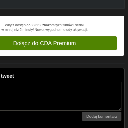
Włącz dostęp do 22662 znakomitych filmów i seriali
w mniej niż 2 minuty! Nowe, wygodne metody aktywacji.
Dołącz do CDA Premium
 tweet
Dodaj komentarz