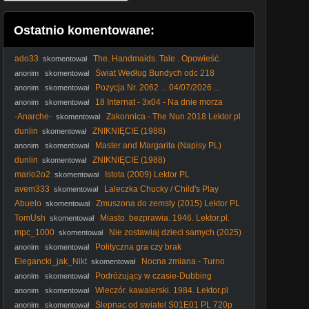
Ostatnio komentowane:
ado33
The. Handmaids. Tale . Opowieść.
skomentował
podręcznej. 1990. Lektor.pl
Świat Według Bundych odc 218
anonim
skomentował
Pozycja Nr. 2062 ... 04/07/2026 ...
anonim
skomentował
18 Internat - 3x04 - Na dnie morza
anonim
skomentował
-Anarche-
Zakonnica - The Nun 2018 Lektor pl
skomentował
dunlin
ZNIKNIĘCIE (1988)
skomentował
Master and Margarita (Napisy PL)
anonim
skomentował
dunlin
ZNIKNIĘCIE (1988)
skomentował
mario2o2
Istota (2009) Lektor PL
skomentował
avem333
Laleczka Chucky / Child's Play
skomentował
(1988) Lektor PL
Abuelo
Zmuszona do zemsty (2015) Lektor PL
skomentował
TomUsh
Miasto. bezprawia. 1946. Lektor.pl.
skomentował
Western
mpc_1000
Nie zostawiaj dzieci samych (2025)
skomentował
Lektor PL
Polityczna gra czy brak
anonim
skomentował
profesjonalizmu? Premier pod lupą.
Elegancki_jak_Nikt
Nocna zmiana - Turno
skomentował
Nocturno (2024) [Lektor PL]
Podróżujący w czasie-Dubbing
anonim
skomentował
Wieczór. kawalerski. 1984. Lektor.pl
anonim
skomentował
Ślepnac od swiatel S01E01 PL 720p
anonim
skomentował