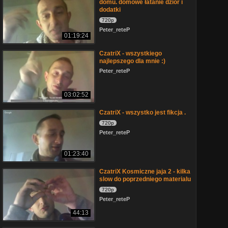
domu. domowe łatanie dziór i
dodatki
720p
Peter_reteP
01:19:24
CzatriX - wszystkiego
najlepszego dla mnie :)
Peter_reteP
03:02:52
CzatriX - wszystko jest fikcja .
720p
Peter_reteP
01:23:40
CzatriX Kosmiczne jaja 2 - kilka
slow do poprzedniego materialu
720p
Peter_reteP
44:13