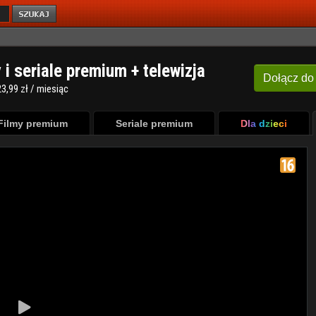
y i seriale premium + telewizja
Dołącz
do
3,99 zł / miesiąc
Filmy premium
Seriale premium
Dla dzieci