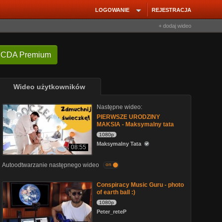
LOGOWANIE
REJESTRACJA
+ dodaj wideo
 CDA Premium
Wideo użytkowników
Następne wideo:
PIERWSZE URODZINY
MAKSIA - Maksymalny tata
1080p
Maksymalny Tata
08:55
Autoodtwarzanie następnego wideo
on
Conspiracy Music Guru - photo
of earth ball :)
1080p
Peter_reteP