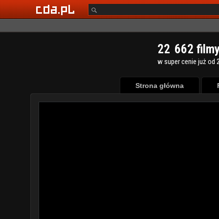
2
2
6
6
2
film
w super cenie już od 2
Strona główna