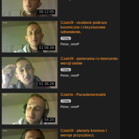
06:12:05
CzatriX - osobiste podroze
kosmiczne i chrystusowe
odnowienie.
720p
Peter_reteP
01:56:39
CzatriX - panorama i o tworzeniu
wersji siebie
720p
Peter_reteP
01:36:26
Czatrix - Paranienormalni
720p
Peter_reteP
54:20
CzatriX - planety kosmos i
wersje przyszlosci.