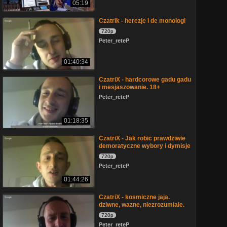
05:19
Czatrik - herezje i de monologi
720p
Peter_reteP
01:40:34
CzatriX - hardcorowe gadu gadu
i mesjaszowanie. 18+
Peter_reteP
01:18:35
CzatriX - Jak robic prawdziwie
demoratyczne wybory i dymisje
720p
Peter_reteP
01:44:26
CzatriX - kosmiczne jaja.
dziwne, wazne, niezrozumiale.
720p
Peter_reteP