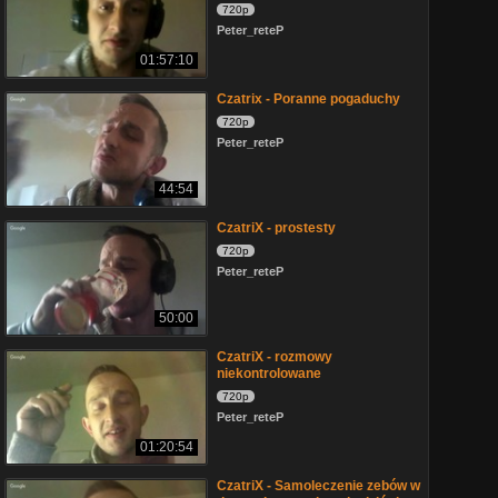
720p
Peter_reteP
01:57:10
Czatrix - Poranne pogaduchy
720p
Peter_reteP
44:54
CzatriX - prostesty
720p
Peter_reteP
50:00
CzatriX - rozmowy
niekontrolowane
720p
Peter_reteP
01:20:54
CzatriX - Samoleczenie zebów w