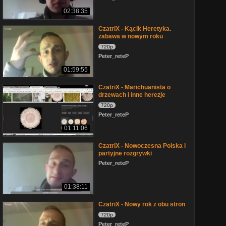
02:38:35
CzatriX - Kącik Heretyka.
zabawa w nowym roku
720p
Peter_reteP
01:59:55
CzatriX - Marichuanista o
drzewach i inne herezje
720p
Peter_reteP
01:11:06
CzatriX - Nowoczesna Polska i
partyjne rozgrywki
Peter_reteP
01:38:11
CzatriX - Nowy rok z obu stron
720p
Peter_reteP