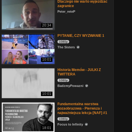
Dlaczego nie warto wyjezdzac
zagranice
Peter_reteP
20:34
PYTANIE, CZY WYZWANIE 1
1080p
The Sisters
10:01
Historia Memów - JULKI Z
TWITTERA
1080p
BadzmyPowazni
10:01
Fundamentalna warstwa
pozaobrazowa - Pierwsza i
najważniejsza lekcja [NAF] #1
1080p
Focus to Infinity
18:01