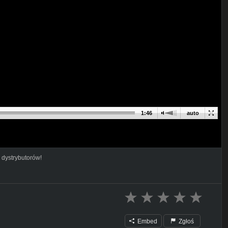
1:46
auto
 dystrybutorów!
Embed
Zgłoś