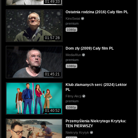
01:49:33
Ostatnia rodzina (2016) Cały film PL
KinoSwiat
premium
1080p
01:57:28
Dom zły (2009) Cały film PL
Media4fun
premium
1080p
01:45:21
Klub złamanych serc (2024) Lektor
PL
Filmy Akcji
premium
1080p
01:40:52
Przemyślenia Niekrytego Krytyka:
TEN PIERWSZY
Niekryty Krytyk