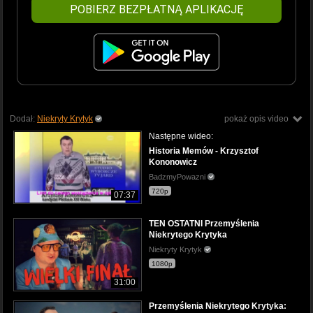
POBIERZ BEZPŁATNĄ APLIKACJĘ
Dodał:
Niekryty Krytyk
pokaż opis video
Następne wideo:
Historia Memów - Krzysztof
Kononowicz
BadzmyPowazni
720p
07:37
TEN OSTATNI Przemyślenia
Niekrytego Krytyka
Niekryty Krytyk
1080p
31:00
Przemyślenia Niekrytego Krytyka: