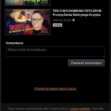
25:01
TEN O WYCHOWANIU FIZYCZNYM
Przemyślenia Niekrytego Krytyka
Niekryty Krytyk
1080p
18:01
Komentarze
Zamieść komentarz
Przejdź do pełnej wersji cda.pl
Nasz serwis wykorzystuje pliki cookie (zobacz
naszą politykę
). Warunki