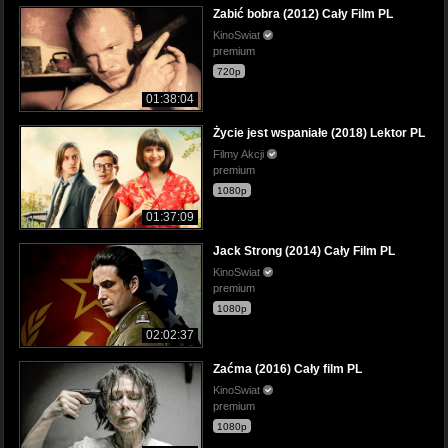
Zabić bobra (2012) Cały Film PL
KinoSwiat
premium
720p
01:38:04
Życie jest wspaniałe (2018) Lektor PL
Filmy Akcji
premium
1080p
01:37:09
Jack Strong (2014) Cały Film PL
KinoSwiat
premium
1080p
02:02:37
Zaćma (2016) Cały film PL
KinoSwiat
premium
1080p