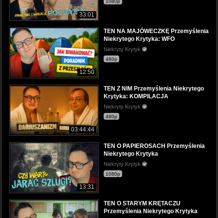
1080p
33:01
TEN NA MAJÓWECZKĘ Przemyślenia
Niekrytego Krytyka: WFO
Niekryty Krytyk
480p
12:50
TEN Z NIM Przemyślenia Niekrytego
Krytyka: KOMPILACJA
Niekryty Krytyk
480p
03:44:44
TEN O PAPIEROSACH Przemyślenia
Niekrytego Krytyka
Niekryty Krytyk
1080p
13:31
TEN O STARYM KRĘTACZU
Przemyślenia Niekrytego Krytyka