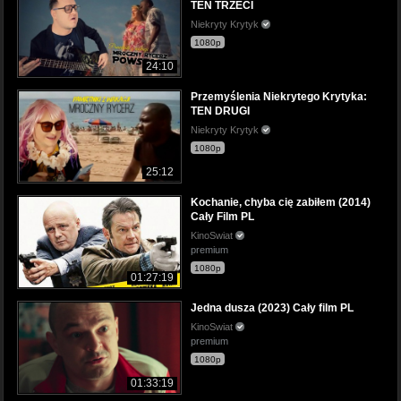
TEN TRZECI
Niekryty Krytyk
1080p
24:10
Przemyślenia Niekrytego Krytyka:
TEN DRUGI
Niekryty Krytyk
1080p
25:12
Kochanie, chyba cię zabiłem (2014)
Cały Film PL
KinoSwiat
premium
1080p
01:27:19
Jedna dusza (2023) Cały film PL
KinoSwiat
premium
1080p
01:33:19