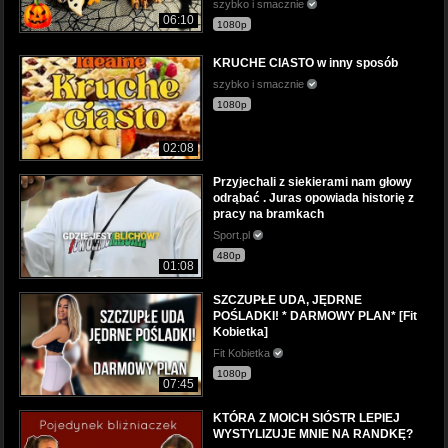
szybko i smacznie
06:10
1080p
KRUCHE CIASTO w inny sposób
szybko i smacznie
1080p
02:08
Przyjechali z siekierami nam głowy
odrąbać . Juras opowiada historię z
pracy na bramkach
Sport.pl
480p
01:08
SZCZUPŁE UDA, JĘDRNE
POŚLADKI! * DARMOWY PLAN* [Fit
Kobietka]
Fit Kobietka
1080p
07:45
KTÓRA Z MOICH SIÓSTR LEPIEJ
WYSTYLIZUJE MNIE NA RANDKĘ?