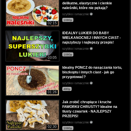
delikatne, elastyczne i cienkie
naleśniki, które nie pękają?
szybko i smacznie
1080p
02:15
IDEALNY LUKIER DO BABY
WIELKANOCNEJ I INNYCH CIAST -
najszybszy i najlepszy przepis!
szybko i smacznie
1080p
03:05
Idealny PONCZ do nasączania tortu,
biszkoptu i innych ciast - jak go
przygotować?
szybko i smacznie
480p
01:26
Jak zrobić chrupiące i kruche
FAWORKI/ CHRUSTY? Idealne na
tłusty czwartek - NAJLEPSZY
PRZEPIS!
szybko i smacznie
02:30
1080p