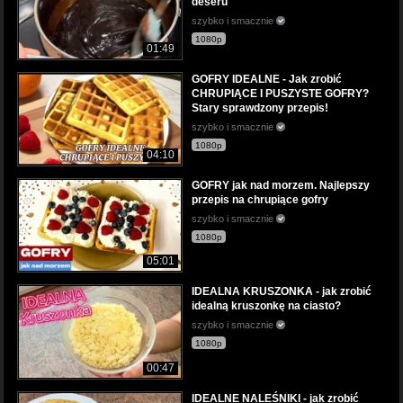
deseru
szybko i smacznie
1080p
01:49
GOFRY IDEALNE - Jak zrobić
CHRUPIĄCE I PUSZYSTE GOFRY?
Stary sprawdzony przepis!
szybko i smacznie
1080p
04:10
GOFRY jak nad morzem. Najlepszy
przepis na chrupiące gofry
szybko i smacznie
1080p
05:01
IDEALNA KRUSZONKA - jak zrobić
idealną kruszonkę na ciasto?
szybko i smacznie
1080p
00:47
IDEALNE NALEŚNIKI - jak zrobić