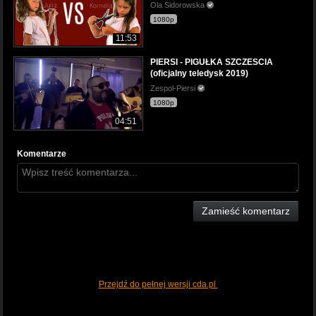
Ola Sidorowska
1080p
11:53
PIERSI - PIGUŁKA SZCZESCIA
(oficjalny teledysk 2019)
Zespol-Piersi
1080p
04:51
Komentarze
Zamieść komentarz
Przejdź do pełnej wersji cda.pl