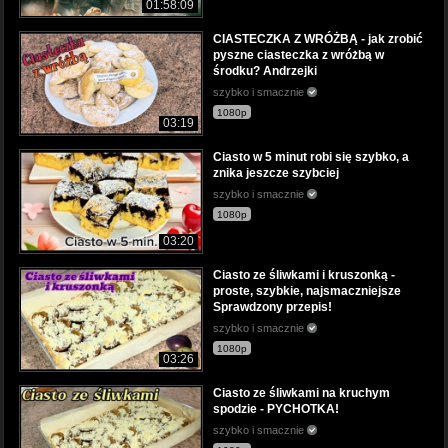
01:58:09
CIASTECZKA Z WRÓŻBĄ - jak zrobić
pyszne ciasteczka z wróżbą w
środku? Andrzejki
szybko i smacznie
1080p
03:19
Ciasto w 5 minut robi się szybko, a
znika jeszcze szybciej
szybko i smacznie
1080p
03:20
Ciasto ze śliwkami i kruszonką -
proste, szybkie, najsmaczniejsze
Sprawdzony przepis!
szybko i smacznie
1080p
03:26
Ciasto ze śliwkami na kruchym
spodzie - PYCHOTKA!
szybko i smacznie