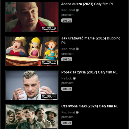
Jedna dusza (2023) Cały film PL
KinoSwiat
premium
1080p
01:33:19
Jak uratować mamę (2015) Dubbing
PL
KinoSwiat
premium
1080p
01:26:12
Popek za życia (2017) Cały film PL
Netlook
premium
1080p
01:06:44
Czerwone maki (2024) Cały film PL
KinoSwiat
premium
1080p