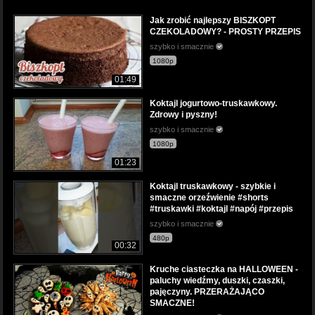
Jak zrobić najlepszy BISZKOPT
CZEKOLADOWY? - PROSTY PRZEPIS
szybko i smacznie
1080p
01:49
Koktajl jogurtowo-truskawkowy.
Zdrowy i pyszny!
szybko i smacznie
1080p
01:23
Koktajl truskawkowy - szybkie i
smaczne orzeźwienie #shorts
#truskawki #koktajl #napój #przepis
szybko i smacznie
480p
00:32
Kruche ciasteczka na HALLOWEEN -
paluchy wiedźmy, duszki, czaszki,
pajęczyny. PRZERAŻAJĄCO
SMACZNE!