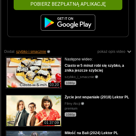
POBIERZ BEZPŁATNĄ APLIKACJĘ
Dodał:
szybko i smacznie
pokaż opis video
Następne wideo:
Ciasto w 5 minut robi się szybko, a
znika jeszcze szybciej
szybko_i_smacznie
1080p
03:20
Życie jest wspaniałe (2018) Lektor PL
Filmy Akcji
premium
1080p
01:37:09
Miłość na Bali (2024) Lektor PL