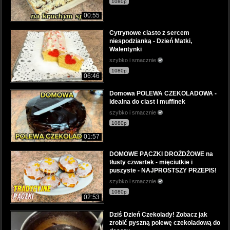
1080p
00:55
Cytrynowe ciasto z sercem
niespodzianką - Dzień Matki,
Walentynki
szybko i smacznie
1080p
06:46
Domowa POLEWA CZEKOLADOWA -
idealna do ciast i muffinek
szybko i smacznie
1080p
01:57
DOMOWE PĄCZKI DROŻDŻOWE na
tłusty czwartek - mięciutkie i
puszyste - NAJPROSTSZY PRZEPIS!
szybko i smacznie
1080p
02:53
Dziś Dzień Czekolady! Zobacz jak
zrobić pyszną polewę czekoladową do