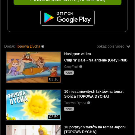
Dodał:
Topowa Dycha
pokaż opis video
Następne wideo:
Chip 'n' Dale - Na antenie (Grey Fruit)
GreyFruit
720p
03:16
10 niesamowitych faktów na temat
Słońca [TOPOWA DYCHA]
Topowa Dycha
720p
02:59
10 porytych faktów na temat Japonii
[TOPOWA DYCHA]