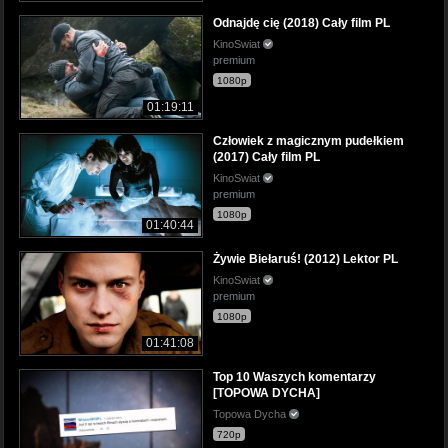
Odnajdę cię (2018) Cały film PL
KinoSwiat
premium
1080p
01:19:11
Człowiek z magicznym pudełkiem
(2017) Cały film PL
KinoSwiat
premium
1080p
01:40:44
Żywie Biełaruś! (2012) Lektor PL
KinoSwiat
premium
1080p
01:41:08
Top 10 Waszych komentarzy
[TOPOWA DYCHA]
Topowa Dycha
720p