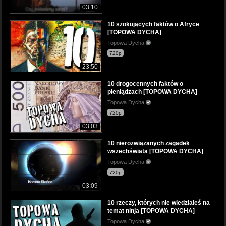
03:10
10 szokujących faktów o Afryce
[TOPOWA DYCHA]
Topowa Dycha
720p
23:50
10 drogocennych faktów o
pieniądzach [TOPOWA DYCHA]
Topowa Dycha
720p
03:03
10 nierozwiązanych zagadek
wszechświata [TOPOWA DYCHA]
Topowa Dycha
720p
03:09
10 rzeczy, których nie wiedziałeś na
temat ninja [TOPOWA DYCHA]
Topowa Dycha