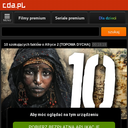
Filmy premium
Seriale premium
Dla dzieci
MENU
szukaj
10 szokujących faktów o Afryce 2 [TOPOWA DYCHA]
00:18:19
Aby móc oglądać na tym urządzeniu
POBIERZ BEZPŁATNĄ APLIKACJĘ