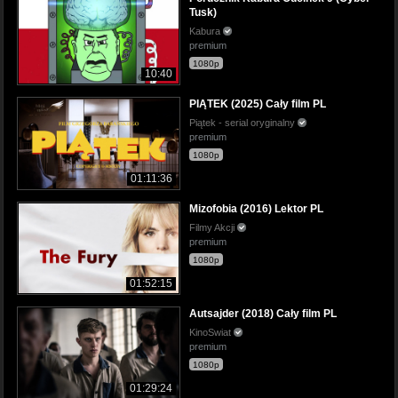
Tusk)
Kabura
premium
1080p
10:40
PIĄTEK (2025) Cały film PL
Piątek - serial oryginalny
premium
1080p
01:11:36
Mizofobia (2016) Lektor PL
Filmy Akcji
premium
1080p
01:52:15
Autsajder (2018) Cały film PL
KinoSwiat
premium
1080p
01:29:24