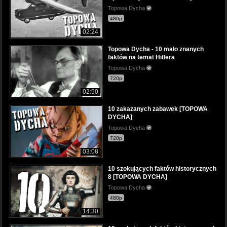
Topowa Dycha
480p
02:24
Topowa Dycha - 10 mało znanych
faktów na temat Hitlera
Topowa Dycha
720p
02:50
10 zakazanych zabawek [TOPOWA
DYCHA]
Topowa Dycha
720p
03:08
10 szokujących faktów historycznych
8 [TOPOWA DYCHA]
Topowa Dycha
480p
14:30