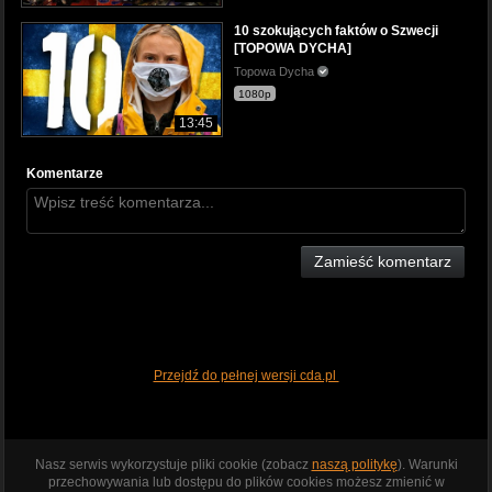
10 szokujących faktów o Szwecji
[TOPOWA DYCHA]
Topowa Dycha
1080p
13:45
Komentarze
Zamieść komentarz
Przejdź do pełnej wersji cda.pl
Nasz serwis wykorzystuje pliki cookie (zobacz
naszą politykę
). Warunki
przechowywania lub dostępu do plików cookies możesz zmienić w