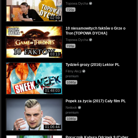
Topowa Dycha
720p
02:59
10 niesamowitych faktów o Grze o
Tron [TOPOWA DYCHA]
Topowa Dycha
720p
03:13
Tydzień grozy (2016) Lektor PL
Filmy Akcji
premium
1080p
01:48:03
Popek za życia (2017) Cały film PL
Netlook
premium
1080p
01:06:44
Porucznik Kabura Odcinek 9 (Cyber