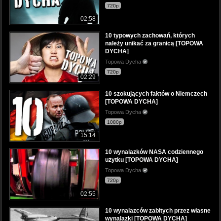
720p
02:58
10 typowych zachowań, których
należy unikać za granicą [TOPOWA
DYCHA]
Topowa Dycha
720p
02:29
10 szokujących faktów o Niemczech
[TOPOWA DYCHA]
Topowa Dycha
1080p
15:14
10 wynalazków NASA codziennego
użytku [TOPOWA DYCHA]
Topowa Dycha
720p
02:55
10 wynalazców zabitych przez własne
wynalazki [TOPOWA DYCHA]