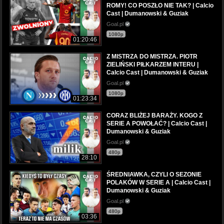
ROMY! CO POSZŁO NIE TAK? | Calcio
Cast | Dumanowski & Guziak
Goal.pl
1080p
01:20:46
Z MISTRZA DO MISTRZA. PIOTR
ZIELIŃSKI PIŁKARZEM INTERU |
Calcio Cast | Dumanowski & Guziak
Goal.pl
1080p
01:23:34
CORAZ BLIŻEJ BARAŻY. KOGO Z
SERIE A POWOŁAĆ? | Calcio Cast |
Dumanowski & Guziak
Goal.pl
480p
28:10
ŚREDNIAWKA, CZYLI O SEZONIE
POLAKÓW W SERIE A | Calcio Cast |
Dumanowski & Guziak
Goal.pl
480p
03:36