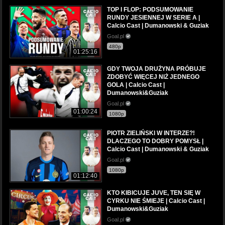
TOP I FLOP: PODSUMOWANIE
RUNDY JESIENNEJ W SERIE A |
Calcio Cast | Dumanowski & Guziak
Goal.pl
480p
01:25:16
GDY TWOJA DRUŻYNA PRÓBUJE
ZDOBYĆ WIĘCEJ NIŻ JEDNEGO
GOLA | Calcio Cast |
Dumanowski&Guziak
Goal.pl
01:00:24
1080p
PIOTR ZIELIŃSKI W INTERZE?!
DLACZEGO TO DOBRY POMYSŁ |
Calcio Cast | Dumanowski & Guziak
Goal.pl
1080p
01:12:40
KTO KIBICUJE JUVE, TEN SIĘ W
CYRKU NIE ŚMIEJE | Calcio Cast |
Dumanowski&Guziak
Goal.pl