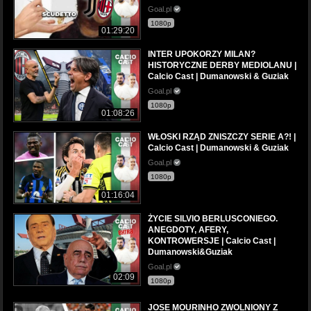
Goal.pl
1080p
01:29:20
INTER UPOKORZY MILAN?
HISTORYCZNE DERBY MEDIOLANU |
Calcio Cast | Dumanowski & Guziak
Goal.pl
1080p
01:08:26
WŁOSKI RZĄD ZNISZCZY SERIE A?! |
Calcio Cast | Dumanowski & Guziak
Goal.pl
1080p
01:16:04
ŻYCIE SILVIO BERLUSCONIEGO.
ANEGDOTY, AFERY,
KONTROWERSJE | Calcio Cast |
Dumanowski&Guziak
Goal.pl
02:09
1080p
JOSE MOURINHO ZWOLNIONY Z