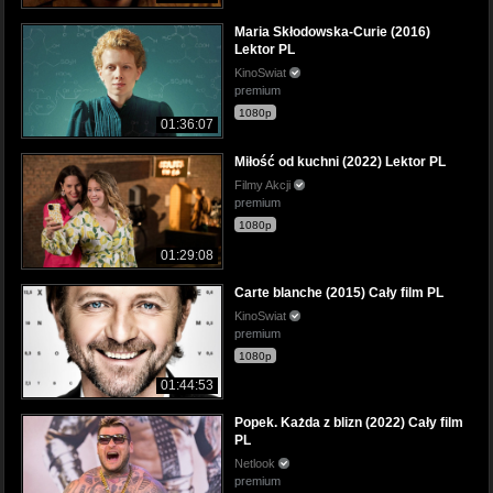
Maria Skłodowska-Curie (2016)
Lektor PL
KinoSwiat
premium
1080p
01:36:07
Miłość od kuchni (2022) Lektor PL
Filmy Akcji
premium
1080p
01:29:08
Carte blanche (2015) Cały film PL
KinoSwiat
premium
1080p
01:44:53
Popek. Każda z blizn (2022) Cały film
PL
Netlook
premium