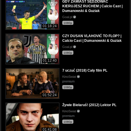
GDY ZAMIAST SĘDZIOWAĆ
KIERUJESZ RUCHEM | Calcio Cast |
Dumanowski & Guziak
Goal.pl
1080p
01:18:24
CZY DUSAN VLAHOVIĆ TO FLOP? |
Calcio Cast | Dumanowski & Guziak
Goal.pl
1080p
01:12:40
7 uczuć (2018) Cały film PL
KinoSwiat
premium
1080p
01:52:24
Żywie Biełaruś! (2012) Lektor PL
KinoSwiat
premium
1080p
01:41:08