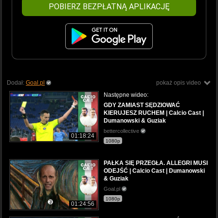
POBIERZ BEZPŁATNĄ APLIKACJĘ
Dodał:
Goal.pl
pokaż opis video
Następne wideo:
GDY ZAMIAST SĘDZIOWAĆ
KIERUJESZ RUCHEM | Calcio Cast |
Dumanowski & Guziak
bettercollective
01:18:24
1080p
PAŁKA SIĘ PRZEGŁA. ALLEGRI MUSI
ODEJŚĆ | Calcio Cast | Dumanowski
& Guziak
Goal.pl
1080p
01:24:56