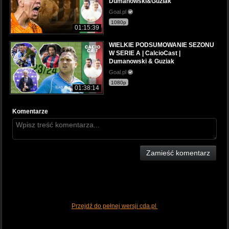
Dumanowski&Guziak
Goal.pl
1080p
01:15:39
WIELKIE PODSUMOWANIE SEZONU
W SERIE A | CalcioCast |
Dumanowski & Guziak
Goal.pl
1080p
01:38:14
Komentarze
Zamieść komentarz
Przejdź do pełnej wersji cda.pl