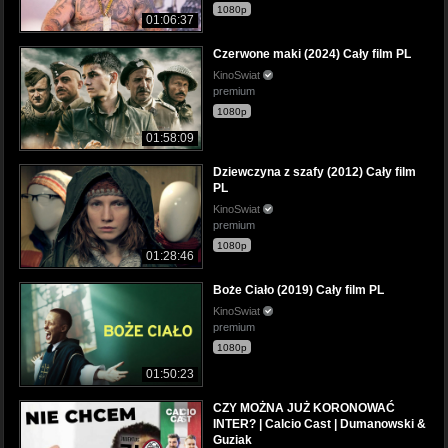
1080p
01:06:37
Czerwone maki (2024) Cały film PL
KinoSwiat
premium
1080p
01:58:09
Dziewczyna z szafy (2012) Cały film
PL
KinoSwiat
premium
1080p
01:28:46
Boże Ciało (2019) Cały film PL
KinoSwiat
premium
1080p
01:50:23
CZY MOŻNA JUŻ KORONOWAĆ
INTER? | Calcio Cast | Dumanowski &
Guziak