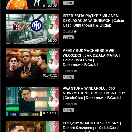
1080p
01:03:38
INTER ZBIJA PIĄTKĘ Z MILANEM.
DEKLASACJA W DERBACH | Calcio
Cast | Dumanowski & Guziak
Goal.pl
1080p
59:22
AFERY BUKMACHERSKIE WE
WŁOSZECH. JAK DZIAŁA MAFIA |
Calcio Cast Extra |
Dumanowski&Guziak
Goal.pl
01:40:32
1080p
AWANTURA W NEAPOLU. KTO
NOWYM TRENEREM ZIELIŃSKIEGO?
| CalcioCast | Dumanowski&Guziak
Goal.pl
1080p
01:16:20
POTĘŻNY WOJCIECH SZCZĘSNY |
Rekord Szczęsnego | CalcioCast |