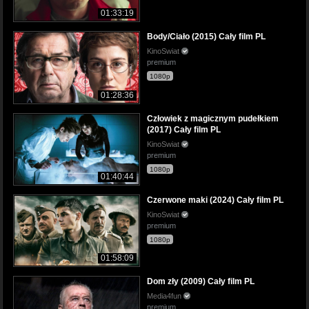
01:33:19
Body/Ciało (2015) Cały film PL
KinoSwiat
premium
1080p
01:28:36
Człowiek z magicznym pudełkiem
(2017) Cały film PL
KinoSwiat
premium
1080p
01:40:44
Czerwone maki (2024) Cały film PL
KinoSwiat
premium
1080p
01:58:09
Dom zły (2009) Cały film PL
Media4fun
premium