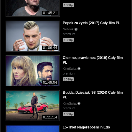
1080p
01:45:21
Popek za życia (2017) Cały film PL
Netlook
premium
1080p
01:06:44
Ciemno, prawie noc (2019) Cały film
PL
KinoSwiat
premium
1080p
01:49:04
Budda. Dzieciak '98 (2024) Cały film
PL
KinoSwiat
premium
1080p
01:21:14
15-Thief Nagereboshi in Edo