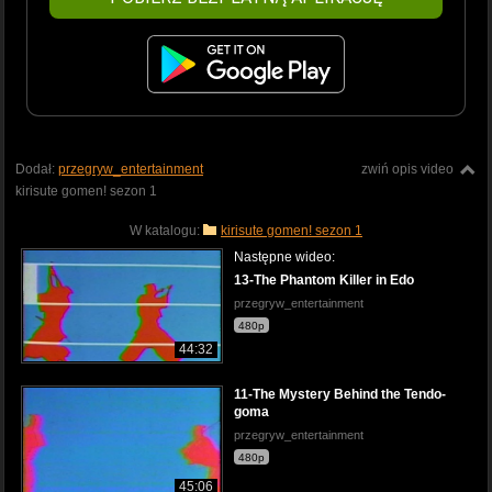
Dodał:
przegryw_entertainment
zwiń opis video
kirisute gomen! sezon 1
W katalogu:
kirisute gomen! sezon 1
Następne wideo:
13-The Phantom Killer in Edo
przegryw_entertainment
480p
44:32
11-The Mystery Behind the Tendo-
goma
przegryw_entertainment
480p
45:06