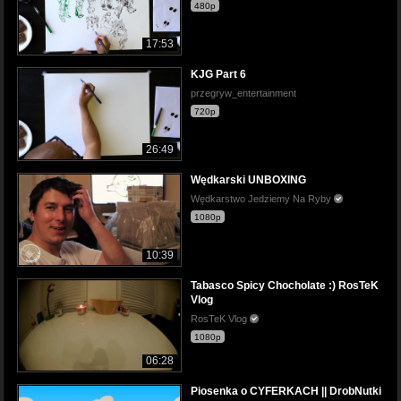
480p
17:53
KJG Part 6
przegryw_entertainment
720p
26:49
Wędkarski UNBOXING
Wędkarstwo Jedziemy Na Ryby
1080p
10:39
Tabasco Spicy Chocholate :) RosTeK
Vlog
RosTeK Vlog
1080p
06:28
Piosenka o CYFERKACH || DrobNutki