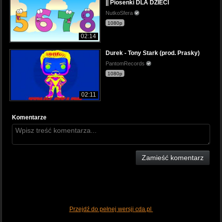
|| Piosenki DLA DZIECI
NutkoSfera
1080p
02:14
Durek - Tony Stark (prod. Prasky)
PantomRecords
1080p
02:11
Komentarze
Zamieść komentarz
Przejdź do pełnej wersji cda.pl