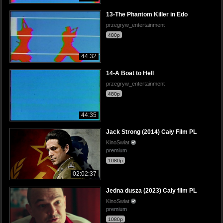
13-The Phantom Killer in Edo
przegryw_entertainment
480p
44:32
14-A Boat to Hell
przegryw_entertainment
480p
44:35
Jack Strong (2014) Cały Film PL
KinoSwiat
premium
1080p
02:02:37
Jedna dusza (2023) Cały film PL
KinoSwiat
premium
1080p