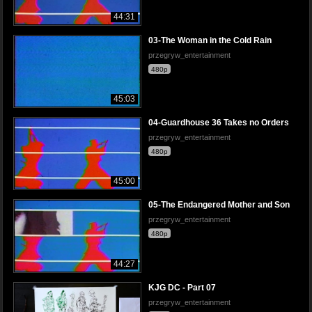
44:31
03-The Woman in the Cold Rain
przegryw_entertainment
480p
45:03
04-Guardhouse 36 Takes no Orders
przegryw_entertainment
480p
45:00
05-The Endangered Mother and Son
przegryw_entertainment
480p
44:27
KJG DC - Part 07
przegryw_entertainment