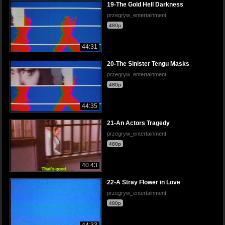
19-The Gold Hell Darkness
przegryw_entertainment
480p
44:31
20-The Sinister Tengu Masks
przegryw_entertainment
480p
44:35
21-An Actors Tragedy
przegryw_entertainment
480p
40:43
22-A Stray Flower in Love
przegryw_entertainment
480p
44:33