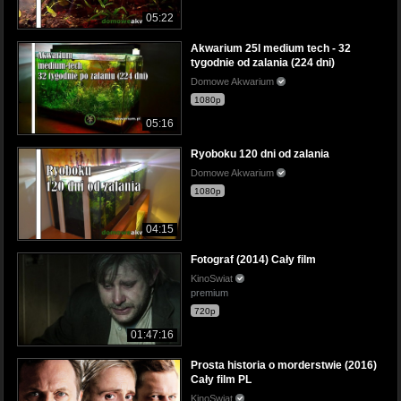
05:22
Akwarium 25l medium tech - 32
tygodnie od zalania (224 dni)
Domowe Akwarium
1080p
05:16
Ryoboku 120 dni od zalania
Domowe Akwarium
1080p
04:15
Fotograf (2014) Cały film
KinoSwiat
premium
720p
01:47:16
Prosta historia o morderstwie (2016)
Cały film PL
KinoSwiat