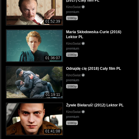
(2017) Cały film PL
KinoSwiat
premium
1080p
01:52:39
Maria Skłodowska-Curie (2016)
Lektor PL
KinoSwiat
premium
1080p
01:36:07
Odnajdę cię (2018) Cały film PL
KinoSwiat
premium
1080p
01:19:11
Żywie Biełaruś! (2012) Lektor PL
KinoSwiat
premium
1080p
01:41:08