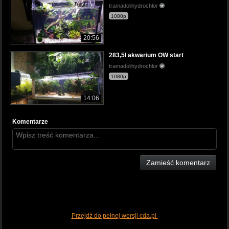
tramadolihydrochlor
1080p
20:56
283,5l akwarium OW start
tramadolihydrochlor
1080p
14:06
Komentarze
Zamieść komentarz
Przejdź do pełnej wersji cda.pl