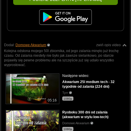
Dodał:
Domowe Akwarium
zwiń opis video
Kolejna odsłona mojego 50l zbiornika, od jego zalania minęło już trochę
czasu. Od zalania niestety nie było jak zawsze sielankowo, po starcie
pojawiły się pewne problemu ale na szczęście już się udało wszystko
wyprostować.
Następne wideo:
Akwarium 25l medium tech - 32
tygodnie od zalania (224 dni)
Tyrr
1080p
05:16
Ryoboku 300 dni od zalania
(akwarium w stylu low-tech)
Domowe Akwarium
1080p