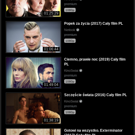
premium
1080p
01:25:29
Popek za życia (2017) Cały film PL
Netlook
premium
1080p
01:06:44
Ciemno, prawie noc (2019) Cały film
PL
KinoSwiat
premium
1080p
01:49:04
Szczęście świata (2016) Cały film PL
KinoSwiat
premium
1080p
01:38:19
Gotowi na wszystko. Exterminator