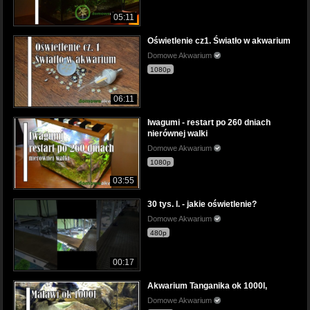
05:11
Oświetlenie cz1. Światło w akwarium
Domowe Akwarium
1080p
06:11
Iwagumi - restart po 260 dniach
nierównej walki
Domowe Akwarium
1080p
03:55
30 tys. l. - jakie oświetlenie?
Domowe Akwarium
480p
00:17
Akwarium Tanganika ok 1000l,
Domowe Akwarium