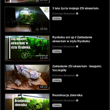
05:01
3 lata życia mojego 25l akwarium.
Domowe Akwarium
1080p
10:01
Ryoboku set up // Zakładanie
akwarium w stylu Ryoboku
Domowe Akwarium
1080p
12:43
Zakładanie 25l akwarium - Iwagumi.
Szczegóły
Domowe Akwarium
1080p
08:22
Reanimacja zbiornika
Domowe Akwarium
1080p