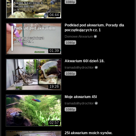
1080p
04:44
Podkład pod akwarium. Porady dla
początkujących cz. 1
Domowe Akwarium
1080p
01:39
Akwarium 60l dzień 18.
tramadolihydrochlor
1080p
19:26
Moje akwarium 45l
tramadolihydrochlor
1080p
02:57
25l akwarium moich synów.