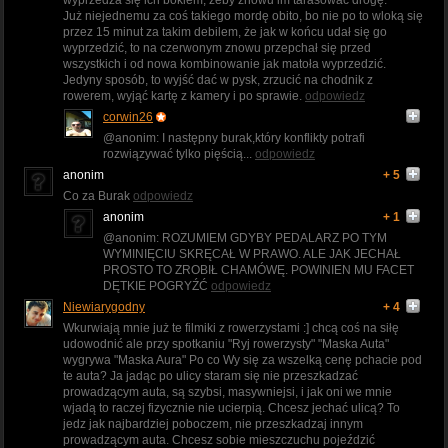
Już niejednemu za coś takiego mordę obito, bo nie po to wloką się
przez 15 minut za takim debilem, że jak w końcu udał się go
wyprzedzić, to na czerwonym znowu przepchał się przed
wszystkich i od nowa kombinowanie jak matoła wyprzedzić.
Jedyny sposób, to wyjść dać w pysk, zrzucić na chodnik z
rowerem, wyjąć kartę z kamery i po sprawie.
odpowiedz
corwin26
@anonim: I następny burak,który konflikty potrafi
rozwiązywać tylko pięścią...
odpowiedz
anonim
+ 5
Co za Burak
odpowiedz
anonim
+ 1
@anonim: ROZUMIEM GDYBY PEDALARZ PO TYM
WYMINIĘCIU SKRĘCAŁ W PRAWO. ALE JAK JECHAŁ
PROSTO TO ZROBIŁ CHAMÓWĘ. POWINIEN MU FACET
DĘTKIE POGRYŹĆ
odpowiedz
Niewiarygodny
+ 4
Wkurwiają mnie już te filmiki z rowerzystami :] chcą coś na siłę
udowodnić ale przy spotkaniu "Ryj rowerzysty" "Maska Auta"
wygrywa "Maska Aura" Po co Wy się za wszelką cenę pchacie pod
te auta? Ja jadąc po ulicy staram się nie przeszkadzać
prowadzącym auta, są szybsi, masywniejsi, i jak oni we mnie
wjadą to raczej fizycznie nie ucierpią. Chcesz jechać ulicą? To
jedz jak najbardziej poboczem, nie przeszkadzaj innym
prowadzącym auta. Chcesz sobie mieszczuchu pojeździć