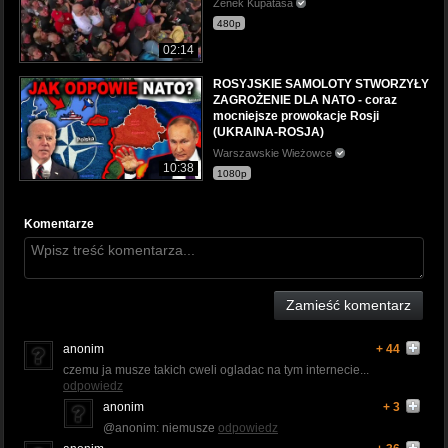
Zenek Kupatasa
480p
02:14
ROSYJSKIE SAMOLOTY STWORZYŁY
ZAGROŻENIE DLA NATO - coraz
mocniejsze prowokacje Rosji
(UKRAINA-ROSJA)
Warszawskie Wieżowce
10:38
1080p
Komentarze
Zamieść komentarz
anonim
+ 44
czemu ja musze takich cweli ogladac na tym internecie...
odpowiedz
anonim
+ 3
@anonim: niemusze
odpowiedz