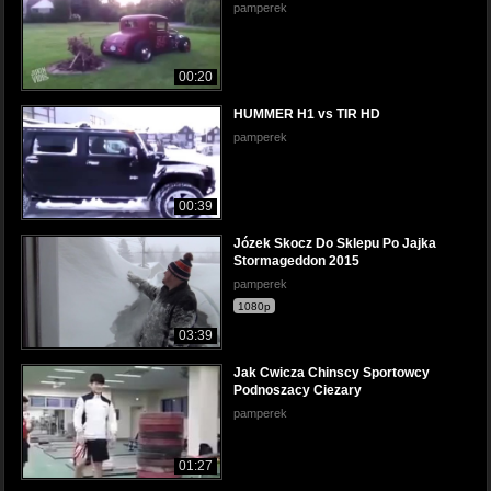
pamperek
00:20
HUMMER H1 vs TIR HD
pamperek
00:39
Józek Skocz Do Sklepu Po Jajka
Stormageddon 2015
pamperek
1080p
03:39
Jak Cwicza Chinscy Sportowcy
Podnoszacy Ciezary
pamperek
01:27