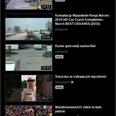
04:54
Kompilacja Wypadków Rosja Marzec
2015 HD Car Crash Compilation -
March BEST CRASHES (2015)
pamperek
04:06
Kurier goni swój samochód
pamperek
480p
00:43
Sztuczka ze znikającym bączkiem!
WuwunioTV
480p
00:27
Woodstooooock!!! Jakie to było
piękne