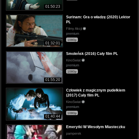
01:50:23
Surinam: Gra o władzę (2020) Lektor
PL
Filmy Akcji
premium
1080p
01:32:01
Smoleńsk (2016) Cały film PL
KinoSwiat
premium
1080p
01:55:20
Człowiek z magicznym pudełkiem
(2017) Cały film PL
KinoSwiat
premium
1080p
01:40:44
Emerytki W Wesołym Miasteczku
pamperek