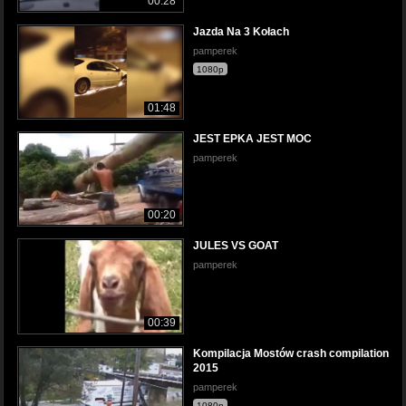
00:28
Jazda Na 3 Kołach
pamperek
1080p
01:48
JEST EPKA JEST MOC
pamperek
00:20
JULES VS GOAT
pamperek
00:39
Kompilacja Mostów crash compilation
2015
pamperek
1080p