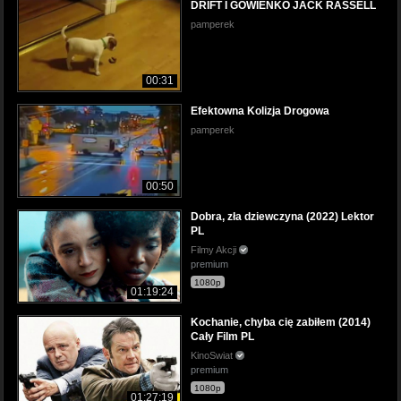
DRIFT I GÓWIENKO JACK RASSELL
pamperek
00:31
Efektowna Kolizja Drogowa
pamperek
00:50
Dobra, zła dziewczyna (2022) Lektor
PL
Filmy Akcji
premium
1080p
01:19:24
Kochanie, chyba cię zabiłem (2014)
Cały Film PL
KinoSwiat
premium
1080p
01:27:19