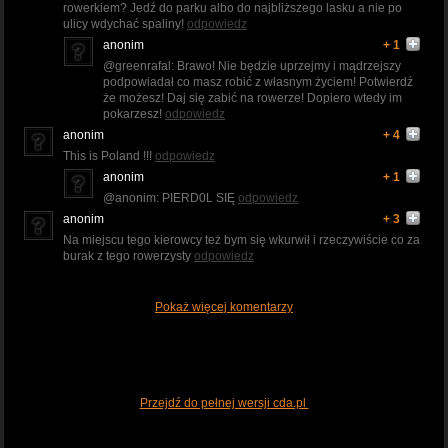
rowerkiem? Jedź do parku albo do najbliższego lasku a nie po
ulicy wdychać spaliny!
odpowiedz
anonim
+ 1
@greenrafal: Brawo! Nie będzie uprzejmy i mądrzejszy
podpowiadał co masz robić z własnym życiem! Potwierdź
że możesz! Daj się zabić na rowerze! Dopiero wtedy im
pokarzesz!
odpowiedz
anonim
+ 4
This is Poland !!!
odpowiedz
anonim
+ 1
@anonim: PIERD0L SIĘ
odpowiedz
anonim
+ 3
Na miejscu tego kierowcy też bym się wkurwił i rzeczywiście co za
burak z tego rowerzysty
odpowiedz
Pokaż więcej komentarzy
Przejdź do pełnej wersji cda.pl