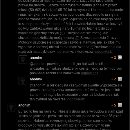
go potrącił(czyli metr to raczej nie był..) każdy ma takie same
prawa na drodze.. Jeżdżę motocyklem ostatnio jechałem przez
miasto(50-60!) dziadziuś 65-70 lat mi wymusił i to on trąbił na mnie
i machał rękami i krzyczał w samochodzie, dlaczego to ja się na
drodze znalazłem ;oo To jak już wyjechał na połowę mojego pasa
to stanąłem rozłożyłem podnóżek i powiedziałem 'teraz wsteczny i
do tyłu' zablokowałem ulicę na 5-10 min (to też nie było zbyt
mądre bo godziny szczytu ;'( ). Rozpisałem się trochę, ale
chciałem podzielić się moją historią ;))) Zawsze patrzcie 2 razy!
Motocykl szybciej się rozpędza i szybciej hamuje, ale jak ktoś mu
wyjedzie z bocznej uliczki to ma małe szanse ;'( Pozdrowienia dla
mądrych motocyklistów i uprzejmych kierowców!
odpowiedz
anonim
+ 3
@anonim: prawie go potracil ,na huj wali srodkiem
widziales tam jakies studzienki cos ten tego ,ja bym go tam
poskladal razem z ta kolazowka
odpowiedz
anonim
+ 2
@anonim: a od kiedy na czerwonym świetle wyprzedza sie
prawa strona by znów tamować ruch? widze,że jestes tak
samo (nie)mądry,bo wcześniej drogę już blokowałeś, jak
ten cymbał na rowerze.
odpowiedz
anonim
+ 5
Burak, to ten na rowerku. Niestety drogi jakie wybudował nam rząd
Tuska są jakie są i jeździ się na nich tak jak na to szerokość jezdni
pozwala. Natomiast rowerzystę obowiązuje ten sam kodeks
drogowy co wszystkich i jak inni stoją na czerwonym to nie
wyprzedza się ich bokiem, żeby znowu im tarasować drogę.