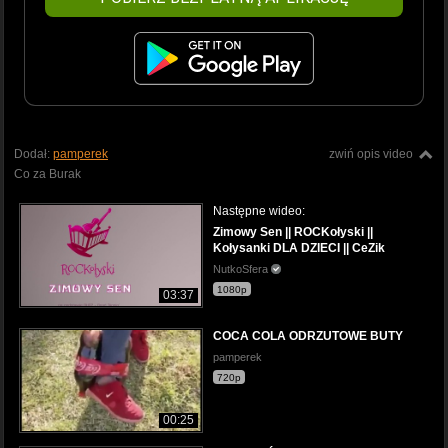
Dodał:
pamperek
zwiń opis video
Co za Burak
Następne wideo:
Zimowy Sen || ROCKołyski ||
Kołysanki DLA DZIECI || CeZik
NutkoSfera
1080p
03:37
COCA COLA ODRZUTOWE BUTY
pamperek
720p
00:25