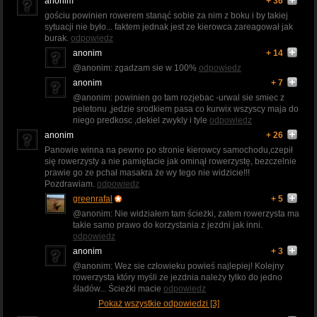
anonim
+ 36
gościu powinien rowerem stanąć sobie za nim z boku i by takiej
sytuacji nie było... faktem jednak jest ze kierowca zareagował jak
burak.
odpowiedz
anonim
+ 14
@anonim: zgadzam sie w 100%
odpowiedz
anonim
+ 7
@anonim: powinien go tam rozjebac -urwal sie smiec z
peletonu ,jedzie srodkiem pasa co kurwix wszyscy maja do
niego predkosc ,dekiel zwykly i tyle
odpowiedz
anonim
+ 26
Panowie winna na pewno po stronie kierowcy samochodu,czepił
się rowerzysty a nie pamiętacie jak ominął rowerzystę, bezczelnie
prawie go ze pchał masakra że wy tego nie widzicie!!!
Pozdrawiam.
odpowiedz
greenrafal
+ 5
@anonim: Nie widziałem tam ścieżki, zatem rowerzysta ma
takie samo prawo do korzystania z jezdni jak inni.
odpowiedz
anonim
+ 3
@anonim: Wez sie człowieku powieś najlepiej! Kolejny
rowerzysta który myśli ze jezdnia należy tylko do jedno
śladów... Ścieżki macie
odpowiedz
Pokaż wszystkie odpowiedzi [3]