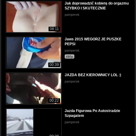
Jak doprowadzić kobietę do orgazmu
SZYBKO I SKUTECZNIE
pamperek
08:11
Jaws 2015 WEGORZ JE PUSZKE
PEPSI
pamperek
480p
00:39
JAZDA BEZ KIEROWNICY LOL :)
pamperek
00:22
Jazda Figurowa Po Autostradzie
Szpagatem
pamperek