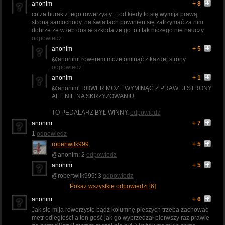
anonim
+ 8
co za burak z tego rowerzysty..., od kiedy to się wymija prawą
stroną samochody, na światłach powinien się zatrzymać za nim.
dobrze że w łeb dostał szkoda że go to i tak niczego nie nauczy
odpowiedz
anonim
+ 5
@anonim: rowerem może ominąć z każdej strony
odpowiedz
anonim
+ 1
@anonim: ROWER MOŻE WYMINĄĆ Z PRAWEJ STRONY
ALE NIE NA SKRZYŻOWANIU.
TO PEDALARZ BYŁ WINNY.
odpowiedz
anonim
+ 7
1
odpowiedz
robertwilk999
+ 5
@anonim: 2
odpowiedz
anonim
+ 5
@robertwilk999: 3
odpowiedz
Pokaż wszystkie odpowiedzi [6]
anonim
+ 6
Jak się mija rowerzystę bądź kolumnę pieszych trzeba zachować
metr odległości a ten gość jak go wyprzedzał pierwszy raz prawie