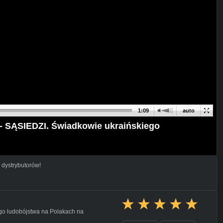
1:09
auto
- SĄSIEDZI. Świadkowie ukraińskiego
 dystrybutorów!
ego ludobójstwa na Polakach na