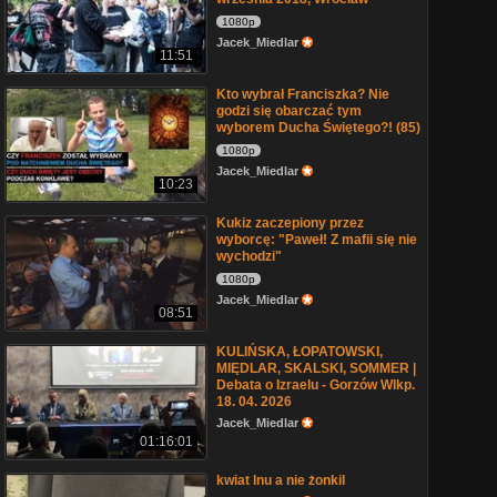
1080p
Jacek_Miedlar
11:51
Kto wybrał Franciszka? Nie
godzi się obarczać tym
wyborem Ducha Świętego?! (85)
1080p
Jacek_Miedlar
10:23
Kukiz zaczepiony przez
wyborcę: "Paweł! Z mafii się nie
wychodzi"
1080p
Jacek_Miedlar
08:51
KULIŃSKA, ŁOPATOWSKI,
MIĘDLAR, SKALSKI, SOMMER |
Debata o Izraelu - Gorzów Wlkp.
18. 04. 2026
Jacek_Miedlar
01:16:01
kwiat lnu a nie żonkil