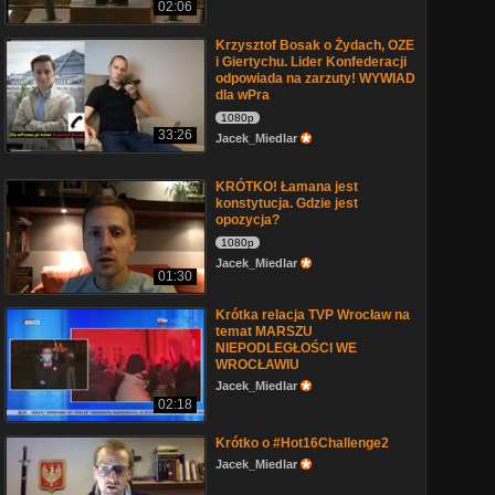
02:06
Krzysztof Bosak o Żydach, OZE
i Giertychu. Lider Konfederacji
odpowiada na zarzuty! WYWIAD
dla wPra
1080p
33:26
Jacek_Miedlar
KRÓTKO! Łamana jest
konstytucja. Gdzie jest
opozycja?
1080p
Jacek_Miedlar
01:30
Krótka relacja TVP Wrocław na
temat MARSZU
NIEPODLEGŁOŚCI WE
WROCŁAWIU
Jacek_Miedlar
02:18
Krótko o #Hot16Challenge2
Jacek_Miedlar