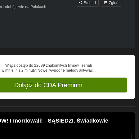
Embed
Zgłoś
m ludobójstwie na Polakach:
aar
Włącz dostęp do 22689 znakomitych filmów i seriali
w mniej niż 2 minuty! Nowe, wygodne metody aktywacji.
Dołącz do CDA Premium
W! I mordowali! - SĄSIEDZI. Świadkowie