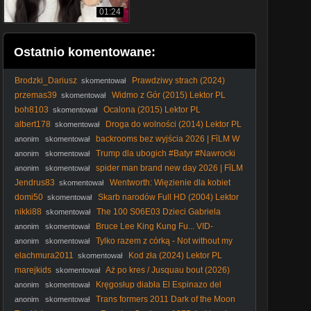
01:24
Ostatnio komentowane:
Brodzki_Dariusz
Prawdziwy strach (2024)
skomentował
Lektor PL
przemas39
Widmo z Gór (2015) Lektor PL
skomentował
boh8103
Ocalona (2015) Lektor PL
skomentował
albert178
Droga do wolności (2014) Lektor PL
skomentował
backrooms bez wyjścia 2026 | FỉLM W
anonim
skomentował
OPỉSỉE
Trump dla ubogich #Batyr #Nawrocki
anonim
skomentował
#snus #wetoman #wetomat #wybory2025 #prezydent
spider man brand new day 2026 | FỉLM
anonim
skomentował
#Trump
W OPỉSỉE
Jendrus83
Wentworth: Więzienie dla kobiet
skomentował
S01E01 Lektor PL
domi50
Skarb narodów Full HD (2004) Lektor
skomentował
PL Majtek2 720p - wideo
nikki88
The 100 S06E03 Dzieci Gabriela
skomentował
Bruce Lee King Kung Fu... VID-
anonim
skomentował
1738700996931
Tylko razem z córką - Not without my
anonim
skomentował
daughter (1991) Lektor
elachmura2011
Kod zła (2024) Lektor PL
skomentował
marejkids
Aż po kres / Jusquau bout (2026)
skomentował
[Lektor PL]
Kręgosłup diabła El Espinazo del
anonim
skomentował
diablo (2001) - Film
Trans formers 2011 Dark of the Moon
anonim
skomentował