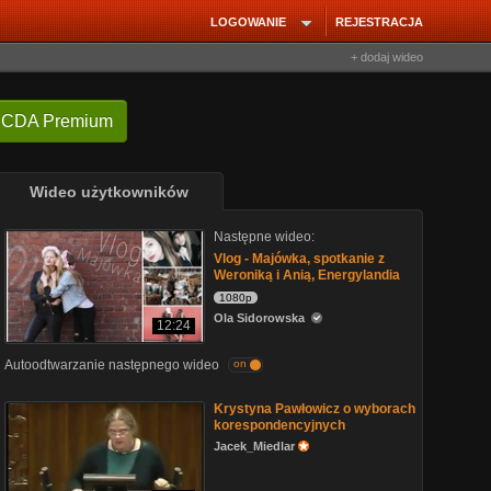
LOGOWANIE
REJESTRACJA
+ dodaj wideo
 CDA Premium
Wideo użytkowników
Następne wideo:
Vlog - Majówka, spotkanie z
Weroniką i Anią, Energylandia
1080p
Ola Sidorowska
12:24
Autoodtwarzanie następnego wideo
on
Krystyna Pawłowicz o wyborach
korespondencyjnych
Jacek_Miedlar