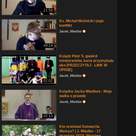
21:58
Ks. Michał Woźnicki i jego
konflikt
Jacek_Miedlar
49:14
Ksiądz Piotr S. gwałcił
ministrantów, kuria przymykała
oko [PRZECZYTAJ - LINK W
OPISIE]
Jacek_Miedlar
02:02
Książka Jacka Międlara - Moja
walka o prawdę
Jacek_Miedlar
02:13
Kto uratował Szewacha
Weissa? | J. Międlar - 17
września 2018, Wrocław