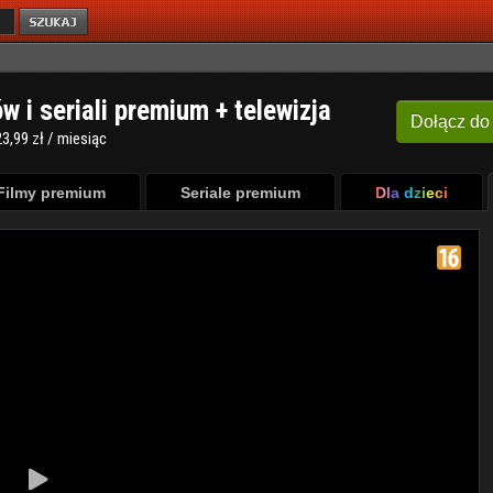
ów i seriali premium + telewizja
Dołącz
do
3,99 zł / miesiąc
Filmy premium
Seriale premium
Dla dzieci