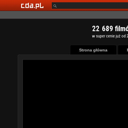
2
2
6
8
9
film
w super cenie już od 2
Strona główna