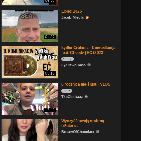
04:58
Lipiec 2026
Jacek_Miedlar
01:37
Łydka Grubasa - Komunikacja
feat. Choody | ĘĆ (2023)
1080p
LydkaGrubasa
05:17
6 rocznica nie-ślubu | VLOG
720p
TheOleskaaa
17:43
Wyczyść swoją srebrną
biżuterię.
BeautyOfChocolate