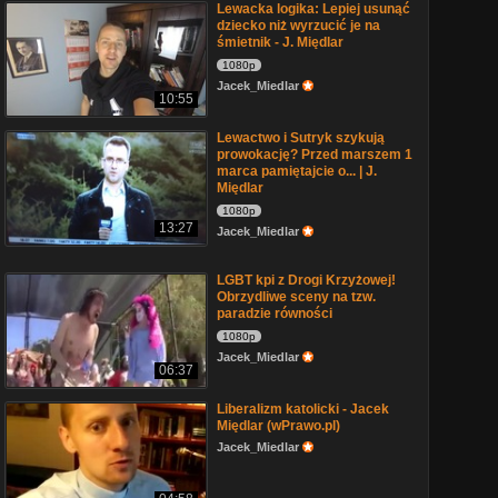
Lewacka logika: Lepiej usunąć
dziecko niż wyrzucić je na
śmietnik - J. Międlar
1080p
Jacek_Miedlar
10:55
Lewactwo i Sutryk szykują
prowokację? Przed marszem 1
marca pamiętajcie o... | J.
Międlar
1080p
13:27
Jacek_Miedlar
LGBT kpi z Drogi Krzyżowej!
Obrzydliwe sceny na tzw.
paradzie równości
1080p
Jacek_Miedlar
06:37
Liberalizm katolicki - Jacek
Międlar (wPrawo.pl)
Jacek_Miedlar