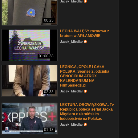
Jacek_Miedlar
00:25
LECHA WAŁĘSY rozmowa z
bratem w ARŁAMOWIE
Jacek_Miedlar
01:00:38
LEGNICA, OPOLE I CAŁA
POLSKA. Seanse 2. odcinka
GENOCIDUM ATROX.
KALENDARIUM NA
FilmSasiedzi.pl
Jacek_Miedlar
02:33
LEKTURA OBOWIĄZKOWA. Tv
Republica poleca serial Jacka
Międlara o ukraińskim
ludobójstwie na Polakac
Jacek_Miedlar
01:13