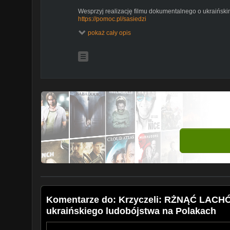
Wesprzyj realizację filmu dokumentalnego o ukraiński
https://pomoc.pl/sasiedzi
pokaż cały opis
Wsparcie bezpośrednie:
https://Paypal.me/jacekmiedl
Nr konta: 72 1050 1562 1000 0097 6014 5657
Komentarze do: Krzyczeli: RŻNĄĆ LACHÓ
ukraińskiego ludobójstwa na Polakach