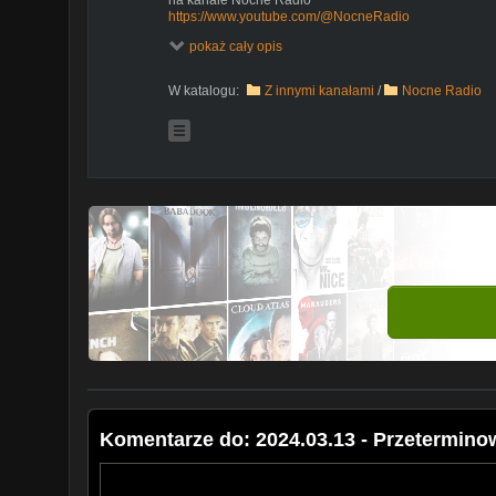
https://www.youtube.com/@NocneRadio
pokaż cały opis
W katalogu:
Z innymi kanałami
/
Nocne Radio
Komentarze do: 2024.03.13 - Przetermin