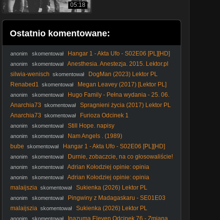
05:18
Ostatnio komentowane:
Hangar 1 - Akta Ufo - S02E06 [PL][HD]
anonim
skomentował
Anesthesia. Anestezja. 2015. Lektor.pl
anonim
skomentował
silwia-wenisch
DogMan (2023) Lektor PL
skomentował
Renabed1
Megan Leavey (2017) [Lektor PL]
skomentował
Hugo Family - Pełna wydania - 25. 06.
anonim
skomentował
2005
Anarchia73
Spragnieni życia (2017) Lektor PL
skomentował
Anarchia73
Furioza Odcinek 1
skomentował
Still Hope. napisy
anonim
skomentował
Nam Angels . (1989)
anonim
skomentował
bube
Hangar 1 - Akta Ufo - S02E06 [PL][HD]
skomentował
Durnie, zobaczcie, na co głosowaliście!
anonim
skomentował
#Nawrocki #Batyr #protestanci #wybory2025 #polityka
Adrian Kołodziej opinie: opinia
anonim
skomentował
uczestniczki coachingu z dnia 18. 02. 2026
Adrian Kołodziej opinie: opinia
anonim
skomentował
uczestniczki coachingu z dnia 18. 02. 2026
malaijszia
Sukienka (2026) Lektor PL
skomentował
Pingwiny z Madagaskaru - SE01E03
anonim
skomentował
Sąsiad Z Księżyca - Nawiedzone Zoo
malaijszia
Sukienka (2026) Lektor PL
skomentował
Inazuma Eleven Odcinek 76 - Zmiana
anonim
skomentował