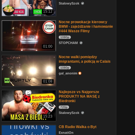
StalowySzok
15:12
Nocne prowokacje kierowcy
BMW - zajeżdżanie i hamowanie
#444 Wasze Filmy
1080p
STOPCHAM
01:00
Nocne walki pomiędzy
imigrantami, a policją w Calais
1080p
gal_anonim
01:08
Najlepsze vs Najgorsze
PRODUKTY NA MASĘ z
Biedronki
720p
StalowySzok
15:23
CB Radio Walka o Byt
ExnatiOn