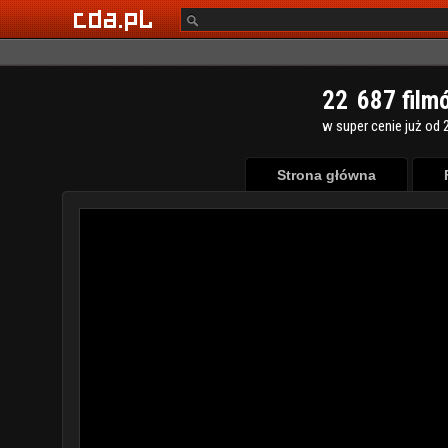
2
2
6
8
7
film
w super cenie już od 2
Strona główna