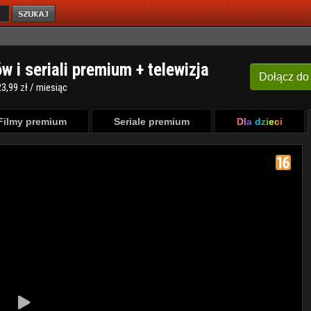
ów i seriali premium + telewizja
Dołącz
do
3,99 zł / miesiąc
Filmy premium
Seriale premium
Dla dzieci