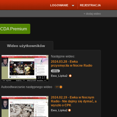
LOGOWANIE
REJESTRACJA
+ dodaj wideo
 CDA Premium
Wideo użytkowników
Następne wideo:
2024.03.28 - Ewka
przysmęciła w Nocne Radio
480p
Ewa_Lipka2
19:17
Autoodtwarzanie następnego wideo
on
2024.02.19 - Ewka w Nocnym
Radio - Nie dajmy się dymać, a
wyszło o CPK
Ewa_Lipka2