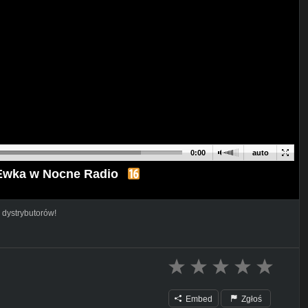
0:00
auto
 Ewka w Nocne Radio
 dystrybutorów!
Embed
Zgłoś