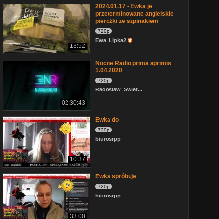
2024.01.17 - Ewka je
przeterminowane angielskie
pierożki ze szpinakiem
720p
Ewa_Lipka2
13:52
Nocne Radio prima aprimis
1.04.2020
720p
Radoslaw_Swiet...
02:30:43
Ewka do
720p
biurosrpp
10:37
Ewka spróbuje
720p
biurosrpp
33:00