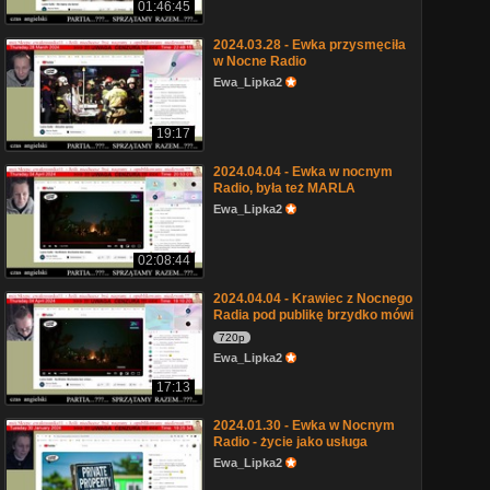
01:46:45
2024.03.28 - Ewka przysmęciła
w Nocne Radio
Ewa_Lipka2
19:17
2024.04.04 - Ewka w nocnym
Radio, była też MARLA
Ewa_Lipka2
02:08:44
2024.04.04 - Krawiec z Nocnego
Radia pod publikę brzydko mówi
720p
Ewa_Lipka2
17:13
2024.01.30 - Ewka w Nocnym
Radio - życie jako usługa
Ewa_Lipka2