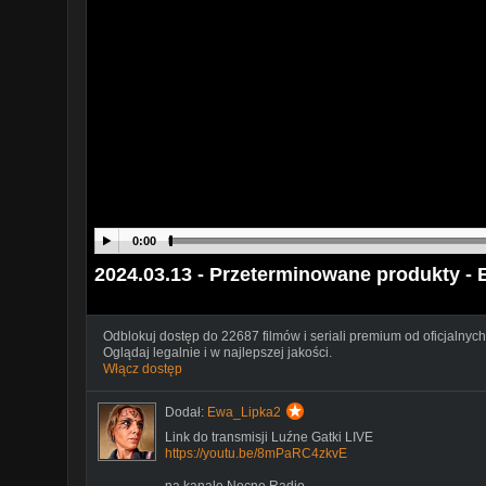
0:00
2024.03.13 - Przeterminowane produkty -
Odblokuj dostęp do 22687 filmów i seriali premium od oficjalnych
Oglądaj legalnie i w najlepszej jakości.
Włącz dostęp
Dodał:
Ewa_Lipka2
Link do transmisji Luźne Gatki LIVE
https://youtu.be/8mPaRC4zkvE
na kanale Nocne Radio