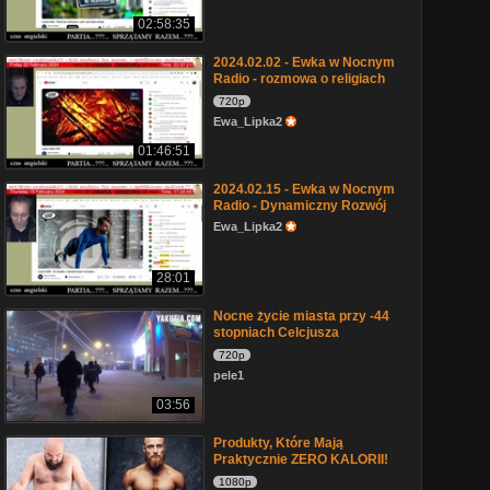
02:58:35
2024.02.02 - Ewka w Nocnym
Radio - rozmowa o religiach
720p
Ewa_Lipka2
01:46:51
2024.02.15 - Ewka w Nocnym
Radio - Dynamiczny Rozwój
Ewa_Lipka2
28:01
Nocne życie miasta przy -44
stopniach Celcjusza
720p
pele1
03:56
Produkty, Które Mają
Praktycznie ZERO KALORII!
1080p