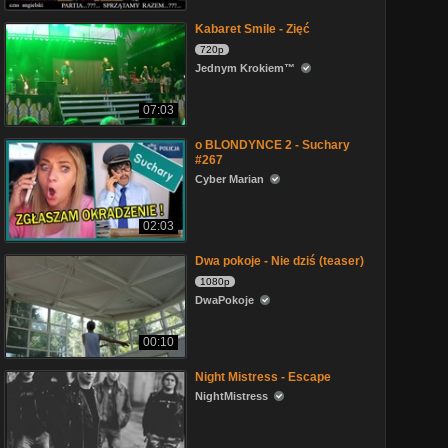
Kabaret Smile - Zięć
720p
Jednym Krokiem™
07:03
o BLONDYNCE 2 - Suchary
#267
Cyber Marian
02:03
Dwa pokoje - Nie dziś (teaser)
1080p
DwaPokoje
00:10
Night Mistress - Escape
NightMistress