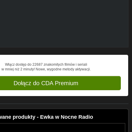
Włącz dostęp do 22687 znakomitych filmów i seriali
w mniej niż 2 minuty! Nowe, wygodne metody aktywacji.
Dołącz do CDA Premium
owane produkty - Ewka w Nocne Radio