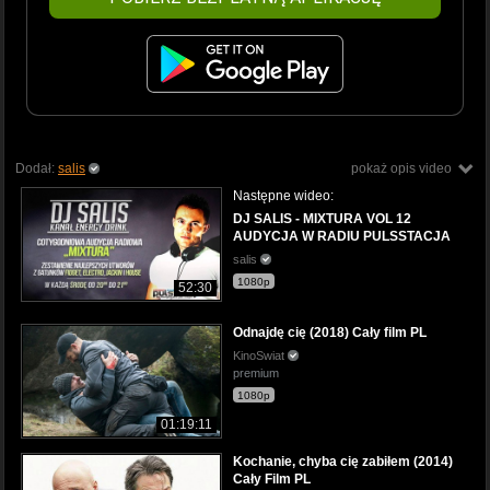
Dodał:
salis
pokaż opis video
Następne wideo:
DJ SALIS - MIXTURA VOL 12
AUDYCJA W RADIU PULSSTACJA
salis
1080p
52:30
Odnajdę cię (2018) Cały film PL
KinoSwiat
premium
1080p
01:19:11
Kochanie, chyba cię zabiłem (2014)
Cały Film PL