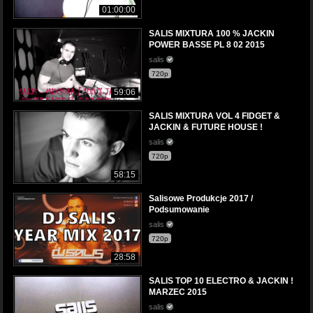
01:00:00
SALIS MIXTURA 100 % JACKIN
POWER BASSE PL 8 02 2015
salis
720p
59:06
SALIS MIXTURA VOL 4 FIDGET &
JACKIN & FUTURE HOUSE !
salis
720p
58:15
Salisowe Produkcje 2017 /
Podsumowanie
salis
720p
28:58
SALIS TOP 10 ELECTRO & JACKIN !
MARZEC 2015
salis