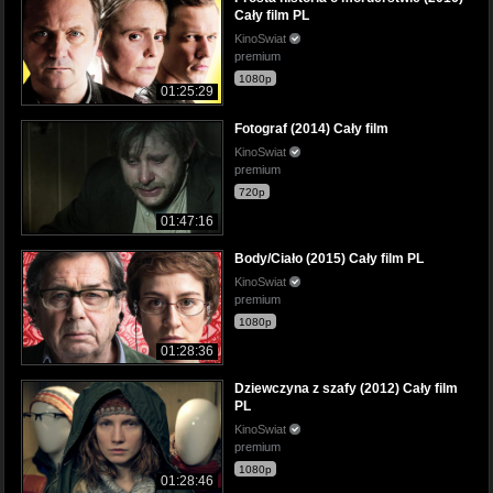
Cały film PL
KinoSwiat
premium
1080p
01:25:29
Fotograf (2014) Cały film
KinoSwiat
premium
720p
01:47:16
Body/Ciało (2015) Cały film PL
KinoSwiat
premium
1080p
01:28:36
Dziewczyna z szafy (2012) Cały film
PL
KinoSwiat
premium
1080p
01:28:46