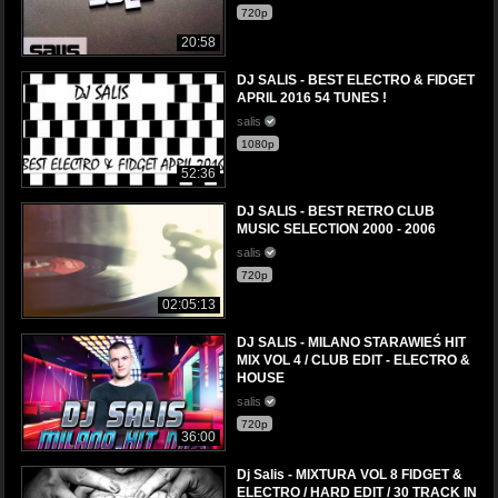
720p
20:58
DJ SALIS - BEST ELECTRO & FIDGET
APRIL 2016 54 TUNES !
salis
1080p
52:36
DJ SALIS - BEST RETRO CLUB
MUSIC SELECTION 2000 - 2006
salis
720p
02:05:13
DJ SALIS - MILANO STARAWIEŚ HIT
MIX VOL 4 / CLUB EDIT - ELECTRO &
HOUSE
salis
720p
36:00
Dj Salis - MIXTURA VOL 8 FIDGET &
ELECTRO / HARD EDIT / 30 TRACK IN