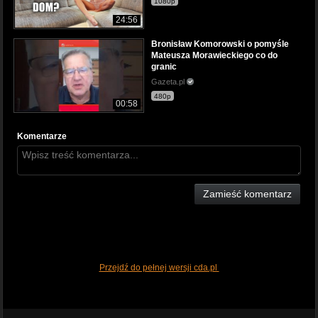
1080p
24:56
Bronisław Komorowski o pomyśle
Mateusza Morawieckiego co do
granic
Gazeta.pl
480p
00:58
Komentarze
Zamieść komentarz
Przejdź do pełnej wersji cda.pl