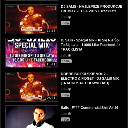
DJ SALIS - NAJLEPSZE PRODUKCJE
I REMIXY 2016 & 2015 + Tracklista
salis
720p
29:28
Dj Salis - Specjal Mix - Tu Się Nie Śpi
Tu Się Lata - 11000 Like Facebook / +
TRACKLISTA
salis
1080p
15:41
DOBRE BO POLSKIE VOL 2 -
ELECTRO & FIDGET - DJ SALIS MIX
[TRACKLISTA + DOWNLOAD]
salis
720p
26:11
Salis - F### Commercial Shit Vol 16
salis
720p