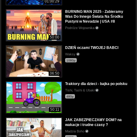
01:00:29
BURNING MAN 2025 - Zabieramy
Was Do Innego Świata Na Środku
Pustyni w Nevadzie | USA #8
Podróże Wojownika
50:00
DZIEŃ oczami TWOJEJ BABCI
Waksy
1080p
06:50
Traktory dla dzieci - bajka po polsku
Tishi, Tashi & Ubaki
480p
50:11
JAK ZABEZPIECZAMY DOM? na
wakacje i trudne czasy ?
Madzia Boho