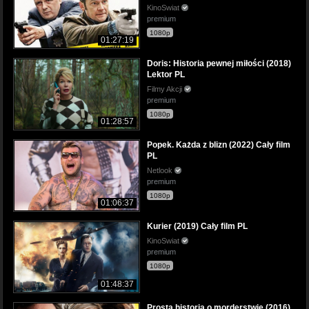
KinoSwiat
premium
1080p
01:27:19
Doris: Historia pewnej miłości (2018)
Lektor PL
Filmy Akcji
premium
1080p
01:28:57
Popek. Każda z blizn (2022) Cały film
PL
Netlook
premium
1080p
01:06:37
Kurier (2019) Cały film PL
KinoSwiat
premium
1080p
01:48:37
Prosta historia o morderstwie (2016)