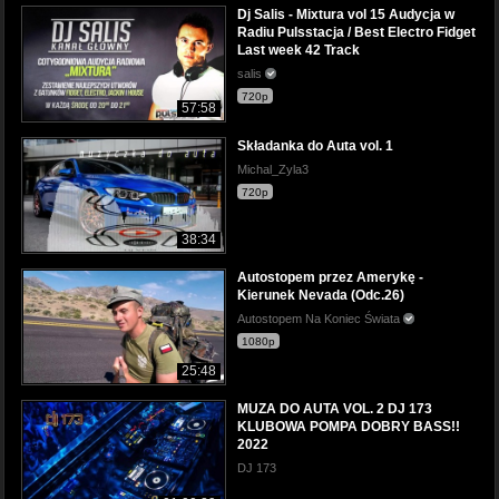
Dj Salis - Mixtura vol 15 Audycja w
Radiu Pulsstacja / Best Electro Fidget
Last week 42 Track
salis
720p
57:58
Składanka do Auta vol. 1
Michal_Zyla3
720p
38:34
Autostopem przez Amerykę -
Kierunek Nevada (Odc.26)
Autostopem Na Koniec Świata
1080p
25:48
MUZA DO AUTA VOL. 2 DJ 173
KLUBOWA POMPA DOBRY BASS!!
2022
DJ 173