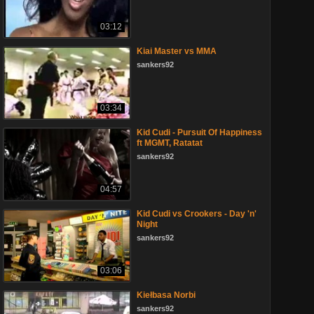
03:12
Kiai Master vs MMA
sankers92
03:34
Kid Cudi - Pursuit Of Happiness
ft MGMT, Ratatat
sankers92
04:57
Kid Cudi vs Crookers - Day 'n'
Night
sankers92
03:06
Kiełbasa Norbi
sankers92