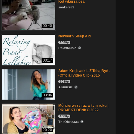
Kot wkurza psa
sankers92
00:40
Newborn Sleep Aid
1080p
RelaxMusic
03:17
Adam Krajewski - Z Tobą Być -
(Official Video Clip) 2015
1080p
AKmusic
03:06
Mój pierwszy raz w tym roku |
PROJEKT DENKO 2022
1080p
TheOleskaaa
20:20