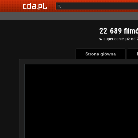
2
2
6
8
9
film
w super cenie już od 2
Strona główna