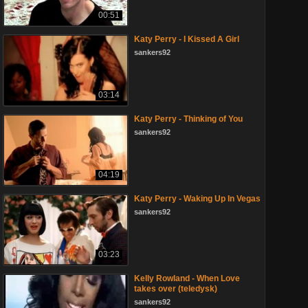
00:51
Katy Perry - I Kissed A Girl
sankers92
03:14
Katy Perry - Thinking of You
sankers92
04:19
Katy Perry - Waking Up In Vegas
sankers92
03:23
Kelly Rowland - When Love
takes over (teledysk)
sankers92