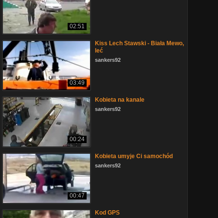
02:51
Kiss Lech Stawski - Biała Mewo,
leć
sankers92
03:49
Kobieta na kanale
sankers92
00:24
Kobieta umyje Ci samochód
sankers92
00:47
Kod GPS