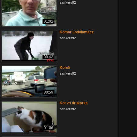
sankers92
01:02
Komar Lodołamacz
sankers92
00:42
Korek
sankers92
00:59
Kot vs drukarka
sankers92
01:06