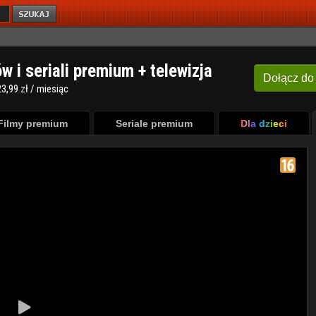
ów i seriali premium + telewizja
Dołącz
do
3,99 zł / miesiąc
Filmy premium
Seriale premium
Dla dzieci