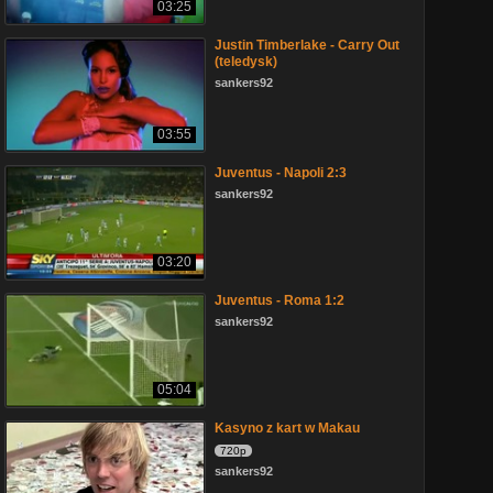
03:25
Justin Timberlake - Carry Out
(teledysk)
sankers92
03:55
Juventus - Napoli 2:3
sankers92
03:20
Juventus - Roma 1:2
sankers92
05:04
Kasyno z kart w Makau
720p
sankers92