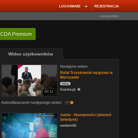
LOGOWANIE
REJESTRACJA
+ dodaj wideo
 CDA Premium
Wideo użytkowników
Następne wideo:
Rafał Trzaskowski wygrywa w
Warszawie
480p
Gazeta.pl
00:11
Autoodtwarzanie następnego wideo
on
Junior - Namiętności plomień
(teledysk)
sankers92