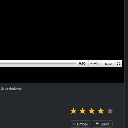
0:00
auto
 dystrybutorów!
Embed
Zgłoś