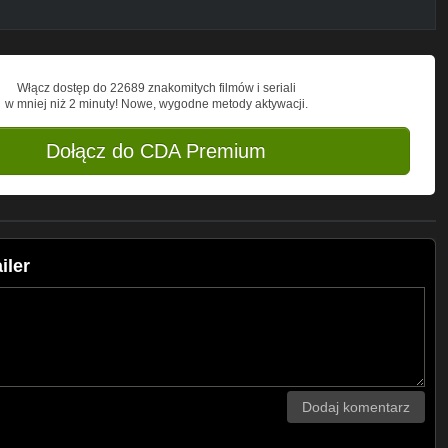
Włącz dostęp do 22689 znakomitych filmów i seriali
w mniej niż 2 minuty! Nowe, wygodne metody aktywacji.
Dołącz do CDA Premium
iler
Dodaj komentarz