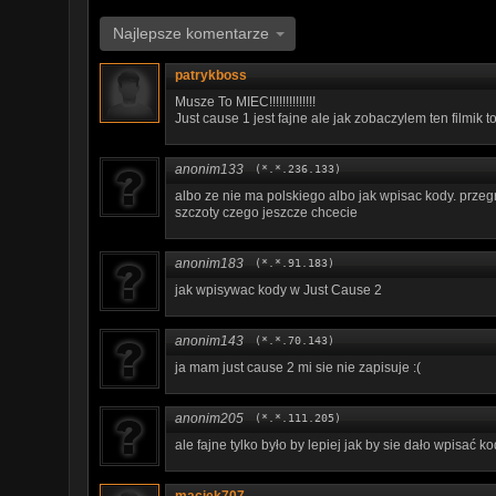
Najlepsze komentarze
patrykboss
Musze To MIEC!!!!!!!!!!!!!!
Just cause 1 jest fajne ale jak zobaczylem ten filmik
anonim133
(*.*.236.133)
albo ze nie ma polskiego albo jak wpisac kody. przeg
szczoty czego jeszcze chcecie
anonim183
(*.*.91.183)
jak wpisywac kody w Just Cause 2
anonim143
(*.*.70.143)
ja mam just cause 2 mi sie nie zapisuje :(
anonim205
(*.*.111.205)
ale fajne tylko było by lepiej jak by sie dało wpisać 
maciek707