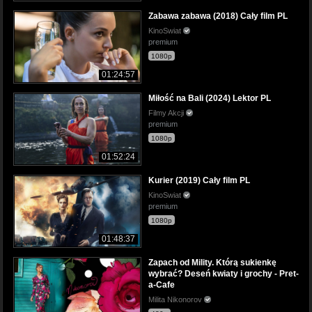
Zabawa zabawa (2018) Cały film PL
KinoSwiat
premium
1080p
01:24:57
Miłość na Bali (2024) Lektor PL
Filmy Akcji
premium
1080p
01:52:24
Kurier (2019) Cały film PL
KinoSwiat
premium
1080p
01:48:37
Zapach od Mility. Którą sukienkę
wybrać? Deseń kwiaty i grochy - Pret-
a-Cafe
Milita Nikonorov