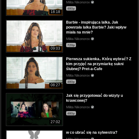
Milita Nikonorov
480p
18:18
Barbie - inspirująca lalka. Jak
powstała lalka Barbie? Jaki wpływ
miała na mnie?
Milita Nikonorov
720p
09:03
Pierwsza sukienka.. Którą wybrać? Z
kim przyjęć na przymiarkę sukni
ślubnej? Pret-a-Cafe
Milita Nikonorov
480p
08:27
Jak się przygotować do wizyty u
krawcowej?
Milita Nikonorov
480p
27:02
w co ubrać się na sylwestra?
Milita Nikonorov