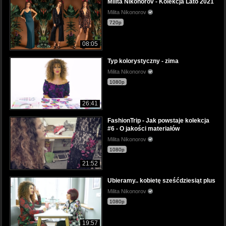
Milita Nikonorov - Kolekcja Lato 2021
Milita Nikonorov
720p
08:05
Typ kolorystyczny - zima
Milita Nikonorov
1080p
26:41
FashionTrip - Jak powstaje kolekcja
#6 - O jakości materiałów
Milita Nikonorov
1080p
21:52
Ubieramy.. kobietę sześćdziesiąt plus
Milita Nikonorov
1080p
19:57