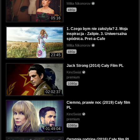
Milita Nikonorov
480p
05:16
1. Czego bym nie założyła? 2. Moja
inspiracja - Zalipie. 3. Uniwersalna
spódnica. Pret-a-Cafe
Milita Nikonorov
480p
23:45
Jack Strong (2014) Cały Film PL
KinoSwiat
premium
1080p
02:02:37
Ciemno, prawie noc (2019) Cały film
PL
KinoSwiat
premium
1080p
01:49:04
Ostatnia rodzina (2016) Cały film PL