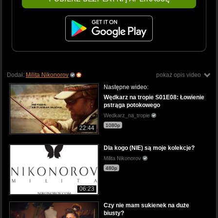
Dodał:
Milita Nikonorov
pokaż opis video
Następne wideo:
Wędkarz na tropie S01E08: Łowienie
pstrąga potokowego
Wedkarz_na_tropie
1080p
22:44
Dla kogo (NIE) są moje kolekcje?
Milita Nikonorov
480p
06:23
Czy nie mam sukienek na duże
biusty?