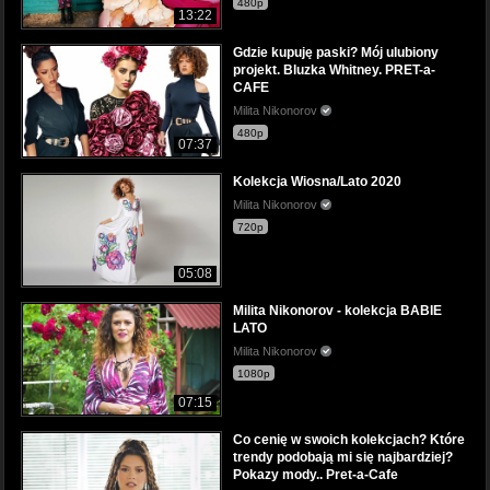
480p
13:22
Gdzie kupuję paski? Mój ulubiony
projekt. Bluzka Whitney. PRET-a-
CAFE
Milita Nikonorov
480p
07:37
Kolekcja Wiosna/Lato 2020
Milita Nikonorov
720p
05:08
Milita Nikonorov - kolekcja BABIE
LATO
Milita Nikonorov
1080p
07:15
Co cenię w swoich kolekcjach? Które
trendy podobają mi się najbardziej?
Pokazy mody.. Pret-a-Cafe