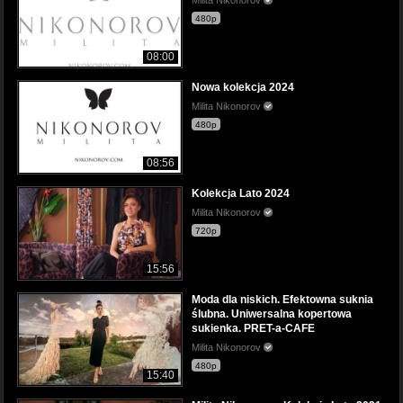
480p
08:00
Nowa kolekcja 2024
Milita Nikonorov
480p
08:56
Kolekcja Lato 2024
Milita Nikonorov
720p
15:56
Moda dla niskich. Efektowna suknia
ślubna. Uniwersalna kopertowa
sukienka. PRET-a-CAFE
Milita Nikonorov
480p
15:40