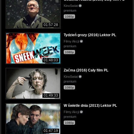
KinoSwiat
premium
1080p
01:57:28
Tydzień grozy (2016) Lektor PL
Filmy Akcji
premium
1080p
01:48:03
Zaćma (2016) Cały film PL
KinoSwiat
premium
1080p
01:49:33
W świetle dnia (2013) Lektor PL
Filmy Akcji
premium
1080p
01:47:19