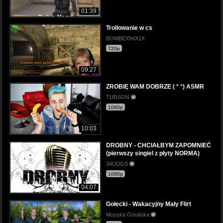
01:39
Trollowanie w cs
BOMBEX94X1X
720p
09:27
ZROBIĘ WAM DOBRZE ( ° °) ASMR
TURSON
1080p
10:03
DROBNY - CHCIAŁBYM ZAPOMNIEĆ
(pierwszy singiel z płyty NORMA)
34UDGS
1080p
04:07
Gołecki - Wakacyjny Mały Flirt
Muzyka Góralska