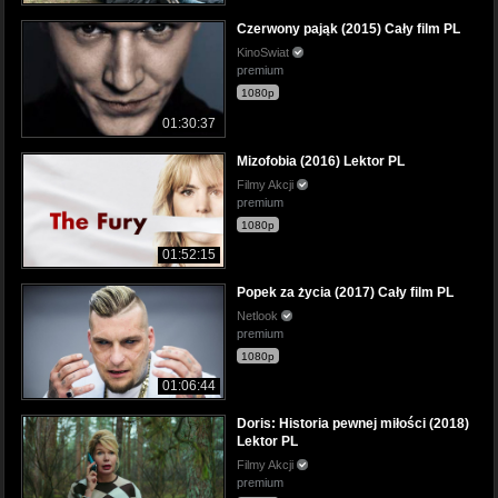
Czerwony pająk (2015) Cały film PL
KinoSwiat
premium
1080p
01:30:37
Mizofobia (2016) Lektor PL
Filmy Akcji
premium
1080p
01:52:15
Popek za życia (2017) Cały film PL
Netlook
premium
1080p
01:06:44
Doris: Historia pewnej miłości (2018)
Lektor PL
Filmy Akcji
premium