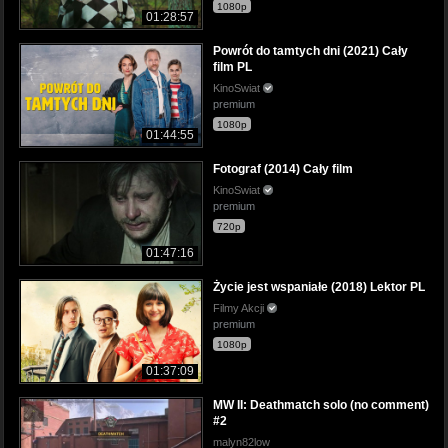
1080p
01:28:57
Powrót do tamtych dni (2021) Cały
film PL
KinoSwiat
premium
1080p
01:44:55
Fotograf (2014) Cały film
KinoSwiat
premium
720p
01:47:16
Życie jest wspaniałe (2018) Lektor PL
Filmy Akcji
premium
1080p
01:37:09
MW II: Deathmatch solo (no comment)
#2
malyn82low