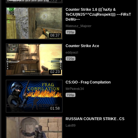
Counter Strike 1.6 (((`haXy &
TeCiU|WJS^^CzujRespekt))) ~~FiRsT
DeMo~~
Mateusz_Majster
720p
08:37
Counter Strike Ace
eddywzl
720p
02:23
CS:GO - Frag Compilation
MrPiotrek34
720p
01:58
RUSSIAN COUNTER STRIKE . CS
Laki89