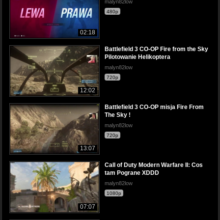
malyn82low
480p
02:18
Battlefield 3 CO-OP Fire from the Sky
Pilotowanie Helikoptera
malyn82low
720p
12:02
Battlefield 3 CO-OP misja Fire From
The Sky !
malyn82low
720p
13:07
Call of Duty Modern Warfare II: Cos
tam Pograne XDDD
malyn82low
1080p
07:07