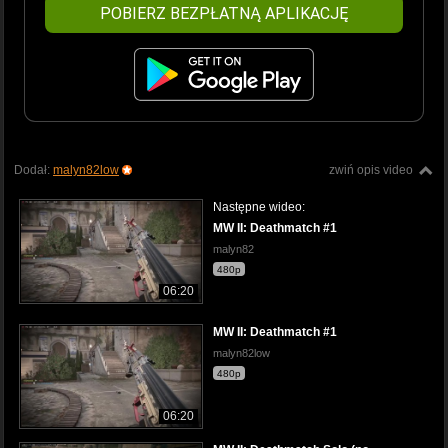
POBIERZ BEZPŁATNĄ APLIKACJĘ
Dodał:
malyn82low
zwiń opis video
Następne wideo:
MW II: Deathmatch #1
malyn82
480p
06:20
MW II: Deathmatch #1
malyn82low
480p
06:20