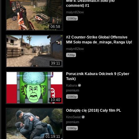
MW II: Deathmatch Solo (no
comment) #1
malyn82low
1080p
06:58
#2 Counter-Strike Global Offensive
MM Solo mapa de_mirage, Ranga Up!
malyn82low
720p
39:11
Porucznik Kabura Odcinek 9 (Cyber
Tusk)
Kabura
premium
1080p
10:40
Odnajdę cię (2018) Cały film PL
KinoSwiat
premium
1080p
01:19:11