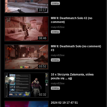
1080p
10:17
MW II: Deathmatch Solo #2 (no
comment)
malyn82low
1080p
08:46
MW II: Deathmath Solo (no comment)
#3
malyn82low
1080p
03:52
10 x Skrzynia Załamania, stówa
poszła się ... ajjj
malyn82low
1080p
02:32
2024 02 19 17 47 51