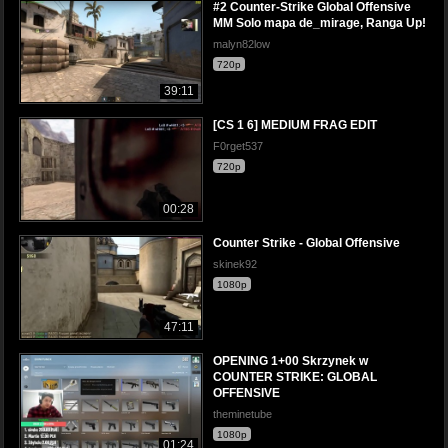
#2 Counter-Strike Global Offensive
MM Solo mapa de_mirage, Ranga Up!
malyn82low
720p
39:11
[CS 1 6] MEDIUM FRAG EDIT
F0rget537
720p
00:28
Counter Strike - Global Offensive
skinek92
1080p
47:11
OPENING 1+00 Skrzynek w
COUNTER STRIKE: GLOBAL
OFFENSIVE
theminetube
1080p
01:24