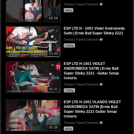
Tomasz Paweł Orłowski
480p
00:58
ESP LTD H - 1001 Violet Andromeda
Satin | Ernie Ball Super Slinky 2221
Tomasz Paweł Orłowski
1080p
03:49
ESP LTD H-1001 VIOLET
ANDROMEDA SATIN | Ernie Ball
Super Slinky 2221 - Guitar Setup
#shorts
Tomasz Paweł Orłowski
00:31
1080p
ESP LTD H-1001 VLANDS VIOLET
ANDROMEDA SATIN |Ernie Ball
Super Slinky 2221 Guitar Setup
#shorts
Tomasz Paweł Orłowski
00:38
480p