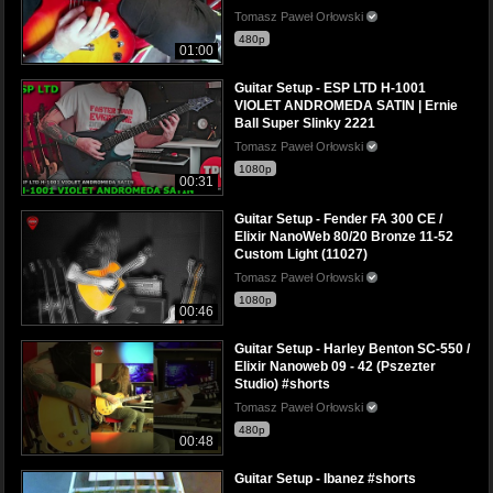
Tomasz Paweł Orłowski
480p
01:00
Guitar Setup - ESP LTD H-1001
VIOLET ANDROMEDA SATIN | Ernie
Ball Super Slinky 2221
Tomasz Paweł Orłowski
1080p
00:31
Guitar Setup - Fender FA 300 CE /
Elixir NanoWeb 80/20 Bronze 11-52
Custom Light (11027)
Tomasz Paweł Orłowski
1080p
00:46
Guitar Setup - Harley Benton SC-550 /
Elixir Nanoweb 09 - 42 (Pszezter
Studio) #shorts
Tomasz Paweł Orłowski
480p
00:48
Guitar Setup - Ibanez #shorts