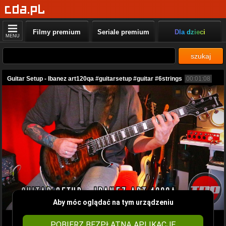
Filmy premium
Seriale premium
Dla dzieci
MENU
szukaj
Guitar Setup - Ibanez art120qa #guitarsetup #guitar #6strings
00:01:08
Aby móc oglądać na tym urządzeniu
POBIERZ BEZPŁATNĄ APLIKACJĘ