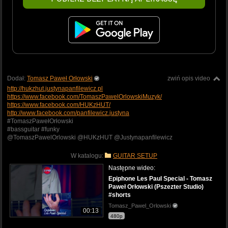
Dodał:
Tomasz Paweł Orłowski
zwiń opis video
http://hukzhut.justynapanfilewicz.pl
https://www.facebook.com/TomaszPawelOrlowskiMuzyk/
https://www.facebook.com/HUKzHUT/
http://www.facebook.com/panfilewicz.justyna
#TomaszPawełOrłowski
#bassguitar #funky
@TomaszPawelOrlowski @HUKzHUT @Justynapanfilewicz
W katalogu:
GUITAR SETUP
Następne wideo:
Epiphone Les Paul Special - Tomasz
Paweł Orłowski (Pszezter Studio)
#shorts
Tomasz_Pawel_Orlowski
00:13
480p