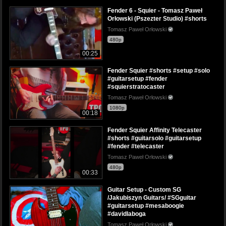
Fender 6 - Squier - Tomasz Paweł
Orłowski (Pszezter Studio) #shorts
Tomasz Paweł Orłowski
480p
00:25
Fender Squier #shorts #setup #solo
#guitarsetup #fender
#squierstratocaster
Tomasz Paweł Orłowski
1080p
00:18
Fender Squier Affinity Telecaster
#shorts #guitarsolo #guitarsetup
#fender #telecaster
Tomasz Paweł Orłowski
480p
00:33
Guitar Setup - Custom SG
/Jakubiszyn Guitars/ #SGguitar
#guitarsetup #mesaboogie
#davidlaboga
Tomasz Paweł Orłowski