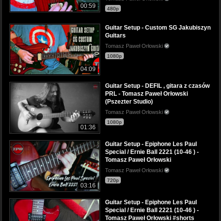
00:59
480p
Guitar Setup - Custom SG Jakubiszyn
Guitars
Tomasz Paweł Orłowski
1080p
04:09
Guitar Setup - DEFIL , gitara z czasów
PRL - Tomasz Paweł Orłowski
(Pszezter Studio)
Tomasz Paweł Orłowski
1080p
01:36
Guitar Setup - Epiphone Les Paul
Special / Ernie Ball 2221 (10-46 ) -
Tomasz Paweł Orłowski
Tomasz Paweł Orłowski
720p
03:16
Guitar Setup - Epiphone Les Paul
Special / Ernie Ball 2221 (10-46 ) -
Tomasz Paweł Orłowski #shorts