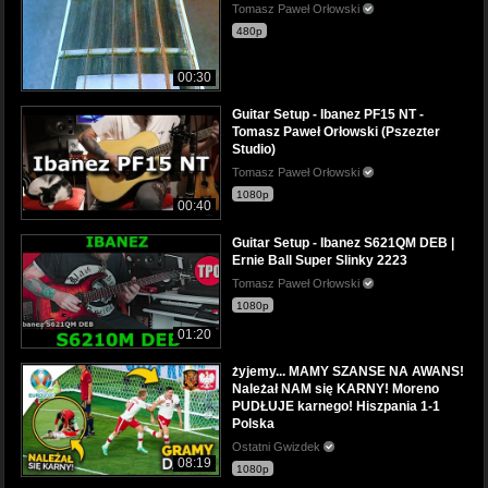
Tomasz Paweł Orłowski
480p
00:30
Guitar Setup - Ibanez PF15 NT -
Tomasz Paweł Orłowski (Pszezter
Studio)
Tomasz Paweł Orłowski
1080p
00:40
Guitar Setup - Ibanez S621QM DEB |
Ernie Ball Super Slinky 2223
Tomasz Paweł Orłowski
1080p
01:20
żyjemy... MAMY SZANSE NA AWANS!
Należał NAM się KARNY! Moreno
PUDŁUJE karnego! Hiszpania 1-1
Polska
Ostatni Gwizdek
08:19
1080p