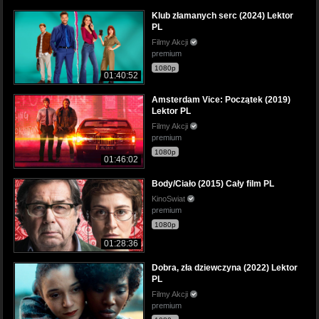
Klub złamanych serc (2024) Lektor
PL
Filmy Akcji
premium
1080p
01:40:52
Amsterdam Vice: Początek (2019)
Lektor PL
Filmy Akcji
premium
1080p
01:46:02
Body/Ciało (2015) Cały film PL
KinoSwiat
premium
1080p
01:28:36
Dobra, zła dziewczyna (2022) Lektor
PL
Filmy Akcji
premium