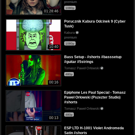
premium
1080p
01:28:46
Porucznik Kabura Odcinek 9 (Cyber
Tusk)
Kabura
premium
1080p
10:40
Bass Setup - #shorts #basssetup
#guitar #5strings
Tomasz Paweł Orłowski
480p
00:16
Epiphone Les Paul Special - Tomasz
Paweł Orłowski (Pszezter Studio)
#shorts
Tomasz Paweł Orłowski
480p
00:13
ESP LTD H-1001 Violet Andromeda
Satin #shorts