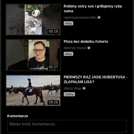
Robimy ostry sos i grillujemy rybę
suma
raportzpanstwasrodka
480p
00:18
Pizza bez dodatku #shorts
Niekryty Krytyk
480p
00:27
PIERWSZY RAZ JADĘ HUBERTUSA -
ZŁAPAŁAM LISA?
Wisza Vlogs
1080p
09:26
Komentarze