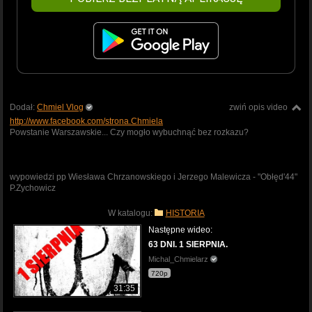
Dodał:
Chmiel Vlog
zwiń opis video
http://www.facebook.com/strona.Chmiela
Powstanie Warszawskie... Czy mogło wybuchnąć bez rozkazu?
wypowiedzi pp Wiesława Chrzanowskiego i Jerzego Malewicza - "Obłęd'44"
P.Zychowicz
W katalogu:
HISTORIA
Następne wideo:
63 DNI. 1 SIERPNIA.
Michal_Chmielarz
720p
31:35