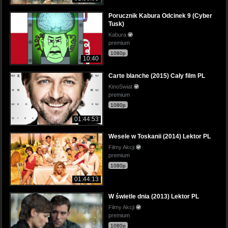
Porucznik Kabura Odcinek 9 (Cyber
Tusk)
Kabura
premium
1080p
10:40
Carte blanche (2015) Cały film PL
KinoSwiat
premium
1080p
01:44:53
Wesele w Toskanii (2014) Lektor PL
Filmy Akcji
premium
1080p
01:44:13
W świetle dnia (2013) Lektor PL
Filmy Akcji
premium
1080p