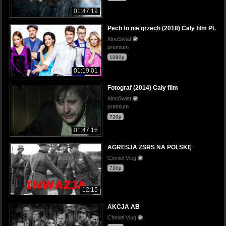
01:47:19
Pech to nie grzech (2018) Cały film PL
KinoSwiat
premium
1080p
01:19:01
Fotograf (2014) Cały film
KinoSwiat
premium
720p
01:47:16
AGRESJA ZSRS NA POLSKĘ
Chmiel Vlog
720p
12:15
AKCJA AB
Chmiel Vlog