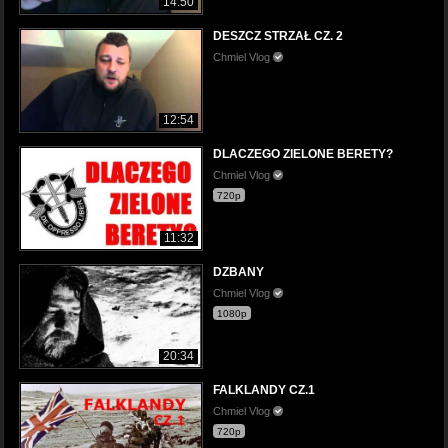
14:50
DESZCZ STRZAŁ CZ. 2
Chmiel Vlog
12:54
DLACZEGO ZIELONE BERETY?
Chmiel Vlog
720p
11:32
DZBANY
Chmiel Vlog
1080p
20:34
FALKLANDY CZ.1
Chmiel Vlog
720p