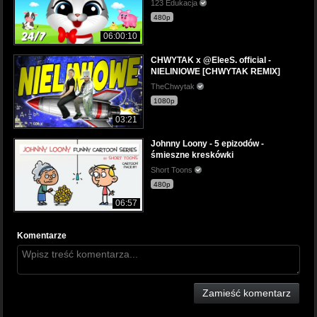
123 Edukacja
480p
06:00:10
CHWYTAK x @EleeS. official -
NIELINIOWE [CHWYTAK REMIX]
TheChwytak
1080p
03:21
Johnny Loony - 5 epizodów -
śmieszne kreskówki
Short Toons
480p
06:57
Komentarze
Zamieść komentarz