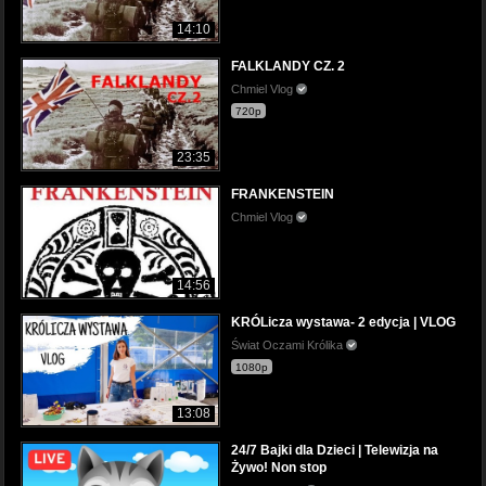
14:10
FALKLANDY CZ. 2
Chmiel Vlog
720p
23:35
FRANKENSTEIN
Chmiel Vlog
14:56
KRÓLicza wystawa- 2 edycja | VLOG
Świat Oczami Królika
1080p
13:08
24/7 Bajki dla Dzieci | Telewizja na
Żywo! Non stop