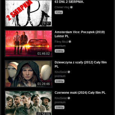
63 DNI. 2 SIERPNIA.
Chmiel Vlog
720p
29:37
Amsterdam Vice: Początek (2019)
Lektor PL
Filmy Akcji
premium
1080p
01:46:02
Dziewczyna z szafy (2012) Cały film
PL
KinoSwiat
premium
1080p
01:28:46
Czerwone maki (2024) Cały film PL
KinoSwiat
premium
1080p
01:58:09