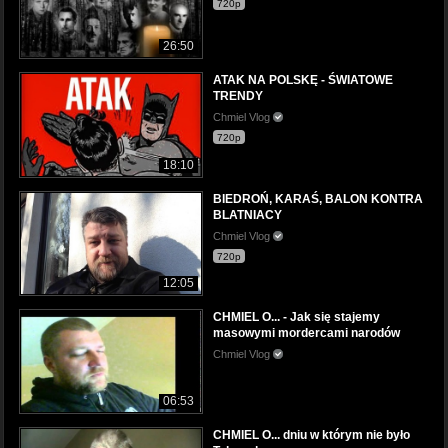
720p
26:50
ATAK NA POLSKĘ - ŚWIATOWE
TRENDY
Chmiel Vlog
720p
18:10
BIEDROŃ, KARAŚ, BALON KONTRA
BLATNIACY
Chmiel Vlog
720p
12:05
CHMIEL O... - Jak się stajemy
masowymi mordercami narodów
Chmiel Vlog
06:53
CHMIEL O... dniu w którym nie było