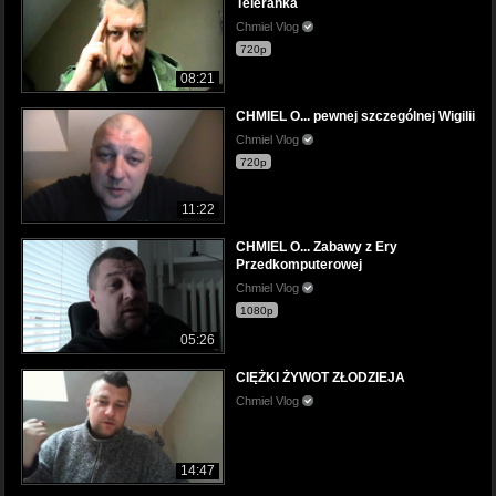
Teleranka
Chmiel Vlog
720p
08:21
CHMIEL O... pewnej szczególnej Wigilii
Chmiel Vlog
720p
11:22
CHMIEL O... Zabawy z Ery
Przedkomputerowej
Chmiel Vlog
1080p
05:26
CIĘŻKI ŻYWOT ZŁODZIEJA
Chmiel Vlog
14:47