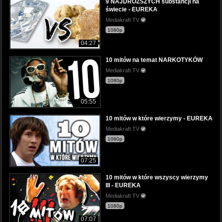
9 NAJDROŻSZYCH substancji na
świecie - EUREKA
Mediakraft TV
1080p
04:27
10 mitów na temat NARKOTYKÓW
Mediakraft TV
1080p
05:55
10 mitów w które wierzymy - EUREKA
Mediakraft TV
1080p
07:25
10 mitów w które wszyscy wierzymy
III - EUREKA
Mediakraft TV
1080p
07:07