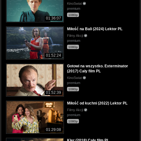
KinoSwiat
premium
1080p
01:36:07
Miłość na Bali (2024) Lektor PL
Filmy Akcji
premium
1080p
01:52:24
Gotowi na wszystko. Exterminator
(2017) Cały film PL
KinoSwiat
premium
1080p
01:52:39
Miłość od kuchni (2022) Lektor PL
Filmy Akcji
premium
1080p
01:29:08
Kler (2018) Cały film PL