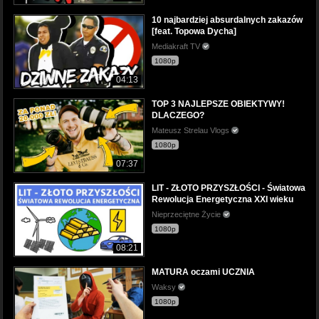
10 najbardziej absurdalnych zakazów
[feat. Topowa Dycha]
Mediakraft TV
1080p
04:13
TOP 3 NAJLEPSZE OBIEKTYWY!
DLACZEGO?
Mateusz Strelau Vlogs
1080p
07:37
LIT - ZŁOTO PRZYSZŁOŚCI - Światowa
Rewolucja Energetyczna XXI wieku
Nieprzeciętne Życie
1080p
08:21
MATURA oczami UCZNIA
Waksy
1080p