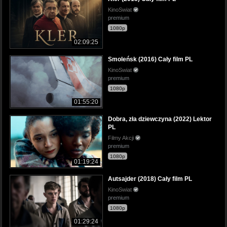
KinoSwiat
premium
1080p
02:09:25
Smoleńsk (2016) Cały film PL
KinoSwiat
premium
1080p
01:55:20
Dobra, zła dziewczyna (2022) Lektor
PL
Filmy Akcji
premium
1080p
01:19:24
Autsajder (2018) Cały film PL
KinoSwiat
premium
1080p
01:29:24