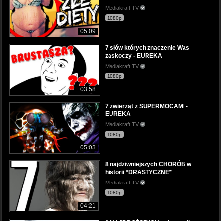
Mediakraft TV
1080p
05:09
7 słów których znaczenie Was
zaskoczy - EUREKA
Mediakraft TV
1080p
03:58
7 zwierząt z SUPERMOCAMI -
EUREKA
Mediakraft TV
1080p
05:03
8 najdziwniejszych CHORÓB w
historii *DRASTYCZNE*
Mediakraft TV
1080p
04:21