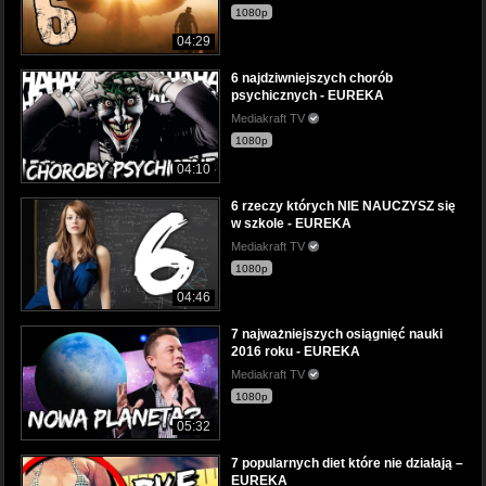
1080p
04:29
6 najdziwniejszych chorób
psychicznych - EUREKA
Mediakraft TV
1080p
04:10
6 rzeczy których NIE NAUCZYSZ się
w szkole - EUREKA
Mediakraft TV
1080p
04:46
7 najważniejszych osiągnięć nauki
2016 roku - EUREKA
Mediakraft TV
1080p
05:32
7 popularnych diet które nie działają –
EUREKA