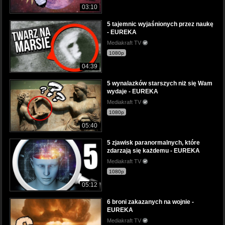
03:10
5 tajemnic wyjaśnionych przez naukę
- EUREKA
Mediakraft TV
1080p
04:39
5 wynalazków starszych niż się Wam
wydaje - EUREKA
Mediakraft TV
1080p
05:40
5 zjawisk paranormalnych, które
zdarzają się każdemu - EUREKA
Mediakraft TV
1080p
05:12
6 broni zakazanych na wojnie -
EUREKA
Mediakraft TV