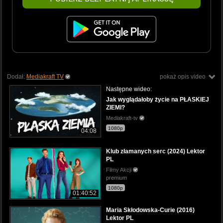
Dodał:
Mediakraft TV
pokaż opis video
Następne wideo:
Jak wyglądałoby życie na PŁASKIEJ
ZIEMI?
Mediakraft-tv
1080p
04:08
Klub złamanych serc (2024) Lektor
PL
Filmy Akcji
premium
1080p
01:40:52
Maria Skłodowska-Curie (2016)
Lektor PL