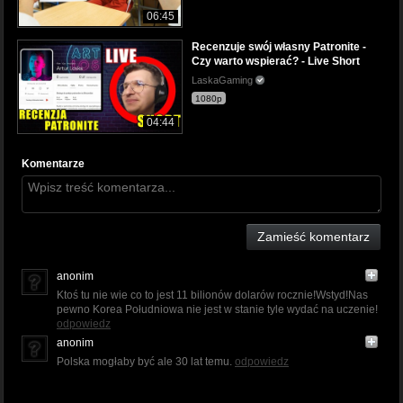
06:45
Recenzuje swój własny Patronite -
Czy warto wspierać? - Live Short
LaskaGaming
1080p
04:44
Komentarze
Zamieść komentarz
anonim
Ktoś tu nie wie co to jest 11 bilionów dolarów rocznie!Wstyd!Nas
pewno Korea Południowa nie jest w stanie tyle wydać na uczenie!
odpowiedz
anonim
Polska mogłaby być ale 30 lat temu.
odpowiedz