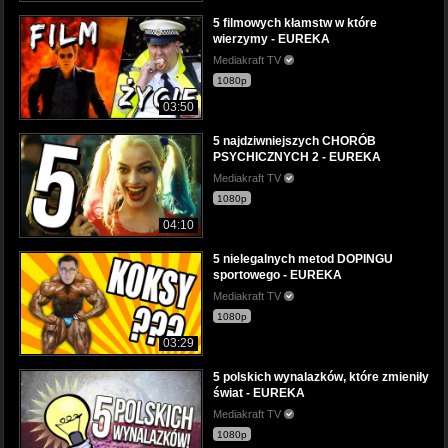
5 filmowych kłamstw w które
wierzymy - EUREKA
Mediakraft TV
1080p
03:50
5 najdziwniejszych CHORÓB
PSYCHICZNYCH 2 - EUREKA
Mediakraft TV
1080p
04:10
5 nielegalnych metod DOPINGU
sportowego - EUREKA
Mediakraft TV
1080p
03:29
5 polskich wynalazków, które zmieniły
świat - EUREKA
Mediakraft TV
1080p