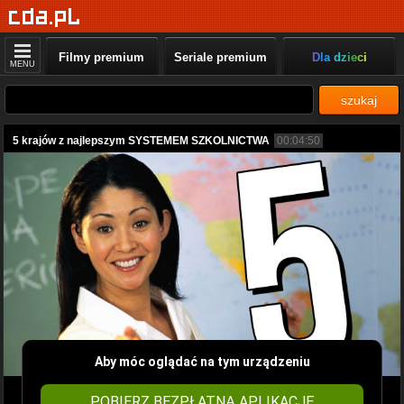
Filmy premium
Seriale premium
Dla dzieci
MENU
szukaj
5 krajów z najlepszym SYSTEMEM SZKOLNICTWA
00:04:50
Aby móc oglądać na tym urządzeniu
POBIERZ BEZPŁATNĄ APLIKACJĘ