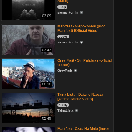
Audio]
720p
siemankomln
03:09
Manifest - Niepokonani (prod.
Manifest) [Official Video]
1080p
siemankomln
03:43
Grey Fruit - Sin Palabras (official
teaser)
GreyFruit
00:20
Tajna Lista - Dziwne Rzeczy
[Official Music Video]
1080p
TajnaLista
02:49
Manifest - Czas Na Mnie (Intro)