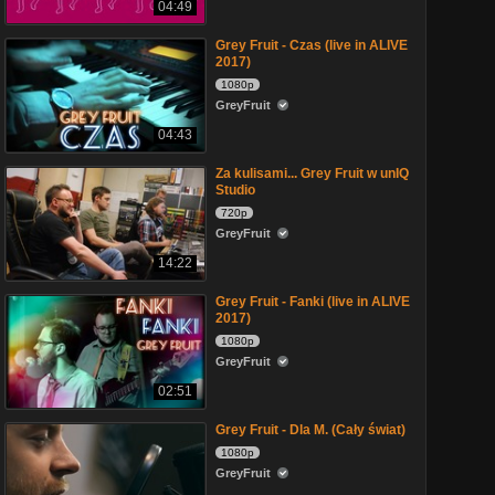
04:49
Grey Fruit - Czas (live in ALIVE
2017)
1080p
GreyFruit
04:43
Za kulisami... Grey Fruit w unIQ
Studio
720p
GreyFruit
14:22
Grey Fruit - Fanki (live in ALIVE
2017)
1080p
GreyFruit
02:51
Grey Fruit - Dla M. (Cały świat)
1080p
GreyFruit