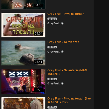
04:30
Grey Fruit - Piwo na torach
1080p
GreyFruit
04:04
Grey Fruit - To ten czas
1080p
GreyFruit
03:41
Grey Fruit - Na antenie (MAM
TALENT)
1080p
GreyFruit
02:22
Grey Fruit - Piwo na torach (live
in ALIVE 2017)
1080p