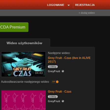
LOGOWANIE
REJESTRACJA
+ dodaj wideo
 CDA Premium
Wideo użytkowników
Następne wideo:
Grey Fruit - Czas (live in ALIVE
2017)
1080p
GreyFruit
04:43
Autoodtwarzanie następnego wideo
on
Grey Fruit - Czas
1080p
GreyFruit