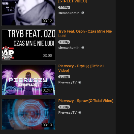
[STREET VIDEO]
1080p
siemankomln
03:12
Tryb Feat. Ozon - Czas Mnie Nie
Lubi
1080p
siemankomln
03:00
Pierwszy - Dryfuję [Official
Video]
1080p
PierwszyTV
01:47
Pierwszy - Spraw [Official Video]
1080p
PierwszyTV
03:13