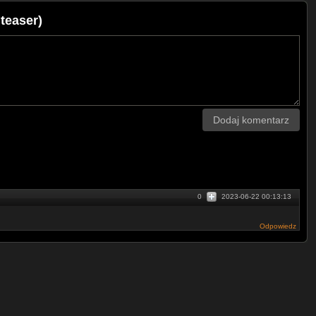
 teaser)
Dodaj komentarz
0
2023-06-22 00:13:13
Odpowiedz