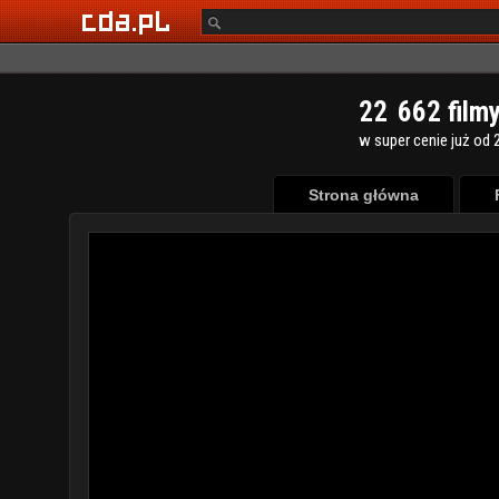
2
2
6
6
2
film
w super cenie już od 2
Strona główna