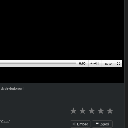
0:00
auto
 dystrybutorów!
 "Czas"
Embed
Zgłoś