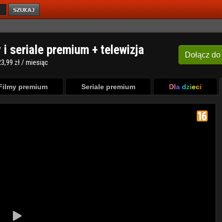
y i seriale premium + telewizja
Dołącz
do
3,99 zł / miesiąc
Filmy premium
Seriale premium
Dla dzieci