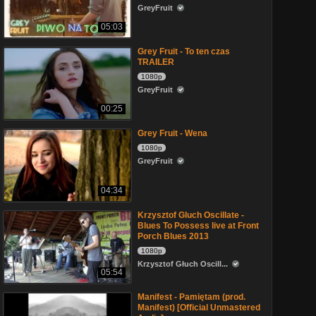
GreyFruit
05:03
Grey Fruit - To ten czas
TRAILER
1080p
GreyFruit
00:25
Grey Fruit - Wena
1080p
GreyFruit
04:34
Krzysztof Gluch Oscillate -
Blues To Possess live at Front
Porch Blues 2013
1080p
Krzysztof Głuch Oscill...
05:54
Manifest - Pamiętam (prod.
Manifest) [Official Unmastered