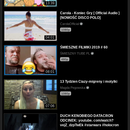
13:39
Carola - Koniec Gry [ Official Audio ]
[NOWOŚĆ DISCO POLO]
CarolaOfficial
1080p
04:01
ŚMIESZNE FILMIKI 2019 # 60
ŚMIESZNY TUBE PL
480p
08:01
13 Tydzien Ciazy-migreny i motylki
Magda Pegowska
1080p
07:06
DUCH KENOBIEGO DATACRON
ODCINEK: youtube. com/watch?
vejZ_dzpTwEk #starwars #holocron