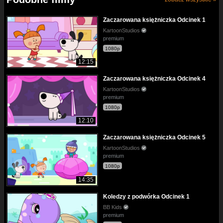
Zaczarowana księżniczka Odcinek 1
KartoonStudios
premium
1080p
12:15
Zaczarowana księżniczka Odcinek 4
KartoonStudios
premium
1080p
12:10
Zaczarowana księżniczka Odcinek 5
KartoonStudios
premium
1080p
14:35
Koledzy z podwórka Odcinek 1
BB Kids
premium