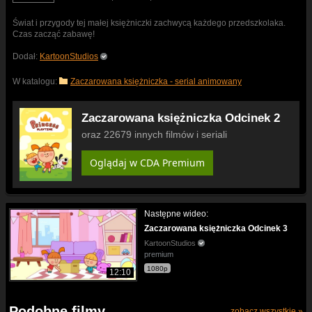
Świat i przygody tej małej księżniczki zachwycą każdego przedszkolaka.
Czas zacząć zabawę!
Dodał:
KartoonStudios
W katalogu:
Zaczarowana księżniczka - serial animowany
Zaczarowana księżniczka Odcinek 2
oraz 22679 innych filmów i seriali
Oglądaj w CDA Premium
Następne wideo:
Zaczarowana księżniczka Odcinek 3
KartoonStudios
premium
1080p
12:10
Podobne filmy
zobacz wszystkie »