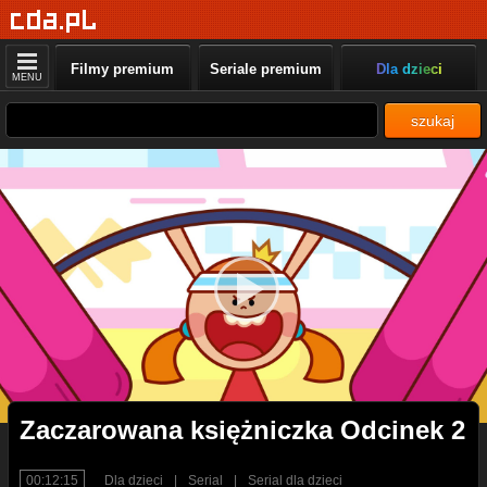
Filmy premium
Seriale premium
Dla dzieci
MENU
szukaj
Zaczarowana księżniczka Odcinek 2
00:12:15
Dla dzieci
|
Serial
|
Serial dla dzieci