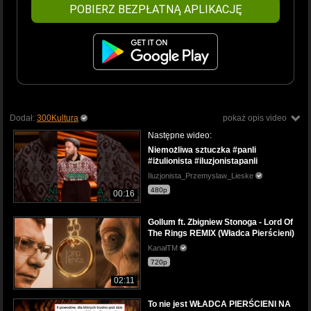
POBIERZ BEZPŁATNĄ APLIKACJĘ
Dodał:
300Kultura
pokaż opis video
Następne wideo:
Niemożliwa sztuczka #panli
#iżulionista #iluzjonistapanli
Iluzjonista_Przemyslaw_Lieske
480p
00:16
Gollum ft. Zbigniew Stonoga - Lord Of
The Rings REMIX (Władca Pierścieni)
KanałTM
720p
02:11
To nie jest WŁADCA PIERŚCIENI NA