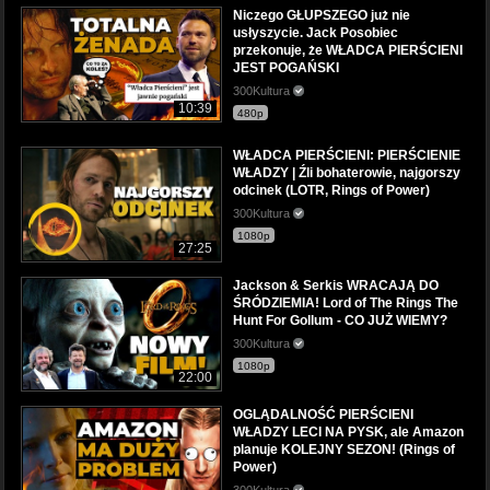
Niczego GŁUPSZEGO już nie
usłyszycie. Jack Posobiec
przekonuje, że WŁADCA PIERŚCIENI
JEST POGAŃSKI
300Kultura
10:39
480p
WŁADCA PIERŚCIENI: PIERŚCIENIE
WŁADZY | Źli bohaterowie, najgorszy
odcinek (LOTR, Rings of Power)
300Kultura
1080p
27:25
Jackson & Serkis WRACAJĄ DO
ŚRÓDZIEMIA! Lord of The Rings The
Hunt For Gollum - CO JUŻ WIEMY?
300Kultura
1080p
22:00
OGLĄDALNOŚĆ PIERŚCIENI
WŁADZY LECI NA PYSK, ale Amazon
planuje KOLEJNY SEZON! (Rings of
Power)
300Kultura