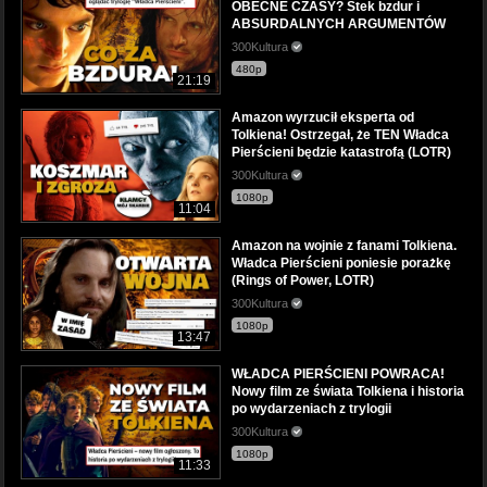
OBECNE CZASY? Stek bzdur i
ABSURDALNYCH ARGUMENTÓW
300Kultura
480p
21:19
Amazon wyrzucił eksperta od
Tolkiena! Ostrzegał, że TEN Władca
Pierścieni będzie katastrofą (LOTR)
300Kultura
1080p
11:04
Amazon na wojnie z fanami Tolkiena.
Władca Pierścieni poniesie porażkę
(Rings of Power, LOTR)
300Kultura
1080p
13:47
WŁADCA PIERŚCIENI POWRACA!
Nowy film ze świata Tolkiena i historia
po wydarzeniach z trylogii
300Kultura
1080p
11:33