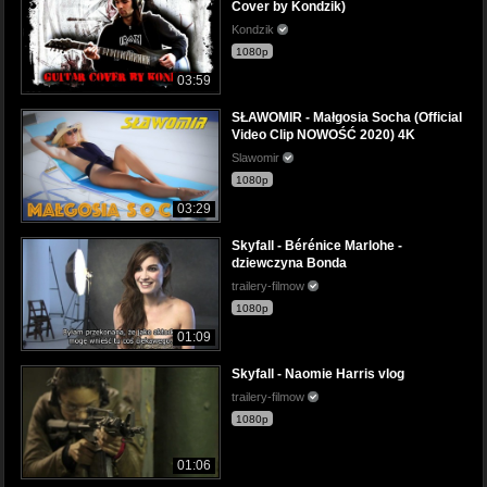
Cover by Kondzik)
Kondzik
1080p
03:59
SŁAWOMIR - Małgosia Socha (Official
Video Clip NOWOŚĆ 2020) 4K
Slawomir
1080p
03:29
Skyfall - Bérénice Marlohe -
dziewczyna Bonda
trailery-filmow
1080p
01:09
Skyfall - Naomie Harris vlog
trailery-filmow
1080p
01:06