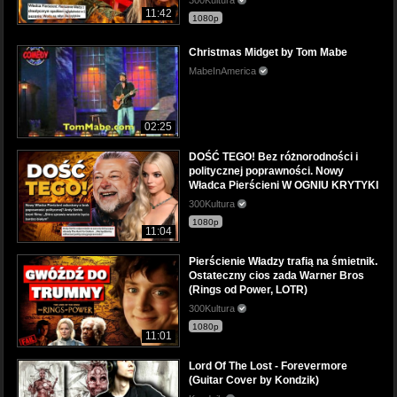
11:42
1080p
Christmas Midget by Tom Mabe
MabeInAmerica
02:25
DOŚĆ TEGO! Bez różnorodności i
politycznej poprawności. Nowy
Władca Pierścieni W OGNIU KRYTYKI
300Kultura
1080p
11:04
Pierścienie Władzy trafią na śmietnik.
Ostateczny cios zada Warner Bros
(Rings od Power, LOTR)
300Kultura
1080p
11:01
Lord Of The Lost - Forevermore
(Guitar Cover by Kondzik)