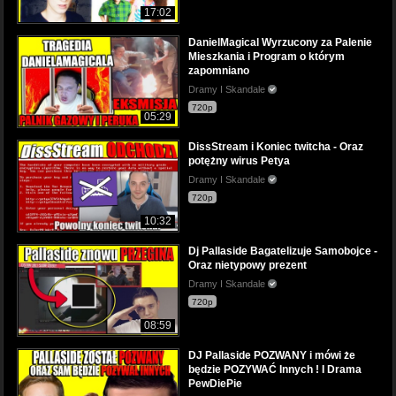
17:02
DanielMagical Wyrzucony za Palenie
Mieszkania i Program o którym
zapomniano
Dramy I Skandale
720p
05:29
DissStream i Koniec twitcha - Oraz
potężny wirus Petya
Dramy I Skandale
720p
10:32
Dj Pallaside Bagatelizuje Samobojce -
Oraz nietypowy prezent
Dramy I Skandale
720p
08:59
DJ Pallaside POZWANY i mówi że
będzie POZYWAĆ Innych ! I Drama
PewDiePie