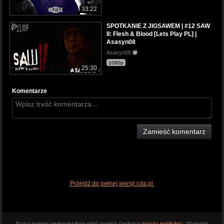
33:22
SPOTKANIE Z JIGSAWEM | #12 SAW
II: Flesh & Blood [Lets Play PL] |
Asasyn08
Asasyn08
1080p
25:30
Komentarze
Zamieść komentarz
Przejdź do pełnej wersji cda.pl
Nasz serwis wykorzystuje pliki cookie (zobacz
naszą politykę
). Warunki