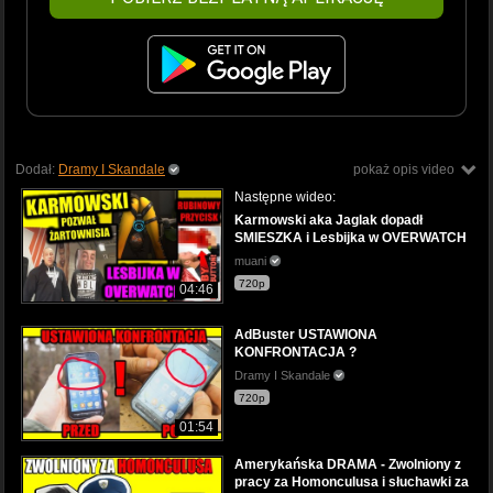
Dodał:
Dramy I Skandale
pokaż opis video
Następne wideo:
Karmowski aka Jaglak dopadł
SMIESZKA i Lesbijka w OVERWATCH
muani
720p
04:46
AdBuster USTAWIONA
KONFRONTACJA ?
Dramy I Skandale
720p
01:54
Amerykańska DRAMA - Zwolniony z
pracy za Homonculusa i słuchawki za