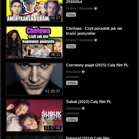
250000zł
Dramy I Skandale
720p
06:17
Chefowa - Czyli poradnik jak nie
kraść pomysłów
Dramy I Skandale
720p
06:11
Czerwony pająk (2015) Cały film PL
KinoSwiat
premium
1080p
01:30:37
Śubuk (2022) Cały film PL
KinoSwiat
premium
1080p
01:47:00
Fotograf (2014) Cały film