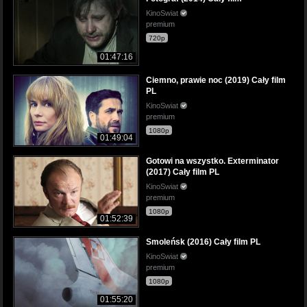
KinoSwiat
premium
720p
01:47:16
Ciemno, prawie noc (2019) Cały film
PL
KinoSwiat
premium
1080p
01:49:04
Gotowi na wszystko. Exterminator
(2017) Cały film PL
KinoSwiat
premium
1080p
01:52:39
Smoleńsk (2016) Cały film PL
KinoSwiat
premium
1080p
01:55:20