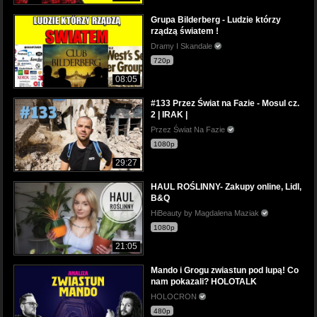
Grupa Bilderberg - Ludzie którzy
rządzą światem !
Dramy I Skandale
720p
08:05
#133 Przez Świat na Fazie - Mosul cz.
2 | IRAK |
Przez Świat Na Fazie
1080p
29:27
HAUL ROŚLINNY- Zakupy online, Lidl,
B&Q
HiBeauty by Magdalena Maziak
1080p
21:05
Mando i Grogu zwiastun pod lupą! Co
nam pokazali? HOLOTALK
HOLOCRON
480p