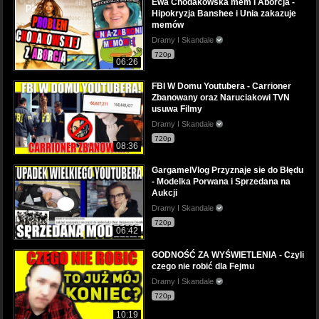
Ewa Chodakowska mem i Aborcja -
Hipokryzja Banshee i Unia zakazuje
memów
Dramy I Skandale
720p
06:26
FBI W Domu Youtubera - Carrioner
Zbanowany oraz Naruciakowi TVN
usuwa Filmy
Dramy I Skandale
720p
08:36
GargamelVlog Przyznaje sie do Błędu
- Modelka Porwana i Sprzedana na
Aukcji
Dramy I Skandale
720p
06:42
GODNOŚĆ ZA WYŚWIETLENIA - Czyli
czego nie robić dla Fejmu
Dramy I Skandale
720p
10:19