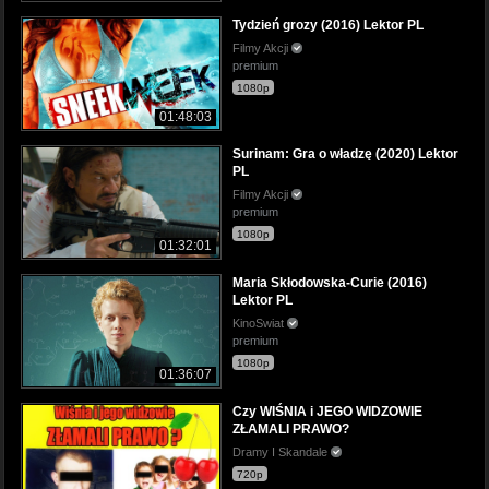
Tydzień grozy (2016) Lektor PL
Filmy Akcji
premium
1080p
01:48:03
Surinam: Gra o władzę (2020) Lektor
PL
Filmy Akcji
premium
1080p
01:32:01
Maria Skłodowska-Curie (2016)
Lektor PL
KinoSwiat
premium
1080p
01:36:07
Czy WIŚNIA i JEGO WIDZOWIE
ZŁAMALI PRAWO?
Dramy I Skandale
720p