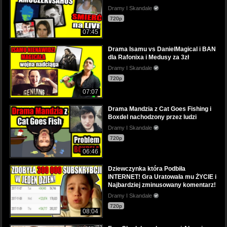
Dramy I Skandale
720p
07:45
Drama Isamu vs DanielMagical i BAN
dla Rafonixa i Medusy za 3zł
Dramy I Skandale
720p
07:07
Drama Mandzia z Cat Goes Fishing i
Boxdel nachodzony przez ludzi
Dramy I Skandale
720p
06:46
Dziewczynka która Podbiła
INTERNET! Gra Uratowała mu ŻYCIE i
Najbardziej zminusowany komentarz!
Dramy I Skandale
720p
08:04