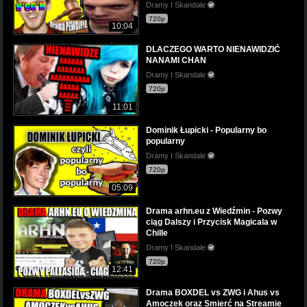
Dramy I Skandale
720p
10:04
DLACZEGO WARTO NIENAWIDZIĆ
NANAMI CHAN
Dramy I Skandale
720p
11:01
Dominik Łupicki - Popularny bo
popularny
Dramy I Skandale
720p
05:09
Drama arhn.eu z Wiedźmin - Pozwy
ciąg Dalszy i Przycisk Magicala w
Chille
Dramy I Skandale
720p
12:41
Drama BOXDEL vs ZWG i Ahus vs
Amoczek oraz Smierć na Streamie